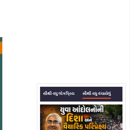
સૌથી વધુ લોકપ્રિય
સૌથી વધુ વંચાયેલું