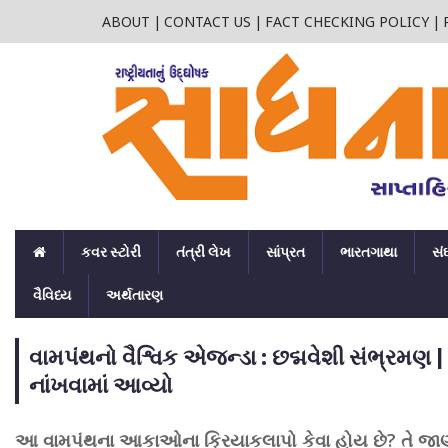
ABOUT
|
CONTACT US
|
FACT CHECKING POLICY
|
કવર સ્ટોરી
તંત્રી લેખ
સાંપ્રત
ભારતગાથા
સં
વૈવિધ્ય
અર્થતારણ
વામપંથનો વૈશ્વિક એજન્ડા : છદ્મવેશી સંભ્ર
નાંખવામાં આવ્યો
આ વામપંથના આકાઓના ક્રિયાકલાપો કેવા હોય છે? તે જાણવ