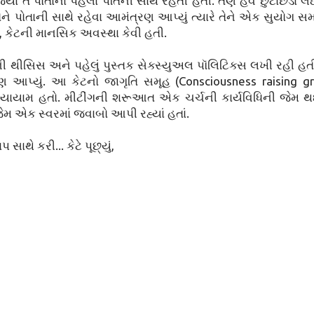
જ્યાં તે પોતાના પહેલા પતિની સાથે રહેતી હતી. તેણે હવે છુટાછેડા લ
ને પોતાની સાથે રહેવા આમંત્રણ આપ્યું ત્યારે તેને એક સુયોગ સમ
કે, કેટની માનસિક અવસ્થા કેવી હતી.
 થીસિસ અને પહેલું પુસ્તક સેક્સ્યુઅલ પૉલિટિક્સ લખી રહી હતી. 
રણ આપ્યું. આ કેટનો જાગૃતિ સમૂહ (Consciousness raising g
 વ્યાયામ હતો. મીટીંગની શરૂઆત એક ચર્ચની કાર્યવિધિની જેમ
ી જેમ એક સ્વરમાં જવાબો આપી રહ્યાં હતાં.
ાથે કરી... કેટે પૂછ્યું,