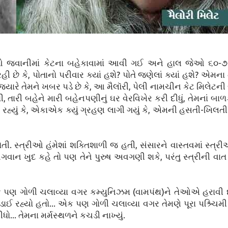
 જવાનીમાં કેટના બહેકાવામાં આવી ગઈ અને હાલ જેઓ ૬૦-૭૦ 
છે કે, પોતાનો પરીવાર ક્યાં હશે? પોતે જણેલાં ક્યાં હશે? એમના ત
જ્યારે તેમને ખબર પડે છે કે, આ મૈલૉરી, પેલી નામચીન કેટ મિલેટની બ
ી, તારી બહેને મારી બહેનપણીનું ઘર વેરવિખેર કરી દીધું, તેમનાં 
હ્યું કે, એકાએક ક્યું ગ્રહણ લાગી ગયું કે, એમની હસતી-ખિલ
 સ્ત્રીઓ હંમેશાં શક્તિશાળી જ હતી, સંસારને વાસ્તવમાં સ્ત
 ભગવાન ખુદ કહે તો પણ તેને પુરુષ અવગણી શકે, પરંતુ સ્ત્રીની વ
 એક પણ ગોળી ચલાવ્યા વગર કમ્યુનિઝમ (વામપંથ)ને તેઓએ હરાવી દ
ાઈ રહ્યો હતો... એક પણ ગોળી ચલાવ્યા વગર તેમણે પૂરા પશ્ર્ચિમ
ો... તેમના મર્મસ્થળને કચડી નાખ્યું.