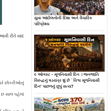
યુવા આંદોલનોની દિશા અને વૈચારિક
પરિપ્રેક્ષ્ય
 આવી રીતે યાદ
૯ ઑગસ્ટ - મૂળનિવાસી દિન । જનજાતિ
વિરુદ્ધનું ષડયંત્ર શું છે `વિશ્વ મૂળનિવાસી
યારે છોકરીઓનું
દિન’ પાછળનું છૂપું સત્ય?
 છ સાલ પહેલાં