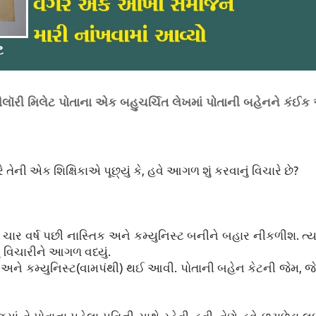
મૈલૉરી મિલેટ પોતાના એક બહુચર્ચિત લેખમાં પોતાની બહેનને કંઈક
ે તેની એક શિક્ષિકાએ પૂછ્યું કે, હવે આગળ શું કરવાનું વિચારે છે?
ું ચાર વર્ષ પછી નાસ્તિક અને કમ્યુનિસ્ટ બનીને બહાર નીકળીશ. ત્
ું વિચારીને આગળ વધ્યું.
ક અને કમ્યુનિસ્ટ(વામપંથી) થઈ આવી. પોતાની બહેન કેટની જેમ, જે