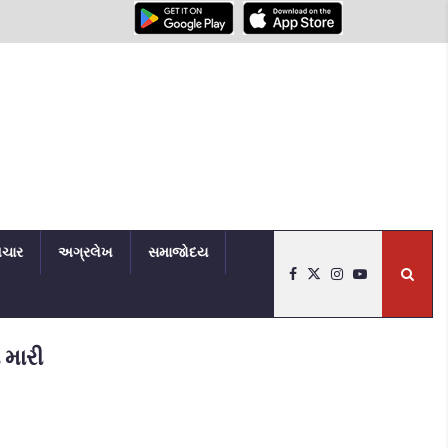
િચાર
અગ્રલેખ
સમાજોદય
 મારી