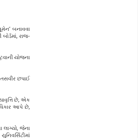
વૂમેન’ બનાવવા
 બોર્ડમાં, રાજ-
લૂંટવાની યોજના
ની તસવીર છપાઈ
ાવૃત્તિ છે, એક
અધિકાર આપે છે,
ા લાગ્યો, જેના
નિવર્સિટીમાં