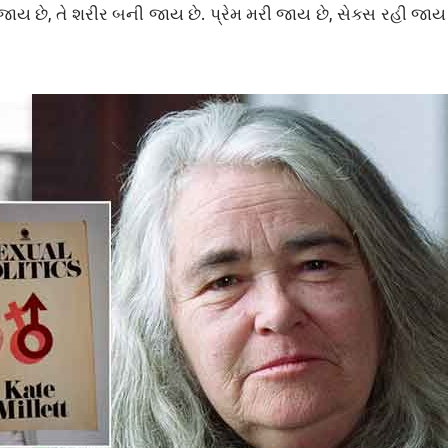
ાય છે, તે શરીર બની જાય છે. પ્રેમ મરી જાય છે, સેક્સ રહી જાય 