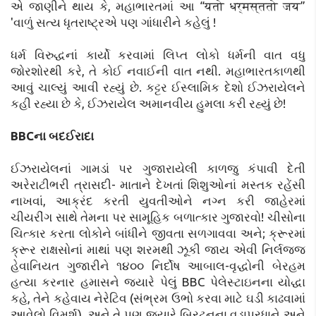
એ જાણીને થાય કે, મહાભારતમાં આ “यतो धर्मस्ततो जय”
'વાળું સત્ય ધૃતરાષ્ટ્રએ પણ ગાંધારીને કહેલું !
ધર્મ વિરુદ્ધનાં કાર્યો કરવામાં લિપ્ત લોકો ધર્મની વાત વધુ
જોરશોરથી કરે, તે કોઈ નવાઈની વાત નથી. મહાભારતકાળથી
આવું ચાલ્યું આવી રહ્યું છે. કટ્ટર ઈસ્લામિક દેશો ઈઝરાયેલને
કહી રહ્યા છે કે, ઈઝરાયેલ અમાનવીય હુમલા કરી રહ્યું છે!
BBCના બદઈરાદા
ઈઝરાયેલનાં ગામડાં પર ગુજારાયેલી કાળજુ કંપાવી દેતી
અરેરાટીભરી ત્રાસદી- માતાને દેખતાં શિશુઓનાં મસ્તક રહેંસી
નાખવાં, આક્રંદ કરતી યુવતીઓને નગ્ન કરી જાહેરમાં
ચીયરીંગ સાથે તેમના પર સામૂહિક બળાત્કાર ગુજારવો! ચીસોના
ચિત્કાર કરતા લોકોને બાંધીને જીવતા સળગાવવા અને; ક્રૂરમાં
ક્રૂર રાક્ષસોનાં માથાં પણ શરમથી ઝૂકી જાય એવી નિર્લજ્જ
હેવાનિયત ગુજારીને ૧૪૦૦ નિર્દોષ આબાલ-વૃદ્ધોની બેરહમ
હત્યા કરનાર હમાસને જ્યારે પેલું BBC પેલેસ્ટાઇનના યોદ્ધા
કહે, તેને કહેવાય નેરેટિવ (સંભ્રમ ઉભો કરવા માટે ઘડી કાઢવામાં
આવેલો વિમર્શ). અને તે પણ જ્યારે બ્રિટનના વડાપ્રધાને અને