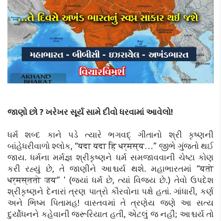
જાણો છો ? ખરેખર સૂર્ય સામે દીવો ધરવામાં આવેલો!
ધર્મ શબ્દ કાને પડે ત્યારે ભગવદ્‌‍ ગીતાનો શ્રી કૃષ્ણની
બાંહેધરીવાળો શ્લોક, “यदा यदा हि धर्मस्य…” જીભે ગુંજતો થઈ
જાય. ધર્મના મર્મજ્ઞ શ્રીકૃષ્ણને ધર્મ સમજાવવાની ચેષ્ટા કોણ
કરી રહ્યું છે, તે જાણીને આશ્ચર્ય થશે. મહાભારતમાં “यतो
धर्मस्ततो जय” ' (જ્યાં ધર્મ છે, ત્યાં વિજય છે.) તેવો ઉપદેશ
શ્રીકૃષ્ણને દેનારાં ત્રણ પાત્રો કૌરવોના પક્ષે હતાં. ગાંધારી, કર્ણ
અને ભિષ્મ પિતામહ! વાસ્તવમાં તે ત્રણેય જણે આ સત્ય
દુર્યોધનને કહેવાની જરૂરિયાત હતી, એટલું જ નહીં; આશ્ચર્ય તો