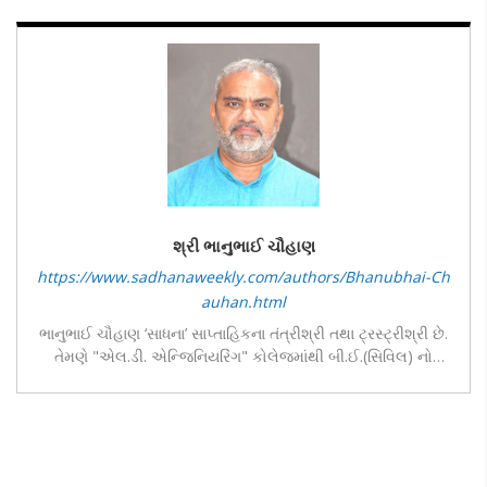
શ્રી ભાનુભાઈ ચૌહાણ
https://www.sadhanaweekly.com/authors/Bhanubhai-Ch
auhan.html
ભાનુભાઈ ચૌહાણ ‘સાધના’ સાપ્તાહિકના તંત્રીશ્રી તથા ટ્રસ્ટ્રીશ્રી છે.
તેમણે "એલ.ડી. એન્જિનિયરિંગ" કોલેજમાંથી બી.ઈ.(સિવિલ) નો
અભ્યાસ કર્યો છે તથા "સેપ્ટ યુનિવર્સિટી - અમદાવાદ"માંથી અર્બન
એન્ડ રીજીયોનલ પ્લાનિંગમાં એમ. ટેક. કર્યુ છે. ગુજરાત રાજ્ય યોગ
બોર્ડના ડાયરેક્ટર તરીકે પણ તેમણે જવાબદારી નિભાવી છે. રા.સ્વ.સંઘમાં
તેઓ કર્ણાવતી મહાનગરના સહ કાર્યવાહ તથા ગુજરાત પ્રાંતના
કાર્યકારીણી સદસ્ય છે. તેમણે કર્ણાવતી કો. ઓપ. બેંક તથા ગુજરાત