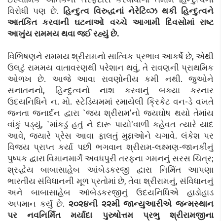
વિરોધી પણ છે.
હિન્દુત્વ વિરુદ્ધનાં નેરેટિવ્ઝ થકી હિન્દુત્વને
આતંકિત કરવાની ઘટનાઓ વચ્ચે આગામી દિવસોમાં રાષ્ટ
આખુંય રામમય થવા જઈ રહ્યું છે.
વિભિષણને રામમય શ્રીરામનો સાત્વિક પ્રભાવ આકર્ષે છે, એથી
ઉલટું રામમય વાતાવરણથી પરેશાન થવું, તે રાવણની પ્રાથમિક
ઓળખ છે. આજે આવા રાવણોનીય કમી નથી. જુઓને
સનાતનનો, હિન્દુત્વનો નાશ કરવાનું બક્યા કરનાર
ઉદયનિધિને ન. મો. સ્ટેડિયમમાં રમાયેલી ક્રિકેટ વન-ડે વખતે
જનતા જનાર્દન દ્વારા `જય શ્રીરામ'નો જયઘોષ થયો તેમાંય
વાંકું પડ્યું, `માંકડું હતું ને દારૂ પાયો'વાળી કહેવત ત્યારે યાદ
આવે, જ્યારે પ્રેસ આવા ફાલતું મુદ્દાઓને ચગાવે. લંકેશ પર
વિજય પ્રાપ્ત કર્યા પછી ભગવાન શ્રીરામ-લક્ષ્મણ-જાનકીનું
પુષ્પક દ્વારા વિમાનમાર્ગે અવધપુરી તરફના ગમનનું સરસ ચિત્ર;
શ્રદ્ધેય બાબાસાહેબ આંબેડકરજી દ્વારા નિર્મિત આપણા
ભારતીય સંવિધાનની મૂળ પ્રતોમાં છે, તેવા શ્રીરામનું, સંવિધાનનું
અને બાબાસાહેબ આંબેડકરજીનું ઉદયનિધિએ હાડોહાડ
અપમાન કર્યું છે.
૨૦૨૪ની ૨૨મી જાન્યુઆરીએ જન્મસ્થાન
પર નવનિર્મિત મર્યાદા પુરુષોત્તમ પ્રભુ શ્રીરામજીના