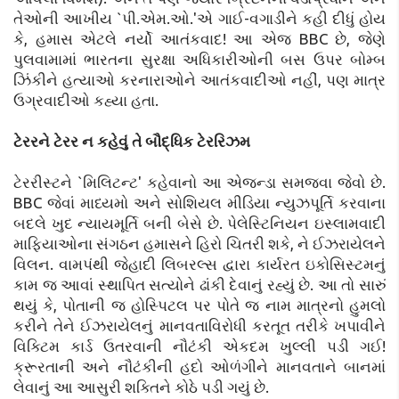
તેઓની આખીય `પી.એમ.ઓ.'એ ગાઈ-વગાડીને કહી દીધું હોય
કે, હમાસ એટલે નર્યો આતંકવાદ! આ એજ BBC છે, જેણે
પુલવામામાં ભારતના સુરક્ષા અધિકારીઓની બસ ઉપર બોમ્બ
ઝિંકીને હત્યાઓ કરનારાઓને આતંકવાદીઓ નહીં, પણ માત્ર
ઉગ્રવાદીઓ કહ્યા હતા.
ટેરરને ટેરર ન કહેવું તે બૌદ્ધિક ટેરરિઝમ
ટેરરીસ્ટને `મિલિટન્ટ' કહેવાનો આ એજન્ડા સમજવા જેવો છે.
BBC જેવાં માધ્યમો અને સોશિયલ મીડિયા ન્યુઝપૂર્તિ કરવાના
બદલે ખુદ ન્યાયમૂર્તિ બની બેસે છે. પેલેસ્ટિનિયન ઇસ્લામવાદી
માફિયાઓના સંગઠન હમાસને હિરો ચિતરી શકે, ને ઈઝરાયેલને
વિલન. વામપંથી જેહાદી લિબરલ્સ દ્વારા કાર્યરત ઇકોસિસ્ટમનું
કામ જ આવાં સ્થાપિત સત્યોને ઢાંકી દેવાનું રહ્યું છે. આ તો સારું
થયું કે, પોતાની જ હોસ્પિટલ પર પોતે જ નામ માત્રનો હુમલો
કરીને તેને ઈઝરાયેલનું માનવતાવિરોધી કરતૂત તરીકે ખપાવીને
વિક્ટિમ કાર્ડ ઉતરવાની નૌટંકી એકદમ ખુલ્લી પડી ગઈ!
ક્રૂરતાની અને નૌટંકીની હદો ઓળંગીને માનવતાને બાનમાં
લેવાનું આ આસુરી શક્તિને કોઠે પડી ગયું છે.