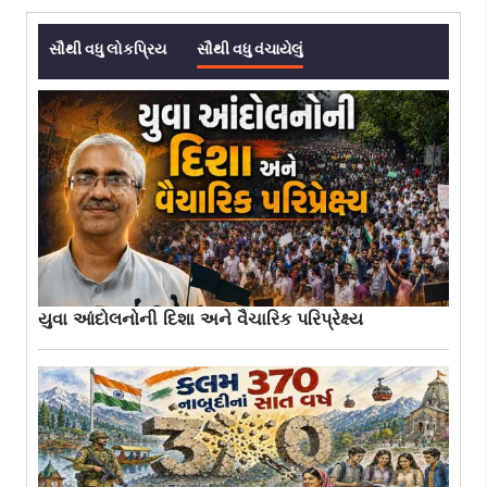
સૌથી વધુ લોકપ્રિય
સૌથી વધુ વંચાયેલું
યુવા આંદોલનોની દિશા અને વૈચારિક પરિપ્રેક્ષ્ય