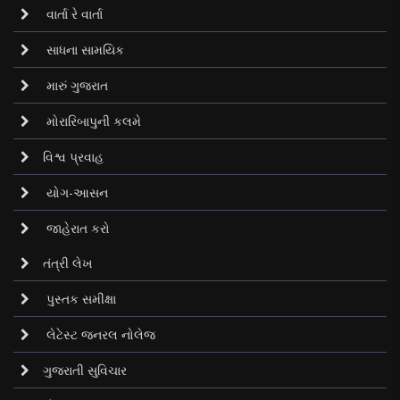
વાર્તા રે વાર્તા
સાધના સામયિક
મારું ગુજરાત
મોરારિબાપુની કલમે
વિશ્વ પ્રવાહ
યોગ-આસન
જાહેરાત કરો
તંત્રી લેખ
પુસ્તક સમીક્ષા
લેટેસ્ટ જનરલ નોલેજ
ગુજરાતી સુવિચાર