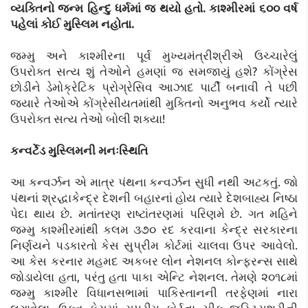
વ્યક્તિનો જન્મ હિન્દુ ધર્મમાં જ થયો હતો. કાશ્મીરમાં ૬૦૦ વર્ષ
પહેલાં કોઈ મુસ્લિમ નહોતા.
જમ્મુ અને કાશ્મીરના પૂર્વ મુખ્યમંત્રીશ્રીએ ઉચ્ચારેલું
ઉપરોક્ત સત્ય શું તેઓને હમણાં જ સમજાયું હશે? કોંગ્રેસ
છોડીને ડેમોક્રેટિક પ્રોગ્રેસિવ આઝાદ પાર્ટી બનાવી તે પછી
જ્યારે તેઓએ કોંગ્રેસીયતમાંથી મુક્તિનો અનુભવ કર્યો ત્યારે
ઉપરોક્ત સત્ય તેઓ બોલી શક્યા!
કન્વર્ટેડ મુસ્લિમની મનઃસ્થિતિ
આ કન્વર્ઝન એ માત્ર પંથના કન્વર્ઝન સુધી નથી અટકતું. જો
પંથનાં શ્રદ્ધાકેન્દ્ર દેશની બહારનાં હોય ત્યારે દેશબાહ્ય નિષ્ઠા
પેદા થાય છે. મતાંતરણ રાષ્ટાંતરણમાં પરિણમે છે. ગત મહિને
જમ્મુ કાશ્મીરમાંથી કલમ ૩૭૦ રદ કરવાના કેન્દ્ર સરકારના
નિર્ણયને પડકારતો કેસ સુપ્રીમ કોર્ટમાં ચાલવા ઉપર આવેલો.
આ કેસ કરનાર મહમદ અકબર લોન નેશનલ કોન્ફરન્સ સાથે
જોડાયેલા હતા, પરંતુ હતા પાકા એન્ટિ નેશનલ. તેમણે ૨૦૧૮માં
જમ્મુ કાશ્મીર વિધાનસભામાં પાકિસ્તાનની તરફેણમાં નારા