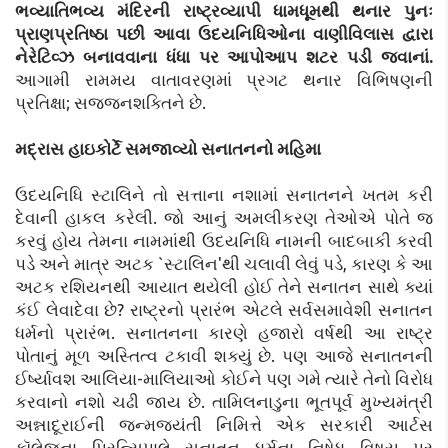
ભવ્યાતિભવ્ય મંદિરની રાષ્ટ્રવ્યાપી ધામધૂમથી થનાર પુનઃ
પ્રાણપ્રતિષ્ઠા પછી આવા ઉદયનિધિઓના વાણીવિલાસ દ્વારા
નેરેટિવ્ઝ બનાવવાના ધંધા પર આપોઆપ શટર પડી જવાનાં.
આગામી રામમય વાતાવરણમાં પ્રગટ થનાર વિભિષણની
પ્રતિક્ષા; સજ્જનશક્તિને છે.
મદ્રાસ હાઇકોર્ટે સમજાવ્યો સનાતનનો મહિમા
ઉદયનિધિ સ્ટાલિને તો સત્તાના નશામાં સનાતનને ખતમ કરી
દેવાની હાકલ કરેલી. જો આનું અમલીકરણ તેઓએ પોતે જ
કરવું હોય તેમના નામમાંથી ઉદયનિધિ નામની બાદબાકી કરવી
પડે અને માત્ર અટક `સ્ટાલિન'થી ચલાવી લેવું પડે, કારણ કે આ
અટક રશિયનથી આયાત થયેલી હોઈ તેને સનાતન સાથે ક્યાં
કંઈ લેવાદેવા છે? રાષ્ટ્રનો પ્રારંભ એટલે સર્વસમાવેશી સનાતન
ધર્મનો પ્રારંભ. સનાતનના કારણે હજારો વર્ષથી આ રાષ્ટ્ર
પોતાનું મૂળ અસ્તિત્વ ટકાવી શક્યું છે. પણ આજે સનાતનની
ઈર્ષ્યાવશ આલિયા-માલિયાઓ કોઈને પણ ગમે ત્યારે તેનો વિરોધ
કરવાનો નશો ચઢી જાય છે. તામિલનાડુના ભૂતપૂર્વ મુખ્યમંત્રી
અન્નાદૂરાઈની જન્મજયંતી નિમિત્તે એક સરકારી આર્ટસ
કૉલેજના પ્રિન્સિપાલે સનાતન ધર્મના નિષેધ વિષય પર