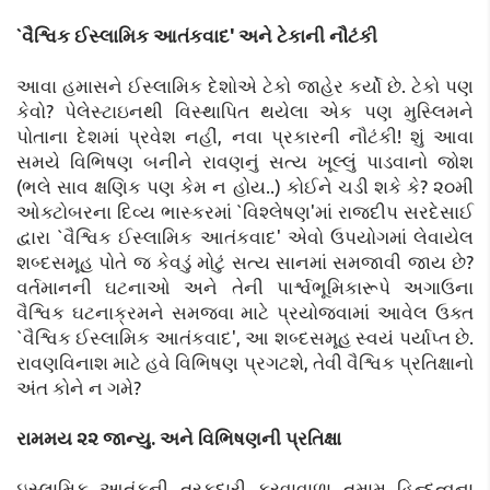
`વૈશ્વિક ઈસ્લામિક આતંકવાદ' અને ટેકાની નૌટંકી
આવા હમાસને ઈસ્લામિક દેશોએ ટેકો જાહેર કર્યો છે. ટેકો પણ
કેવો? પેલેસ્ટાઇનથી વિસ્થાપિત થયેલા એક પણ મુસ્લિમને
પોતાના દેશમાં પ્રવેશ નહીં, નવા પ્રકારની નૌટંકી! શું આવા
સમયે વિભિષણ બનીને રાવણનું સત્ય ખૂલ્લું પાડવાનો જોશ
(ભલે સાવ ક્ષણિક પણ કેમ ન હોય..) કોઈને ચડી શકે કે? ૨૦મી
ઓક્ટોબરના દિવ્ય ભાસ્કરમાં `વિશ્લેષણ'માં રાજદીપ સરદેસાઈ
દ્વારા `વૈશ્વિક ઈસ્લામિક આતંકવાદ' એવો ઉપયોગમાં લેવાયેલ
શબ્દસમૂહ પોતે જ કેવડું મોટું સત્ય સાનમાં સમજાવી જાય છે?
વર્તમાનની ઘટનાઓ અને તેની પાર્શ્વભૂમિકારૂપે અગાઉના
વૈશ્વિક ઘટનાક્રમને સમજવા માટે પ્રયોજવામાં આવેલ ઉક્ત
`વૈશ્વિક ઈસ્લામિક આતંકવાદ', આ શબ્દસમૂહ સ્વયં પર્યાપ્ત છે.
રાવણવિનાશ માટે હવે વિભિષણ પ્રગટશે, તેવી વૈશ્વિક પ્રતિક્ષાનો
અંત કોને ન ગમે?
રામમય ૨૨ જાન્યુ. અને વિભિષણની પ્રતિક્ષા
ઇસ્લામિક આતંકની તરફદારી કરવાવાળા તમામ હિન્દુત્વના