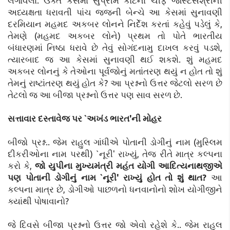
લગાવેલા. ઉક્ત કેસમાં સુપ્રીમ કોર્ટના ચીફ જસ્ટિસશ્રીની
અધ્યક્ષતા ધરાવતી પાંચ જજની બેન્ચે આ કેસમાં સુનાવણી
દરમિયાન મહમદ અકબર લોનને નિર્દેશ કરતાં કહેવું પડેલું કે,
તેમણે (મહમદ અકબર લોને) પ્રથમ તો પોતે ભારતીય
બંધારણમાં નિષ્ઠા ધરાવે છે તેવું સોગંદનામુ દાખલ કરવું પડશે,
ત્યારબાદ જ આ કેસમાં સુનાવણી થઈ શકશે. શું મહમદ
અકબર લોનનું કે તેઓના પૂર્વજોનું મતાંતરણ થયું ન હોત તો શું
તેમનું રાષ્ટાંતરણ થયું હોત કે? આ પ્રશ્નનો ઉત્તર જેટલો સરળ છે
તેટલો જ આ બીજા પ્રશ્નનો ઉત્તર પણ સાવ સરળ છે.
સત્તાવાર દસ્તાવેજ પર `અખંડ ભારત'ની મોહર
બીજો પ્રશ્ન.. જેમ રાહુલ ગાંધીએ પોતાની ડોગીનું નામ (મુસ્લિમ
દીકરીઓના નામ પરથી) `નૂરી' રાખ્યું, તેજ રીતે માત્ર કલ્પના
કરો કે,
જો યુપીના મુખ્યમંત્રી મહંત યોગી આદિત્યનાથજીએ
પણ પોતાની ડોગીનું નામ `નૂરી' રાખ્યું હોત તો શું થાત?
આ
કલ્પના માત્ર છે, ડોગીઓ પાછળનો ધનવાનોનો શોખ યોગીજીને
ક્યાંથી પોષાવાનો?
જે દિવસે બીજા પ્રશ્નનો ઉત્તર જો એવો રહેશે કે.. જેમ રાહુલ