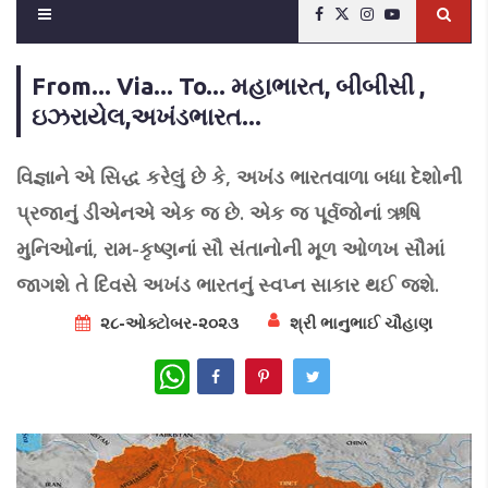
From... Via... To... મહાભારત, બીબીસી ,
ઇઝરાયેલ,અખંડભારત...
વિજ્ઞાને એ સિદ્ધ કરેલું છે કે, અખંડ ભારતવાળા બધા દેશોની
પ્રજાનું ડીએનએ એક જ છે. એક જ પૂર્વજોનાં ઋષિ
મુનિઓનાં, રામ-કૃષ્ણનાં સૌ સંતાનોની મૂળ ઓળખ સૌમાં
જાગશે તે દિવસે અખંડ ભારતનું સ્વપ્ન સાકાર થઈ જશે.
૨૮-ઓક્ટોબર-૨૦૨૩
શ્રી ભાનુભાઈ ચૌહાણ
WhatsApp