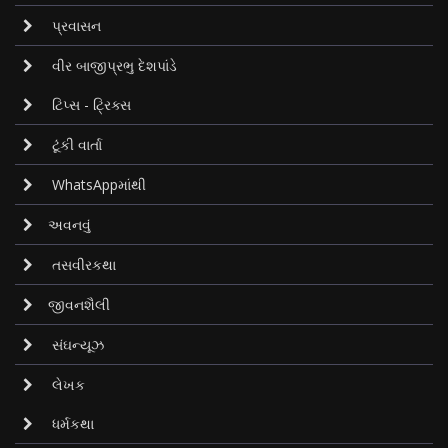
પ્રવાસન
વીર બાજીપ્રભુ દેશપાંડે
ટિપ્સ - ટ્રિક્સ
ટૂંકી વાર્તા
WhatsAppમાંથી
અવનવું
તસવીરકથા
જીવનશૈલી
સંઘન્યૂઝ
લેખક
ધર્મકથા