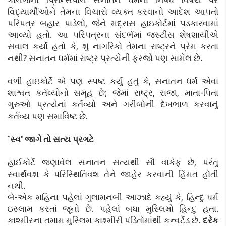
વિદ્યાર્થીઓને તેમના વિચારો વ્યક્ત કરવાનો આદેશ આપતો
પરિપત્ર બહાર પાડેલો, જેને મદ્રાસ હાઇકોર્ટમાં પડકારવામાં
આવ્યો હતો. આ પરિપત્રના સંદર્ભમાં જસ્ટીસ શેષશાયીએ
સવાલ કર્યો હતો કે, શું નાગરિકો તેમના રાષ્ટ્રને પ્રેમ કરતા
નથી? સનાતન ધર્મમાં રાષ્ટ્ર પ્રત્યેની ફરજો પણ સામેલ છે.
વળી હાઇકોર્ટે એ પણ સ્પષ્ટ કર્યું હતું કે, સનાતન ધર્મ એવા
શાશ્વત કર્તવ્યોનો સમૂહ છે; જેમાં રાષ્ટ્ર, રાજા, માતા-પિતા
ગુરુઓ પ્રત્યેનાં કર્તવ્યો અને ગરીબોની દેખભાળ કરવાનું
કર્તવ્ય પણ સમાવિષ્ટ છે.
`સ્વ' જાગે તો સત્ય પ્રગટે
હાઈકોર્ટે જણાવેલ સનાતન સત્યથી સૌ વાકેફ છે, પરંતુ
સ્વાર્થવશ કે પરિસ્થિતિવશ તેને જાહેર કરવાની હિંમત હોતી
નથી.
બે-એક મહિના પહેલાં ગુલામનબી આઝાદે કહ્યું કે, હિન્દુ ધર્મ
ઇસ્લામ કરતાં જૂનો છે. પહેલાં બધા મુસ્લિમો હિન્દુ હતા.
કાશ્મીરના તમામ મુસ્લિમ કાશ્મીરી પંડિતોમાંથી કન્વર્ટેડ છે.
દરેક