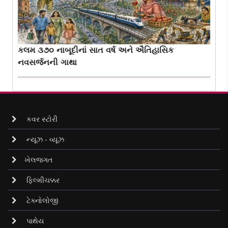
કલમ ૩૭૦ નાબૂદીનાં સાત વર્ષ અને ઐતિહાસિક
નવસર્જનની ગાથા
કવર સ્ટોરી
ન્યૂઝ - વ્યૂઝ
ખેલજગત
ફિલ્મીચક્કર
ટેક્નોલોજી
પાથેય