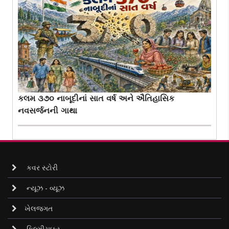
કલમ ૩૭૦ નાબૂદીનાં સાત વર્ષ અને ઐતિહાસિક
નવસર્જનની ગાથા
કવર સ્ટોરી
ન્યૂઝ - વ્યૂઝ
ખેલજગત
ફિલ્મીચક્કર