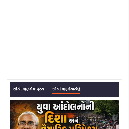
સૌથી વધુ લોકપ્રિય
સૌથી વધુ વંચાયેલું