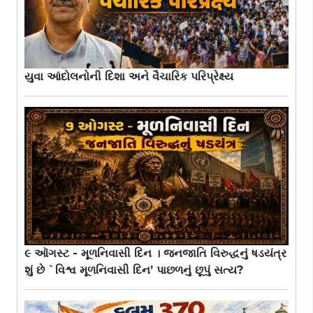
યુવા આંદોલનોની દિશા અને વૈચારિક પરિપ્રેક્ષ્ય
૯ ઑગસ્ટ - મૂળનિવાસી દિન । જનજાતિ વિરુદ્ધનું ષડયંત્ર
શું છે `વિશ્વ મૂળનિવાસી દિન’ પાછળનું છૂપું સત્ય?