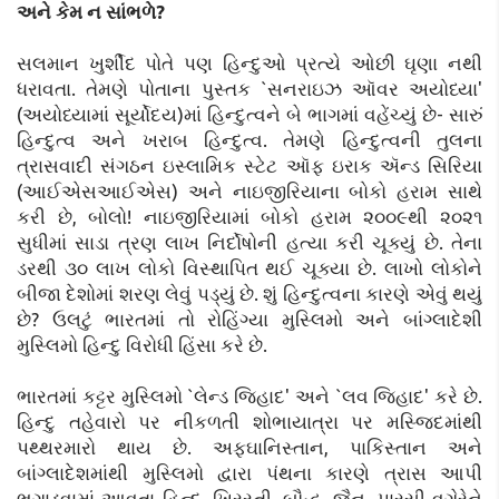
અને કેમ ન સાંભળે?
સલમાન ખુર્શીદ પોતે પણ હિન્દુઓ પ્રત્યે ઓછી ઘૃણા નથી
ધરાવતા. તેમણે પોતાના પુસ્તક `સનરાઇઝ ઑવર અયોધ્યા'
(અયોધ્યામાં સૂર્યોદય)માં હિન્દુત્વને બે ભાગમાં વહેંચ્યું છે- સારું
હિન્દુત્વ અને ખરાબ હિન્દુત્વ. તેમણે હિન્દુત્વની તુલના
ત્રાસવાદી સંગઠન ઇસ્લામિક સ્ટેટ ઑફ ઇરાક ઍન્ડ સિરિયા
(આઈએસઆઈએસ) અને નાઇજીરિયાના બોકો હરામ સાથે
કરી છે, બોલો! નાઇજીરિયામાં બોકો હરામ ૨૦૦૯થી ૨૦૨૧
સુધીમાં સાડા ત્રણ લાખ નિર્દોષોની હત્યા કરી ચૂક્યું છે. તેના
ડરથી ૩૦ લાખ લોકો વિસ્થાપિત થઈ ચૂક્યા છે. લાખો લોકોને
બીજા દેશોમાં શરણ લેવું પડ્યું છે. શું હિન્દુત્વના કારણે એવું થયું
છે? ઉલટું ભારતમાં તો રોહિંગ્યા મુસ્લિમો અને બાંગ્લાદેશી
મુસ્લિમો હિન્દુ વિરોધી હિંસા કરે છે.
ભારતમાં કટ્ટર મુસ્લિમો `લેન્ડ જિહાદ' અને `લવ જિહાદ' કરે છે.
હિન્દુ તહેવારો પર નીકળતી શોભાયાત્રા પર મસ્જિદમાંથી
પથ્થરમારો થાય છે. અફઘાનિસ્તાન, પાકિસ્તાન અને
બાંગ્લાદેશમાંથી મુસ્લિમો દ્વારા પંથના કારણે ત્રાસ આપી
ભગાડવામાં આવતા હિન્દુ, ખ્રિસ્તી, બૌદ્ધ, જૈન, પારસી વગેરેને