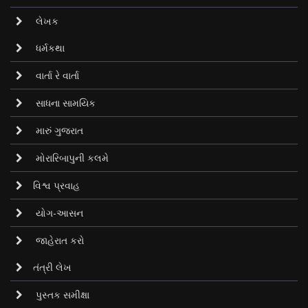
લેખક
ધર્મકથા
વાર્તા રે વાર્તા
સાધના સામયિક
મારું ગુજરાત
મોરારિબાપુની કલમે
વિશ્વ પ્રવાહ
યોગ-આસન
જાહેરાત કરો
તંત્રી લેખ
પુસ્તક સમીક્ષા