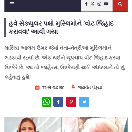
હવે સેક્યુલર પક્ષો મુસ્લિમોને `વૉટ જિહાદ
કરાવવા' આવી ગયા
મારિયા આલમ ઉમર જેવાં નેતા-નેત્રીઓ મુસ્લિમોને
ભડકાવી રહ્યાં છે. એક થઈને ચૂપચાપ વૉટ જિહાદ કરવા
ઉશ્કેરે છે. આ તો જાહેરમાં ઉશ્કેરણી થઈ. અંદરખાને તો શું
કહેવાતું હશે!
૧૧-મે-૨૦૨૪
જયવંત પંડ્યા
WhatsApp