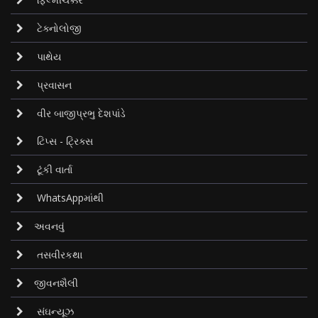
ટેક્નોલોજી
પાથેય
પ્રવાસન
વીર બાજીપ્રભુ દેશપાંડે
ટિપ્સ - ટ્રિક્સ
ટૂંકી વાર્તા
WhatsAppમાંથી
અવનવું
તસવીરકથા
જીવનશૈલી
સંઘન્યૂઝ