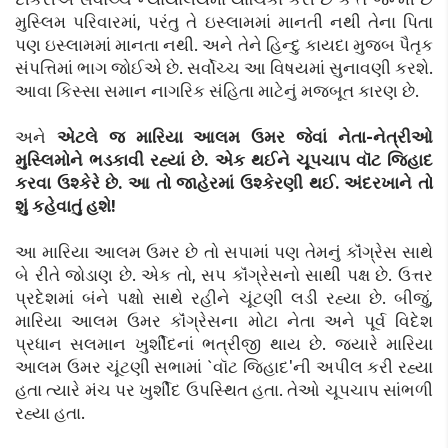
મુસ્લિમ પરિવારમાં, પરંતુ તે ઇસ્લામમાં માનતી નથી તેના પિતા
પણ ઇસ્લામમાં માનતા નથી. અને તેને હિન્દુ કાયદા મુજબ પૈતૃક
સંપત્તિમાં ભાગ જોઈએ છે. સર્વોચ્ચ આ વિષયમાં સુનાવણી કરશે.
આવા કિસ્સા સમાન નાગરિક સંહિતા માટેનું મજબૂત કારણ છે.
અને
એટલે જ મારિયા આલમ ઉમર જેવાં નેતા-નેત્રીઓ
મુસ્લિમોને ભડકાવી રહ્યાં છે. એક થઈને ચૂપચાપ વૉટ જિહાદ
કરવા ઉશ્કેરે છે. આ તો જાહેરમાં ઉશ્કેરણી થઈ. અંદરખાને તો
શું કહેવાતું હશે!
આ મારિયા આલમ ઉમર છે તો સપામાં પણ તેમનું કૉંગ્રેસ સાથે
બે રીતે જોડાણ છે. એક તો, સપ કૉંગ્રેસનો સાથી પક્ષ છે. ઉત્તર
પ્રદેશમાં બંને પક્ષો સાથે રહીને ચૂંટણી લડી રહ્યા છે. બીજું,
મારિયા આલમ ઉમર કૉંગ્રેસના મોટા નેતા અને પૂર્વ વિદેશ
પ્રધાન સલમાન ખુર્શીદનાં ભત્રીજી થાય છે. જ્યારે મારિયા
આલમ ઉમર ચૂંટણી સભામાં `વૉટ જિહાદ'ની અપીલ કરી રહ્યા
હતા ત્યારે મંચ પર ખુર્શીદ ઉપસ્થિત હતા. તેઓ ચૂપચાપ સાંભળી
રહ્યા હતા.