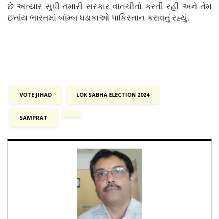
છે અત્યાર સુધી તમારી સરકાર વાતચીતો કરતી રહી અને તેમ
છતાંય ભારતમાં બૉમ્બ ધડાકાઓ પાકિસ્તાન કરાવતું રહ્યું.
VOTE JIHAD
LOK SABHA ELECTION 2024
SAMPRAT