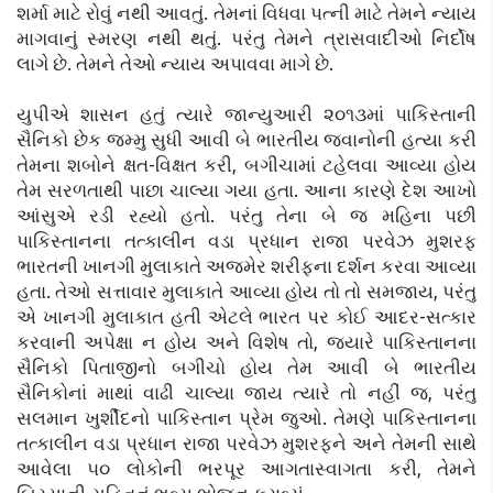
શર્મા માટે રોવું નથી આવતું. તેમનાં વિધવા પત્ની માટે તેમને ન્યાય
માગવાનું સ્મરણ નથી થતું. પરંતુ તેમને ત્રાસવાદીઓ નિર્દોષ
લાગે છે. તેમને તેઓ ન્યાય અપાવવા માગે છે.
યુપીએ શાસન હતું ત્યારે જાન્યુઆરી ૨૦૧૩માં પાકિસ્તાની
સૈનિકો છેક જમ્મુ સુધી આવી બે ભારતીય જવાનોની હત્યા કરી
તેમના શબોને ક્ષત-વિક્ષત કરી, બગીચામાં ટહેલવા આવ્યા હોય
તેમ સરળતાથી પાછા ચાલ્યા ગયા હતા. આના કારણે દેશ આખો
આંસુએ રડી રહ્યો હતો. પરંતુ તેના બે જ મહિના પછી
પાકિસ્તાનના તત્કાલીન વડા પ્રધાન રાજા પરવેઝ મુશરફ
ભારતની ખાનગી મુલાકાતે અજમેર શરીફના દર્શન કરવા આવ્યા
હતા. તેઓ સત્તાવાર મુલાકાતે આવ્યા હોય તો તો સમજાય, પરંતુ
એ ખાનગી મુલાકાત હતી એટલે ભારત પર કોઈ આદર-સત્કાર
કરવાની અપેક્ષા ન હોય અને વિશેષ તો, જ્યારે પાકિસ્તાનના
સૈનિકો પિતાજીનો બગીચો હોય તેમ આવી બે ભારતીય
સૈનિકોનાં માથાં વાઢી ચાલ્યા જાય ત્યારે તો નહીં જ, પરંતુ
સલમાન ખુર્શીદનો પાકિસ્તાન પ્રેમ જુઓ. તેમણે પાકિસ્તાનના
તત્કાલીન વડા પ્રધાન રાજા પરવેઝ મુશરફને અને તેમની સાથે
આવેલા ૫૦ લોકોની ભરપૂર આગતાસ્વાગતા કરી, તેમને