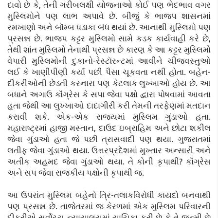
દાવો છે કે, તેની ગરીબલક્ષી યોજનાઓ કોઈ પણ ભેદભાવ વગર
મુસ્લિમોને પણ લાભ અપાવે છે. બીજું કે ભાજપ શાસનમાં
રમખાણો અને બૉમ્બ ધડાકા બંધ થયાં છે. આનાથી મુસ્લિમો પણ
પ્રસન્ન છે. ભાજપ કટ્ટર મુસ્લિમો સામે કડક કાર્યવાહી કરે છે,
તેથી શાંત મુસ્લિમો તેનાથી પ્રસન્ન છે કારણ કે આ કટ્ટર મુસ્લિમો
વેપારી મુસ્લિમોની દુકાનો-રેસ્ટૉરન્ટમાં આવીને ચીજવસ્તુઓ
લઈ કે ખાણીપીણી કર્યા પછી પૈસા ચૂકવતા નથી હોતા. બહેન-
દીકરીઓની છેડતી કરનારા પણ કેટલાક લુખ્ખાઓ હોય છે. આ
બધાને અગાઉ કૉંગ્રેસ કે સપા જેવા પક્ષો દ્વારા પોષવામાં આવતા
હતા જેથી આ લુખ્ખાઓ દાદાગીરી કરી તેમની તરફેણમાં મતદાન
કરાવી શકે. એક-એક રાજ્યમાં મુસ્લિમ ગુંડાઓ હતા.
મહારાષ્ટ્રમાં હાજી મસ્તાન, દાઉદ ઇબ્રાહિમ અને છોટા શકીલ
જેવા ગુંડાઓ હતા જે પછી ત્રાસવાદી પણ થયા. ગુજરાતમાં
લતીફ જેવા ગુંડાઓ થયા. ઉત્તરપ્રદેશમાં મુખ્તાર અન્સારી અને
અતીક અહમદ જેવા ગુંડાઓ થયા. તે કોની કૃપાથી? કૉંગ્રેસ
અને સપ જેવા રાજકીય પક્ષોની કૃપાથી જ.
આ ઉપરાંત મુસ્લિમ બહેનો ત્રિ-તલાકવિરોધી કાયદો બનવાથી
પણ પ્રસન્ન છે. તાજેતરમાં જ કેરળમાં એક મુસ્લિમ પરિવારની
દીકરીએ સર્વોચ્ચ ન્યાયાલયમાં યાચિકા કરી છે કે તે જન્મી છે