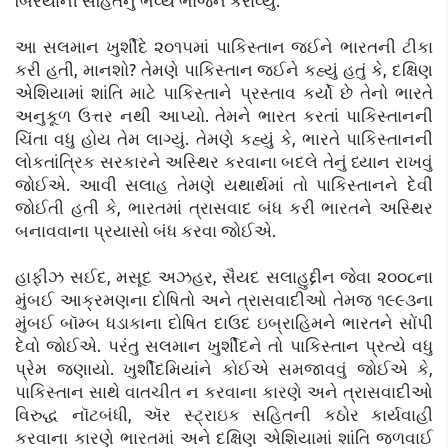
બિરયાની સહિતનું ભવ્ય ભોજન કરાવ્યું.
આ સલમાન ખુર્શીદે ૨૦૧૫માં પાકિસ્તાન જઈને ભારતની ટીકા
કરી હતી, માનશો? તેમણે પાકિસ્તાન જઈને કહ્યું હતું કે, દક્ષિણ
એશિયામાં શાંતિ માટે પાકિસ્તાને પ્રસ્તાવ કર્યો છે તેનો ભારતે
અનુકૂળ ઉત્તર નથી આપ્યો. તેમને ભારત કરતાં પાકિસ્તાનની
ચિંતા વધુ હોય તેમ લાગ્યું. તેમણે કહ્યું કે, ભારતે પાકિસ્તાનની
લોકતાંત્રિક સરકારને અસ્થિર કરવાના બદલે તેનું ધ્યાન રાખવું
જોઈએ. આવી સલાહ તેમણે યથાર્થમાં તો પાકિસ્તાનને દેવી
જોઈતી હતી કે, ભારતમાં ત્રાસવાદ બંધ કરી ભારતને અસ્થિર
બનાવવાના પ્રયાસો બંધ કરવા જોઈએ.
હાફીઝ સઈદ, મસૂદ અઝહર, સૈયદ સલાહુદ્દીન જેવા ૨૦૦૮ના
મુંબઈ આક્રમણના દોષિતો અને ત્રાસવાદીઓ તેમજ ૧૯૯૩ના
મુંબઈ બૉમ્બ ધડાકાના દોષિત દાઉદ ઇબ્રાહિમને ભારતને સોંપી
દેવો જોઈએ. પરંતુ સલમાન ખુર્શીદને તો પાકિસ્તાન પ્રત્યે વધુ
પ્રેમ જણાયો. ખુર્શીદમિયાંને કોઈએ સમજાવવું જોઈએ કે,
પાકિસ્તાન સાથે વાતચીત ન કરવાના કારણે અને ત્રાસવાદીઓ
વિરુદ્ધ નૉટબંધી, ઍર સ્ટ્રાઇક સહિતની કઠોર કાર્યવાહી
કરવાના કારણે ભારતમાં અને દક્ષિણ એશિયામાં શાંતિ જળવાઈ