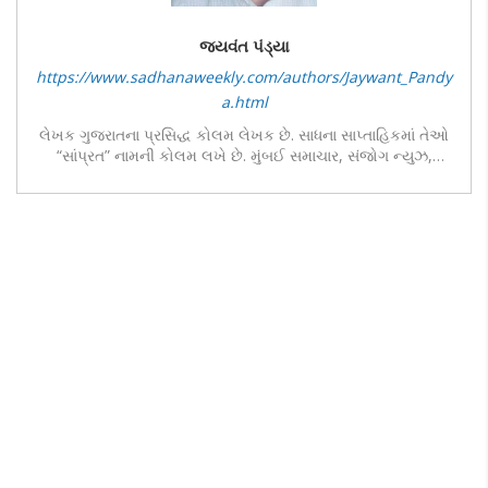
જયવંત પંડ્યા
https://www.sadhanaweekly.com/authors/Jaywant_Pandy
a.html
લેખક ગુજરાતના પ્રસિદ્ધ કોલમ લેખક છે. સાધના સાપ્તાહિકમાં તેઓ
“સાંપ્રત” નામની કોલમ લખે છે. મુંબઈ સમાચાર, સંજોગ ન્યુઝ,
અભિયાન સામયિક, ગુજરાત ગાર્ડિયન, ન્યુઝ ઓફ ગુજરાત જેવા
અનેક નામી અખબાર, સામયિકમાં તેવો નિયમિત પણે પોતાના વિચારો
શબ્દો થકી પ્રગટ કરે છે, તેઓ અભિયાન સામયિકના ડેપ્યુટિ એડિટર
તથા સંદેશ અને ગુજરાત સમાચાર જેવા ગુજરાતના અગ્રગણ્ય
અખબારોમાં ડેસ્ક હેડ તરીકે રહી ચૂક્યા છે. હાલ તેઓ ફ્રીલાન્સ
પત્રકાર છે, તેઓ અનેક સ્થાનિક અને રાષ્ટ્રીય ન્યુઝ ચેનલ્સમાં
નિયમિત રીતે પેનલિસ્ટ તરીકે પોતાનું વિશ્લેષણ રજૂ કરતા રહે છે…