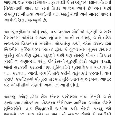
જણાશે. શરૂઆત ઈમામના ફતવાથી કે સેક્યુલર પક્ષોના નેતાનાં
નિવેદનોથી થાય છે. તેનો ઉત્તર ભાજપ આપે છે અને પછી
સેક્યુલર મીડિયા અગાઉની વાત જોતું નથી અને માત્ર ભાજપે
આપેલો ઉત્તર જ જુએ છે.
આ ચૂંટણીમાંય એવું થયું. વડા પ્રધાન મોદીએ ચૂંટણી અગાઉ
દેશભરમાં એકેય રાજ્ય ખૂંદવામાં બાકી ન રાખ્યું અને દરેક
રાજ્યમાં વિકાસનાં કાર્યોનાં લોકાર્પણ કર્યાં, જેમાં ઝારખંડમાં
સિંદરીમાં ફર્ટિલાઇઝર પ્લાન્ટ હોય કે ગુજરાતમાં સુરત ડાયમંડ
બુર્સનું લોકાર્પણ હોય. ચૂંટણી પછી પણ તેમણે પોતાનાં વિકાસ
કાર્યો જ ગણાવ્યાં. પરંતુ કૉંગ્રેસનો ચૂંટણી ઢંઢેરો બહાર પડ્યો,
જેમાં સરકારી કરારમાં પણ મુસ્લિમોને પ્રાથમિકતા આપવાની
વાત કરવામાં આવી. સંપત્તિ સર્વે કરીને વહેંચણી કરવાની વાત
કરાઈ. કર્ણાટકમાં કૉંગ્રેસ સરકારે મુસ્લિમોને મઝહબના આધાર
પર ઓબીસીમાં ગણાવી અનામત આપી દીધી.
આટલું ઓછું હોય તેમ ઉત્તર પ્રદેશમાં સપા નેત્રી અને
ફર્રુખાબાદ લોકસભા બેઠકનાં ઉમેદવાર મારિયા આલમ ઉમરે
મુસ્લિમોને `વૉટ જિહાદ'ની અપીલ કરી. તેમણે કહ્યું, જો
આપણે હજુ પણ એક ન થયા તો સમજી લેજો કે અહીંથી