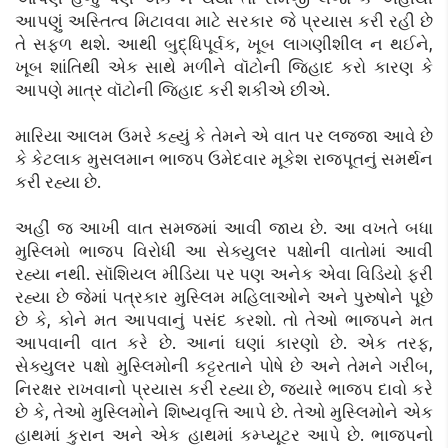
આપણું અસ્તિત્વ મિટાવવા માટે સરકાર જે પ્રયાસ કરી રહી છે
તે સફળ થશે. આથી બુદ્ધિપૂર્વક, ખૂબ લાગણીશીલ ન થઈને,
ખૂબ શાંતિથી એક સાથે મળીને વૉટોની જિહાદ કરો કારણ કે
આપણે માત્ર વૉટોની જિહાદ કરી શકીએ છીએ.
મારિયા આલમ ઉમરે કહ્યું કે તેમને એ વાત પર લજ્જા આવે છે
કે કેટલાક મુસલમાન ભાજપ ઉમેદવાર મૂકેશ રાજપૂતનું સમર્થન
કરી રહ્યા છે.
અહીં જ આખી વાત સમજમાં આવી જાય છે. આ વખતે બધા
મુસ્લિમો ભાજપ વિરોધી આ સેક્યુલર પક્ષોની વાતોમાં આવી
રહ્યા નથી. સૉશિયલ મીડિયા પર પણ અનેક એવા વિડિયો ફરી
રહ્યા છે જેમાં પત્રકાર મુસ્લિમ મહિલાઓને અને પુરુષોને પૂછે
છે કે, કોને મત આપવાનું પસંદ કરશો. તો તેઓ ભાજપને મત
આપવાની વાત કરે છે. આનાં ઘણાં કારણો છે. એક તરફ,
સેક્યુલર પક્ષો મુસ્લિમોની કટ્ટરતાને પોષે છે અને તેમને ગરીબ,
નિરક્ષર રાખવાનો પ્રયાસ કરી રહ્યા છે, જ્યારે ભાજપ દાવો કરે
છે કે, તેઓ મુસ્લિમોને શિષ્યવૃત્તિ આપે છે. તેઓ મુસ્લિમોને એક
હાથમાં કુરાન અને એક હાથમાં કમ્પ્યૂટર આપે છે. ભાજપનો