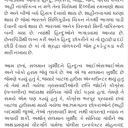
અહીં નાગરિકત્વ ન મળે તેના વિરોધમાં દિલ્લીમાં રમખાણો થાય
છે અને બીજે બધે હિંસક દેખાવો થાય છે. શાહીનબાગમાં ધરણાં
થાય છે જેમાં ભારતને સિલિગુડીના ચિકન નેકથી ભાગલા પાડી
દેવાની વાતો થાય છે. ભારતમાં અનેક વિસ્તારો મિની પાકિસ્તાન
બની ગયા છે. ત્યાંથી હિન્દુઓને ભગાડવામાં આવ્યા છે.
છેતરપિંડીથી લગ્ન કરી અનેક હિન્દુ છોકરીને કાં તો છૂટાછેડા દઈ
છોડી દેવાય છે કાં તો શ્રદ્ધા વોલકરની જેમ ટુકડે-ટુકડા કરી
મારી નખાય છે.
આમ છતાં, સલમાન ખુર્શીદને હિન્દુત્વ આઈએસઆઈએસ
અને બોકો હરામ જેવું લાગે છે. આ એ જ સલમાન ખુર્શીદ છે
જેમણે કહ્યું હતું કે, જ્યારે બાટલા હાઉસ ઍન્કાઉન્ટર થયું હતું
તો તેમાં મરી ગયેલા ત્રાસવાદીઓની છબિ જોઈને કૉંગ્રેસ
(તત્કાલીન) અધ્યક્ષા સોનિયા ગાંધી રોઈ પડ્યાં હતાં. તેમણે તે
સમયે એમ પણ કહ્યું હતું કે, કૉંગ્રેસ ભરપૂર પ્રયાસો છતાં
બાટલા હાઉસમાં માર્યા ગયેલા આઝમગઢના છોકરાઓને (અહીં
બદમાશી જુઓ, તેઓ ત્રાસવાદી શબ્દ નથી વાપરતા) ન્યાય ન
અપાવી શકી. અર્થાત્ સલમાન ખુર્શીદ કે સોનિયા ગાંધીને આ
અથડામણમાં વીરગતિ પામેલા પોલીસ ઇન્સ્પેક્ટર મોહનચંદ