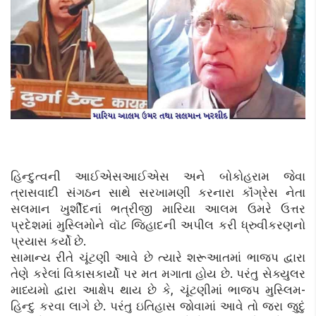
હિન્દુત્વની આઈએસઆઈએસ અને બોકોહરામ જેવા
ત્રાસવાદી સંગઠન સાથે સરખામણી કરનારા કૉંગ્રેસ નેતા
સલમાન ખુર્શીદનાં ભત્રીજી મારિયા આલમ ઉમરે ઉત્તર
પ્રદેશમાં મુસ્લિમોને વૉટ જિહાદની અપીલ કરી ધ્રુવીકરણનો
પ્રયાસ કર્યો છે.
સામાન્ય રીતે ચૂંટણી આવે છે ત્યારે શરૂઆતમાં ભાજપ દ્વારા
તેણે કરેલાં વિકાસકાર્યો પર મત મગાતા હોય છે. પરંતુ સેક્યુલર
માધ્યમો દ્વારા આક્ષેપ થાય છે કે, ચૂંટણીમાં ભાજપ મુસ્લિમ-
હિન્દુ કરવા લાગે છે. પરંતુ ઇતિહાસ જોવામાં આવે તો જરા જુદું