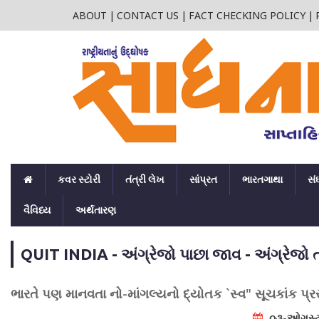
ABOUT
|
CONTACT US
|
FACT CHECKING POLICY
|
કવર સ્ટોરી
તંત્રી લેખ
સાંપ્રત
ભારતગાથા
સં
વૈવિધ્ય
અર્થતારણ
QUIT INDIA - અંગ્રેજો પાછા જાવ - અંગ્રેજો ત
ભારતે પણ માનવતા નો-માંગલ્યનો દ્યોતક `સ્વ" સૂચકાંક પ્
૦૩-ઓગસ્ટ