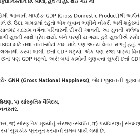
ફઘાનિસ્તાન છે. બોલો, હવે તો હદ થઈ ગઈ ને!
 પશ્ચિમી આયાતી માપદંડ- GDP (Gross Domestic Product)થી અર્થતંત
લે છે. ઉદા. ગામડામાં રહેતો એક યુવાન ભણીને નોકરી અર્થે શહેરમા
યાતમંદ મધ્યમ વર્ગના પરિવારની દીકરી આવતી. આ યુવતી કૉલેજ પૂ
ી યુવતી સાથે પ્રેમ થયો. બંને પરણી ય ગયાં. હવે યુવતીએ રસોઈ
ાવવા માટે તથા નાનાં-મોટાં કામ માટે પણ અન્ય વેતન મળતું હતું.
ી લગનથી કરવા લાગી, છતાં GDP ઘટ્યો. એક પણ રજા પાડ્યા વિન
ાં પણ GDP ઘટ્યો. અરે! બધાં કામોની ગુણવત્તા સુધરી છતાં G
્યો છે- GNH (Gross National Happiness)
, જેમાં જીવનની ગુણવત્ત
્ષણ, ૫) સાંસ્કૃતિક વૈવિધ્ય,
ીવનસ્તર.
ख) સાંસ્કૃતિક મૂલ્યોનું સંરક્ષણ-સંવર્ધન, ग) પર્યાવરણનું સંરક્
્વ' સૂચકાંક પ્રસ્તુત કરવાનો સમય પાકી ગયો છે.