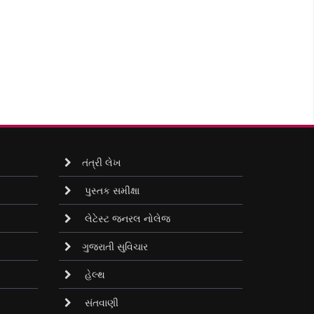
તંત્રી લેખ
પુસ્તક સમીક્ષા
લેટેસ્ટ જનરલ નોલેજ
ગુજરાતી સુવિચાર
હેલ્થ
સંતવાણી