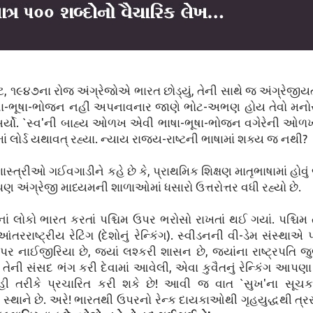
 ૧૯૪૭ના રોજ અંગ્રેજોએ ભારત છોડ્યું, તેની સાથે જ અંગ્રેજ
ી ભાષા-ભૂષા-ભોજન નહીં અપનાવનાર જાણે ભોટ-અભણ હોય તેવો મન
સર્યો. `સ્વ'ની બાહ્ય ઓળખ એવી ભાષા-ભૂષા-ભોજન વગેરેની ઓળખ
લોર્ડ યથાવત્ રહ્યા. ન્યાય રાજ્ય-રાષ્ટની ભાષામાં શક્ય જ નથી?
ત્રીઓ ગઈવગાડીને કહે છે કે, પ્રાથમિક શિક્ષણ માતૃભાષામાં હોવ
પણ અંગ્રેજી માધ્યમની શાળાઓમાં ધસારો ઉત્તરોત્તર વધી રહ્યો છે.
ોકો ભારત કરતાં પશ્ચિમ ઉપર ભરોસો રાખતાં થઈ ગયાં. પશ્ચિમ 
આંતરરાષ્ટ્રીય રેટિંગ (દેશોનું રેન્કિંગ). સ્વીડનની વી-ડેમ સંસ્થાએ
ી ઉપર નાઈજીરિયા છે, જ્યાં લશ્કરી શાસન છે, જ્યાંના રાષ્ટ્રપતિ
ી સંસદ ભંગ કરી દેવામાં આવેલી, એવા કુવૈતનું રેન્કિંગ આપણા કર
રીકે પ્રચારિત કરી શકે છે! આવી જ વાત `સુખ'ના સૂચકાંક
મા સ્થાને છે. અરે! ભારતથી ઉપરનો રેન્ક દાયકાઓથી ગૃહયુદ્ધથી ત્ર