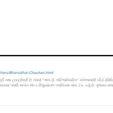
thors/Bhanubhai-Chauhan.html
્રી તથા ટ્રસ્ટ્રીશ્રી છે. તેમણે "એલ.ડી. એન્જિનિયરિંગ" કોલેજમાંથી બી.ઈ.(સિવ
 અમદાવાદ"માંથી અર્બન એન્ડ રીજીયોનલ પ્લાનિંગમાં એમ. ટેક. કર્યુ છે. ગુજરાત રા
ી નિભાવી છે. રા.સ્વ.સંઘમાં તેઓ કર્ણાવતી મહાનગરના સહ કાર્યવાહ તથા ગુજરાત પ્ર
પ. બેંક તથા ગુજરાત રાજ્ય યોગ બોર્ડમાં ડિરેક્ટરનું દાયિત્વ સંભાળ્યું છે. તેઓ વ
િમર્શ" શીર્ષક હેઠળ વિવિધ વિચારપ્રેરક લેખો તેઓ નિયમિત લખે છે.