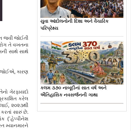
યુવા આંદોલનોની દિશા અને વૈચારિક
પરિપ્રેક્ષ્ય
ીયત જવી જોઈતી
ોરોગ તે વખતના
ની સાથે સાથે
ું જોઈએ, કારણ
કલમ ૩૭૦ નાબૂદીનાં સાત વર્ષ અને
તેનો ગેરફાયદો
ઐતિહાસિક નવસર્જનની ગાથા
 પ્રકાશિત કરેલ
 જુલાઈ, ૨૦૨૩થી
તાં સારું છે.
 (`હેપ્પીનેશ
સ્ત મ્યાનમારને