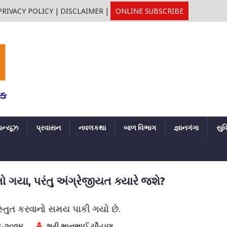
PRIVACY POLICY
|
DISCLAIMER
|
ONLINE SUBSCRIBE
ઘન્યૂઝ
પ્રવાસન
નવલકથા
બાળ વિભાગ
જ્ઞાનગંગા
સુવ
ો ગયા, પરંતુ અંગ્રેજીયત ક્યારે જશે?
રસ્તુત કરવાનો સમય પાકી ગયો છે.
-૨૦૨૪
શ્રી ભાનુભાઈ ચૌહાણ