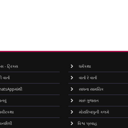
્સ - ટ્રિક્સ
ધર્મકથા
ી વાર્તા
વાર્તા રે વાર્તા
atsAppમાંથી
સાધના સામયિક
નવું
મારું ગુજરાત
વીરકથા
મોરારિબાપુની કલમે
વનશૈલી
વિશ્વ પ્રવાહ