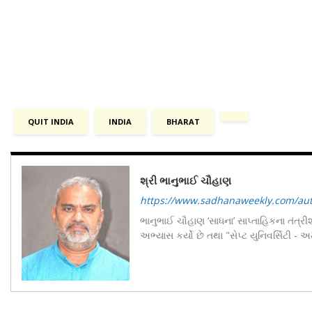
QUIT INDIA
INDIA
BHARAT
શ્રી ભાનુભાઈ ચૌહાણ
https://www.sadhanaweekly.com/au
ભાનુભાઈ ચૌહાણ ‘સાધના’ સાપ્તાહિકના તંત્રીશ
અભ્યાસ કર્યો છે તથા "સેપ્ટ યુનિવર્સિટી -
બોર્ડના ડાયરેક્ટર તરીકે પણ તેમણે જવાબદાર
કાર્યકારીણી સદસ્ય છે. તેમણે કર્ણાવતી કો. ઓ
લેખક છે. સાધનામાં "અવલોકન" અને "વિચારવ