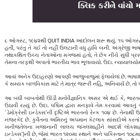
૮ ઓગસ્ટ, ૧૯૪૨થી QUIT INDIA આંદોલન શરૂ થયું. ૧૫ ઓગસ્ટ,
હતી, પરંતુ તે ગઈ તો નહીં ઉલટાની વધુ હાવિ બની. અંગ્રેજ
તથાકથિત ઉચ્ચ નેતાઓના મગજમાં હતો, તે છેક નીચે સુધી પ્ર
તેમના તરફથી અપાતો ભારતીય ભાવ ભૂલાવાયો. ઉદા. ન્યાયાલયોમાં 
આવાં અનેક ઉદાહરણો આપણી આજુબાજુમાં ફેલાયેલાં છે. ભાષાશાસ્
કે સમ્યક બાળવિકાસ માટે તે માત્ર જરૂરી નહિ, અનિવાર્ય છે. તો 
આ બધી બાબતોથી ઊંડી મનોવૈજ્ઞાનિક અસર એ થઈ કે, ભારતનાં લ
ઉઠાવી રહ્યું છે. ઉદા. પશ્ચિમ દ્વારા મનફાવે તેમ કરવામાં આવતું 
`ડેમોક્રેસી ઇન્ડેક્સ'ની દૃષ્ટિએ ભારતનો રેન્ક ૧૦૪ છે. તેનાથ
નજરકેદ છે. કુવૈતના અમિરનું અપમાન કેટલાક સાંસદોએ કરતાં તેન
ખનીજતેલના ખજાનાની લાલચ જંગલશાહીને આદર્શ લોકશાહી ત
ઇન્ડેક્સ')ની છે, જેમાં ભારત ૧૨૦મા સ્થાને અને પાકિસ્તાન ૧૦૮