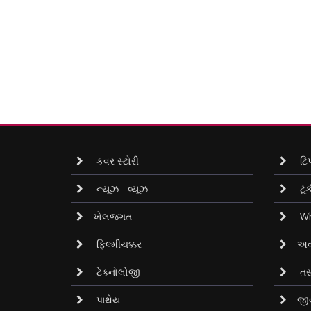
કવર સ્ટોરી
ટિપ
ન્યૂઝ - વ્યૂઝ
ટૂંક
ખેલજગત
Wh
ફિલ્મીચક્કર
અવ
ટેક્નોલોજી
તસ
પાથેય
જી