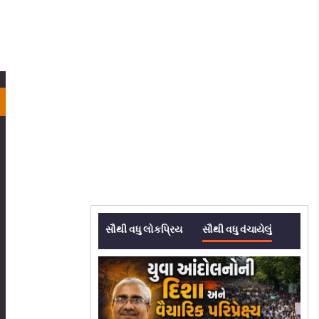
સૌથી વધુ લોકપ્રિય
સૌથી વધુ વંચાયેલું