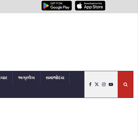
િચાર
અગ્રલેખ
સમાજોદય