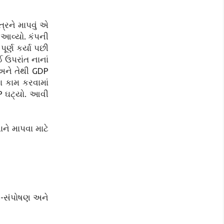
્રને માપવું એ
ં આવ્યો. કંપની
ર્ણ કર્યા પછી
 ઉપરાંત નાનાં
 અને તેથી GDP
ા કામ કરવામાં
DP ઘટ્યો. આવી
ાને માપવા માટે
ષણ-સંપોષણ અને