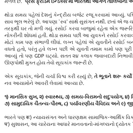
મળેલ છે.
`પ્રેસ ફ્રીડમ ઇન્ડેક્સ'માં ભારતથી આગળ તાલિબાની અ
થોડા સમય પહેલાં દેશનું કેન્દ્રીય બજેટ રજૂ કરવામાં આવ્યું.
સાવ ભૂલ ભરેલું છે. આપણા `સ્વ' સાથે સુસંગત નથી. છતાં એ જ ચા
તરફથી ઘર તો મળી ગયું. રસોઈ કરવા બાજુમાં રહેતા એક જરૂરિ
નોકરીની શોધમાં હતી. થોડા સમય પછી આ યુવકને રસોઈ કરવાવાળ
મોટાં કામ પણ સંભાળી લીધાં. લગ્ન પહેલાં એ યુવતીને રસોઈ બન
વધતો હતો, પરંતુ હવે લગ્ન પછી એ યુવતી તમામ કામો પણ પૂર
આવ્યું તો પણ GDP ઘટ્યો. સતત ૨૪ કલાક જવાબદારી નિભાવી છત
ઊણપોથી મુક્ત હોય તેવો સૂચકાંક જરૂરી છે.
એક સૂચકાંક, જેની ચર્ચા વિશ્વ કરી રહ્યું છે,
તે ભૂતાને શરૂ કર
નવ આયામોને આવરી લેવામાં આવ્યા છે.
૧) માનસિક સુખ, ૨) સ્વાસ્થ્ય, ૩) સમય-વિરામનો સદુપયોગ, ૪) શિક
૭) સામુદાયિક ચૈતન્ય-પૌરુષ, ૮) પર્યાવરણીય વૈવિધ્ય અને ૯) જ
ભારતે પણ क) ન્યાયસંગત અને ધારણક્ષમ સામાજિક-આર્થિક વિકાસ, 
घ) સુશાસન, આ ચારેયના આધારે માનવતાનો-માંગલ્યનો દ્યોતક `સ