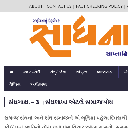
ABOUT
|
CONTACT US
|
FACT CHECKING POLICY
|
કવર સ્ટોરી
તંત્રી લેખ
સાંપ્રત
ભારતગાથા
સં
વૈવિધ્ય
અર્થતારણ
સંઘગાથા – 3 । સંઘશાખા એટલે સમાજબોધ
સમાજ સંઘનો અને સંઘ સમાજનો એ ભૂમિકા પહેલા દિવસથી છે.
કોઈ પણ જાતિનો હોય છતાં પણ વિચાર આખા ગામનો, સમગ્ર 