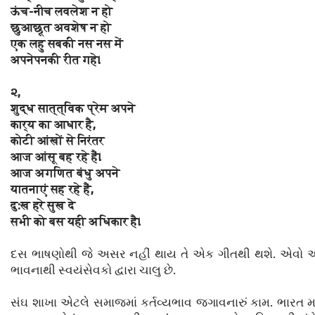
ऊंच-नीच लवलेश न हो
छुआछूत अवशेष न हो
एक लहु सबकी नस नस में
अपनेपनकी रीत गहे।
૨,
शुद्ध सात्त्विक प्रेम अपने
कार्य का आधार है,
कोटी आंखों से निरंतर
आज आंसू बह रहे हैं।
आज अगणित बंधु अपने
यातनाएं सह रहे हैं,
दु:ख हरे सुख दे
सभी को बस यही अधिकार है।
દસ ભાષણોથી જે અસર નહીં થાય તે એક ગીતથી થશે. એવો અન
ભાવનાથી સ્વયંસેવકો દ્વારા ચાલુ છે.
સંઘ શાખા એટલે સમાજમાં કર્તવ્યભાવ જગાવનારું કામ. ભારત મા