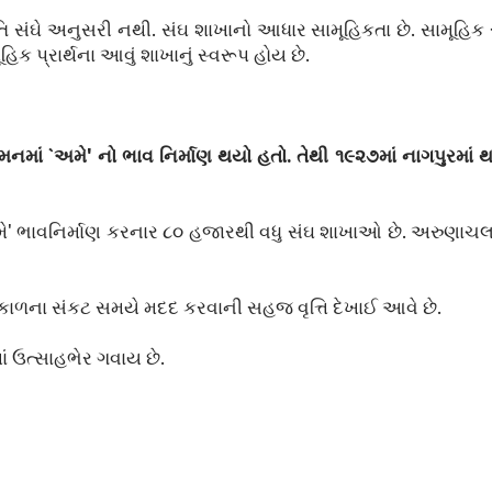
ધતિ સંઘે અનુસરી નથી. સંઘ શાખાનો આધાર સામૂહિકતા છે. સામૂહિક
ક પ્રાર્થના આવું શાખાનું સ્વરૂપ હોય છે.
નમાં `અમે' નો ભાવ નિર્માણ થયો હતો. તેથી ૧૯૨૭માં નાગપુરમાં થ
મે' ભાવનિર્માણ કરનાર ૮૦ હજારથી વધુ સંઘ શાખાઓ છે. અરુણાચ
દુકાળના સંકટ સમયે મદદ કરવાની સહજ વૃત્તિ દેખાઈ આવે છે.
ાં ઉત્સાહભેર ગવાય છે.