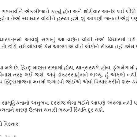
ઠું ભભરાવીને એકબીજાને કહ્યું હોત અને થોડીવાર આનંદ લઈ લીધો
નહોતા તેઓ સમાચાર વાંચીને હસ્યા હશે. શું આપણી જનતા! એવું પણ
 સમાચારપત્રમાં આવેલું સભાનું આ વર્ણન વાંચી તેઓ વિચારમાં પ
છોડો, તમે લોકોએ કેમ આગળ આવીને લોકોને રોક્યા નહીં એમ પૂછ્યું
ે છે. હિન્દુ માણસ સભામાં હોય, યાત્રાસ્થળે હોય, કુંભમેળામાં 
 તરફ લઈ જશે. એવું ડોક્ટરસાહેબને લાગ્યું. હું એકલો નથ
ાવ હિંદુસમાજના મનમાં જગાડવો જોઈએ એવો વિચાર કરીને શરૂ કરેલ
ે સામૂહિકતાનો અનુભવ. દરરોજ ભેગા થઈને આપણે એકલા નથી 
તાને કારણે ઉત્પન્ન થનારી ભયની સ્થિતિ દૂર થશે.
 વિસ્તાર.