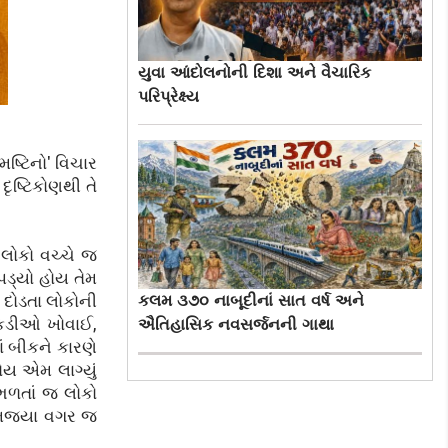
યુવા આંદોલનોની દિશા અને વૈચારિક
પરિપ્રેક્ષ્ય
ષ્ટિનો' વિચાર
ૃષ્ટિકોણથી તે
 લોકો વચ્ચે જ
પડ્યો હોય તેમ
કલમ ૩૭૦ નાબૂદીનાં સાત વર્ષ અને
 દોડતા લોકોની
ાકડીઓ ખોવાઈ,
ઐતિહાસિક નવસર્જનની ગાથા
ં બીકને કારણે
ોય એમ લાગ્યું
ભળતાં જ લોકો
સમજ્યા વગર જ