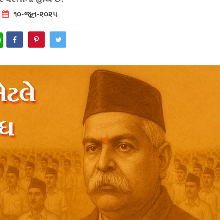
૧૦-જૂન-૨૦૨૫
WhatsApp