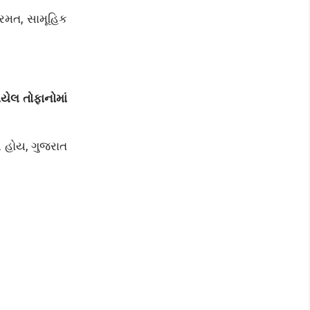
 રમત, સામૂહિક
યેલ તોફાનોમાં
લ હોય, ગુજરાત