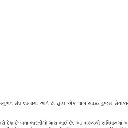
ુભવ સંઘ શાખામાં આવે છે. હાલ એક લાખ સાઇઠ હજાર સેવાકાર્
રો દેશ છે બધા ભારતીયો મારા ભાઈ છે. આ વાક્યથી સંવિધાનમાં આપ