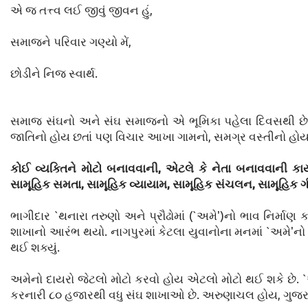
એ જ તત્ત્વ લઈ જીવું જીવન હું,
સમાજને પરિવાર ગણ્યો મેં,
છોડીને નિજ સ્વાર્થ.
સમાજ સંઘનો અને સંઘ સમાજનો એ ભૂમિકા પહેલા દિવસથી છે. 
જાતિનો હોય છતાં પણ વિચાર આખા ગામનો, સમગ્ર વસ્તીનો હોય 
કોઈ વ્યક્તિને મોટો બનાવવાની, એટલે કે નેતા બનાવવાની કાર
સામૂહિક સમતા, સામૂહિક વ્યાયામ, સામૂહિક સંચલન, સામૂહિક ગીત,
ભાગીદાર `થનારા તરુણો અને પ્રૌઢોમાં (`અમે')નો ભાવ નિર્માણ 
શાખાનો આરંભ થયો. નાગપુરમાં કેટલા યુવાનોના મનમાં `અમે'નો ભ
થઈ શક્યું.
અમેનો દાયરો જેટલો મોટો કરવો હોય એટલો મોટો થઈ શકે છે. `
કરનારી ૮૦ હજારથી વધુ સંઘ શાખાઓ છે. અરુણાચલ હોય, ગુજરાત 