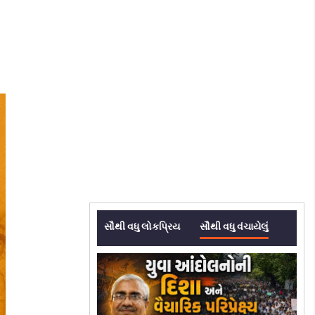
સૌથી વધુ લોકપ્રિય
સૌથી વધુ વંચાયેલું