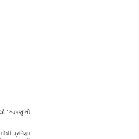
યો `આપણું'ની
ેલી પ્રતિજ્ઞા