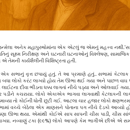
જન્મેલા અનેક મહાપુરુષોમાંના એક એટલું જ એમનું મહત્ત્વ નથી.'સમ
ું સૂક્ષ્મ નિરીક્ષણ અને ઘટનારી ઘટનાઓનું વિશ્લેષણ, સામાજિક દ
 એ તેમની કાર્યશૈલીની વિશિષ્ટ્રતા હતી.
ક સભાનું વૃત્ત છપાયું હતું. તે આ પ્રમાણે હતું.. સભામાં કેટલાક
ના બધા લોકો કરંટ લાગ્યો હોય તેમ ઊભા થઈ ગયા અને પાછળ વાઘ 
ન લાઈટના દીવા ભીડના ધક્કા લાગતાં નીચે પડ્યા અને ઓલવાઈ ગયા.
 પર પડીને કચરાયા. લોકો એકાએક ભાગવા લાગવાથી કેટલાકની લ
ુમાવ્યા તો કોઈની ધોતી છૂટી ગઈ. આટલા ચાર હજાર લોકો ક્ષણભરમા
ભામાં વચ્ચે બેઠેલા એક માણસને પોતાના પગ નીચે દેડકો આવ્યો હ
 જણા ઊભા થયા. એમાંથી કોઈએ સાપ સાપની ચીસ પાડી, ચીસ સાં
 લાગ્યા. નવ્વાણું ટકા (૯૯%) લોકો આપણે કેમ ભાગીએ છીએ એ 