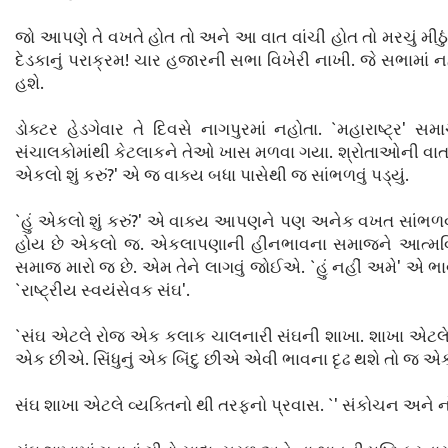
જો આપણે તે વખતે હોત તો અને આ વાત વાંચી હોત તો મરચું મી
દેડકાનું પરાક્રમ! ચાર હજારની સભા વિખેરી નાખી. જે સભામાં 
હશે.
ડોક્ટર હેડગેવાર તે દિવસે નાગપુરમાં નહોતા. `મહારાષ્ટ્ર'
સંચાલકોમાંથી કેટલાકને તેઓ ખાસ મળવા ગયા. શ્રોતાઓની વાત તો 
એકલો શું કરું?' એ જ વાક્ય બધા પાસેથી જ સાંભળવું પડ્યું.
`હું એકલો શું કરું?' એ વાક્ય આપણને પણ અનેક વખત સાંભળવા મળ
હોય છે એકલો જ. એકલાપણાની હીનભાવના સમાજને આત્મવિનાશ
સમાજ મારો જ છે. એમ તેને લાગવું જોઈએ. `હું નહીં અમે' એ ભ
`રાષ્ટ્રીય સ્વયંસેવક સંઘ'.
`સંઘ એટલે રોજ એક કલાક ચાલનારી સંઘની શાખા. શાખા એટલ
એક છીએ. સિંધુનું એક બિંદુ છીએ એવી ભાવના દૃઢ થશે તો જ એકલ
સંઘ શાખા એટલે વ્યક્તિનો થી તરફનો પ્રવાસ. `' સંકોચન અને નો