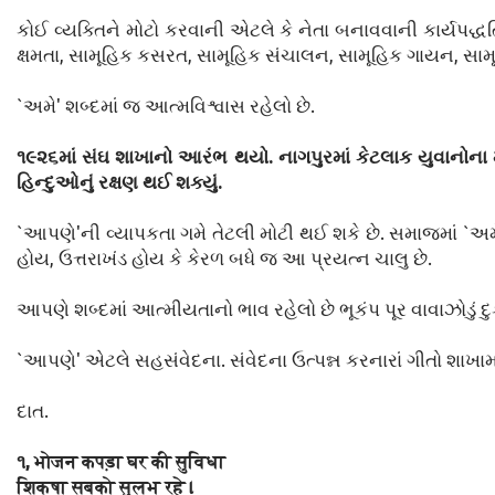
કોઈ વ્યક્તિને મોટો કરવાની એટલે કે નેતા બનાવવાની કાર્યપદ્
ક્ષમતા, સામૂહિક કસરત, સામૂહિક સંચાલન, સામૂહિક ગાયન, સામૂહિ
`અમે' શબ્દમાં જ આત્મવિશ્વાસ રહેલો છે.
૧૯૨૬માં સંઘ શાખાનો આરંભ થયો. નાગપુરમાં કેટલાક યુવાનોના મ
હિન્દુઓનું રક્ષણ થઈ શક્યું.
`આપણે'ની વ્યાપકતા ગમે તેટલી મોટી થઈ શકે છે. સમાજમાં `અ
હોય, ઉત્તરાખંડ હોય કે કેરળ બધે જ આ પ્રયત્ન ચાલુ છે.
આપણે શબ્દમાં આત્મીયતાનો ભાવ રહેલો છે ભૂકંપ પૂર વાવાઝોડું 
`આપણે' એટલે સહસંવેદના. સંવેદના ઉત્પન્ન કરનારાં ગીતો શાખામ
દાત.
૧, भोजन कपड़ा घर की सुविधा
शिक्षा सबको सुलभ रहे ।