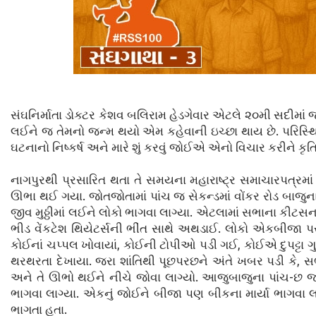
સંઘનિર્માતા ડોક્ટર કેશવ બલિરામ હેડગેવાર એટલે ૨૦મી સદીમાં 
લઈને જ તેમનો જન્મ થયો એમ કહેવાની ઇચ્છા થાય છે. પરિસ્થિતિન
ઘટનાનો નિષ્કર્ષ અને મારે શું કરવું જોઈએ એનો વિચાર કરીને કૃતિ
નાગપુરથી પ્રસારિત થતા તે સમયના મહારાષ્ટ્ર સમાચારપત્રમાં એ
ઊભા થઈ ગયા. જોતજોતામાં પાંચ જ સેકન્ડમાં વોંકર રોડ બાજુ
જીવ મુઠ્ઠીમાં લઈને લોકો ભાગવા લાગ્યા. એટલામાં સભાના કીટસ
ભીડ વેંકટેશ થિયેટર્સની ભીંત સાથે અથડાઈ. લોકો એકબીજા
કોઈનાં ચપ્પલ ખોવાયાં, કોઈની ટોપીઓ પડી ગઈ, કોઈએ દુપટ્ટા ગ
થરથરતા દેખાયા. જરા શાંતિથી પૂછપરછને અંતે ખબર પડી કે, સ
અને તે ઊભો થઈને નીચે જોવા લાગ્યો. આજુબાજુના પાંચ-છ
ભાગવા લાગ્યા. એકનું જોઈને બીજા પણ બીકના માર્યા ભાગવા
ભાગતા હતા.