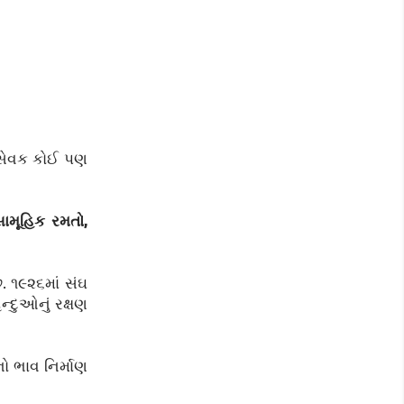
ંસેવક કોઈ પણ
સામૂહિક રમતો,
. ૧૯૨૬માં સંઘ
્દુઓનું રક્ષણ
ો ભાવ નિર્માણ