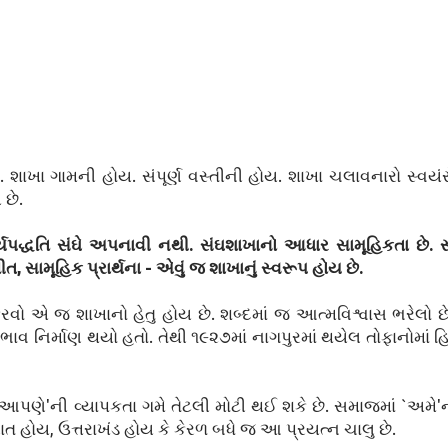
શાખા ગામની હોય. સંપૂર્ણ વસ્તીની હોય. શાખા ચલાવનારો સ્વય
છે.
્યપદ્ધતિ સંઘે અપનાવી નથી. સંઘશાખાનો આધાર સામૂહિકતા છે. 
 સામૂહિક પ્રાર્થના - એવું જ શાખાનું સ્વરૂપ હોય છે.
કરવો એ જ શાખાનો હેતુ હોય છે. શબ્દમાં જ આત્મવિશ્વાસ ભરેલો છે
ાવ નિર્માણ થયો હતો. તેથી ૧૯૨૭માં નાગપુરમાં થયેલ તોફાનોમાં હિન
આપણે'ની વ્યાપકતા ગમે તેટલી મોટી થઈ શકે છે. સમાજમાં `અમે'ન
હોય, ઉત્તરાખંડ હોય કે કેરળ બધે જ આ પ્રયત્ન ચાલુ છે.