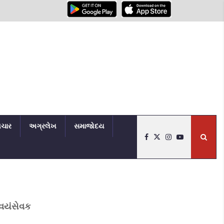
િચાર
અગ્રલેખ
સમાજોદય
્વયંસેવક