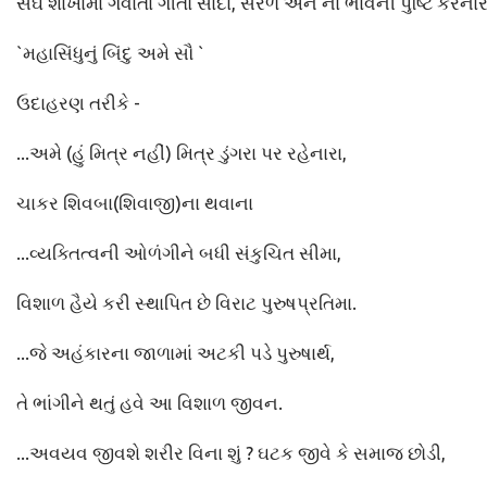
સંઘ શાખામાં ગવાતાં ગીતો સાદા, સરળ અને ના ભાવની પુષ્ટિ કરનારા
`મહાસિંધુનું બિંદુ અમે સૌ `
ઉદાહરણ તરીકે -
...અમે (હું મિત્ર નહીં) મિત્ર ડુંગરા પર રહેનારા,
ચાકર શિવબા(શિવાજી)ના થવાના
...વ્યક્તિત્વની ઓળંગીને બધી સંકુચિત સીમા,
વિશાળ હૈયે કરી સ્થાપિત છે વિરાટ પુરુષપ્રતિમા.
...જે અહંકારના જાળામાં અટકી પડે પુરુષાર્થ,
તે ભાંગીને થતું હવે આ વિશાળ જીવન.
...અવયવ જીવશે શરીર વિના શું ? ઘટક જીવે કે સમાજ છોડી,