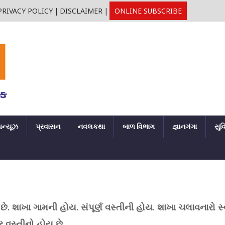
PRIVACY POLICY
|
DISCLAIMER
|
ONLINE SUBSCRIBE
ઘન્યૂઝ
પ્રવાસન
નવલકથા
બાળ વિભાગ
જ્ઞાનગંગા
સુવ
 શાખા ગામની હોય. સંપૂર્ણ વસ્તીની હોય. શાખા ચલાવનારો સ
વસ્તીનો હોય છે.