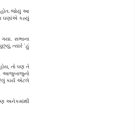
 હોત. જોયું આ
 ઘણાંએ કહ્યું
ડી ગયા. સભાના
, ત્યારે `હું
હોય, તો પણ તે
ી, આજુબાજુનો
ું કાર્ય એટલે
પણ અનેકમાંથી