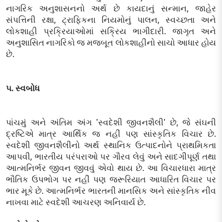
નાગરિક અનુશાસનનો અર્થ છે કાયદાનું સન્માન, જાહેર
સંપત્તિની રક્ષા, ટ્રાફિકના નિયમોનું પાલન, સ્વચ્છતા અને
લોકશાહી પ્રક્રિયાઓમાં સક્રિય ભાગીદારી. જાગૃત અને
અનુશાસિત નાગરિકો જ મજબૂત લોકશાહીનો સાચો આધાર હોય
છે.
૫. સ્વબોધ
પાંચમું અને અંતિમ અંગ 'સ્વદેશી જીવનશૈલી' છે, જે સંઘની
દ્રષ્ટિએ માત્ર આર્થિક જ નહીં પણ સાંસ્કૃતિક વિચાર છે.
સ્વદેશી જીવનશૈલીનો અર્થ સ્થાનિક ઉત્પાદનોને પ્રાથમિકતા
આપવી, ભારતીય પરંપરાઓ પર ગૌરવ લેવું અને સાદગીપૂર્ણ તથા
આત્મનિર્ભર જીવન જીવવું એવો થાય છે. આ વિચારધારા માત્ર
ભૌતિક ઉપભોગ પર નહીં પણ જરૂરિયાત આધારિત વિચાર પર
ભાર મૂકે છે. આત્મનિર્ભર ભારતની માનસિક અને સાંસ્કૃતિક નીવ
નાખવા માટે સ્વદેશી આચરણ અનિવાર્ય છે.