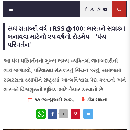
સંઘ શતાબ્દી વર્ષ । RSS @100: ભારતને સશક્ત
બનાવવા માટેનો ૨૫ વર્ષનો રોડમેપ – 'પંચ
પરિવર્તન'
આ પંચ પરિવર્તનનો મુખ્ય લક્ષ્ય વ્યક્તિમાં જવાબદારીનો
ભાવ જગાડવો, પરિવારમાં સંસ્કારનું સિંચન કરવું, સમાજમાં
સમરસતા સ્થાપીને રાષ્ટ્રમાં આત્મવિશ્વાસ પેદા કરવાનો અને
ભારતને વિશ્વગુરુની ભૂમિકા માટે તૈયાર કરવાનો છે.
૧૭-જાન્યુઆરી-૨૦૨૬
ટીમ સાધના
WhatsApp
1