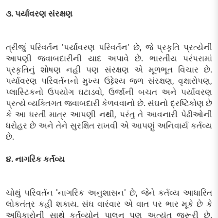
૩. પર્યાવરણ સંરક્ષણ
ત્રીજું પરિવર્તન 'પર્યાવરણ પરિવર્તન' છે, જે પ્રકૃતિ પ્રત્યેની
આપણી જવાબદારીની યાદ અપાવે છે. ભારતીય પરંપરામાં
પ્રકૃતિનું શોષણ નહીં પણ સંરક્ષણ એ મૂળભૂત વિચાર છે.
પર્યાવરણ પરિવર્તનનો મુખ્ય ઉદ્દેશ્ય જળ સંરક્ષણ, વૃક્ષારોપણ,
પ્લાસ્ટિકનો ઉપયોગ ઘટાડવો, ઉર્જાની બચત અને પર્યાવરણ
પ્રત્યે વ્યક્તિગત જવાબદારી કેળવવાનો છે. સંઘનો દ્રષ્ટિકોણ છે
કે આ ધરતી માત્ર આપણી નથી, પરંતુ તે આવનારી પેઢીઓની
ધરોહર છે અને તેને સુરક્ષિત રાખવી એ આપણું અનિવાર્ય કર્તવ્ય
છે.
૪. નાગરિક કર્તવ્ય
ચોથું પરિવર્તન 'નાગરિક અનુશાસન' છે, જેને કર્તવ્ય આધારિત
લોકતંત્ર કહી શકાય. સંઘ વારંવાર એ વાત પર ભાર મૂકે છે કે
અધિકારોની સાથે કર્તવ્યોનું પાલન પણ અત્યંત જરૂરી છે.