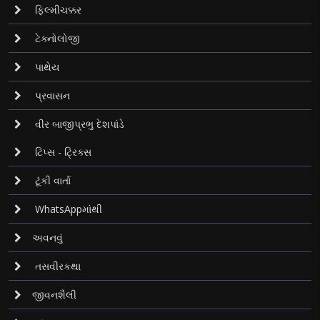
ફિલ્મીચક્કર
ટેક્નોલોજી
પાથેય
પ્રવાસન
વીર બાજીપ્રભુ દેશપાંડે
ટિપ્સ - ટ્રિક્સ
ટૂંકી વાર્તા
WhatsAppમાંથી
અવનવું
તસવીરકથા
જીવનશૈલી