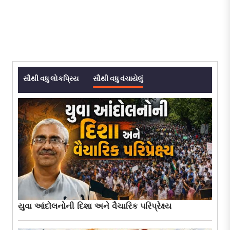
સૌથી વધુ લોકપ્રિય
સૌથી વધુ વંચાયેલું
યુવા આંદોલનોની દિશા અને વૈચારિક પરિપ્રેક્ષ્ય