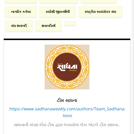
નાગરિક કર્તવ્ય
સ્વદેશી જીવનશૈલી
રાષ્ટ્રીય સ્વયંસેવક સંઘ
સંઘ શતાબ્દી
શતાબ્દીવર્ષ
ટીમ સાધના
https://www.sadhanaweekly.com/authors/Team_Sadhana.
html
સાધનાની સંપાદકીય ટીમ દ્વારા લખાયેલા લેખ એટલે ટીમ સાધના...