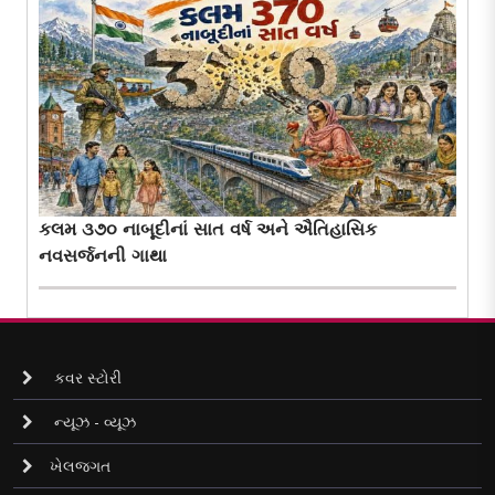
કલમ ૩૭૦ નાબૂદીનાં સાત વર્ષ અને ઐતિહાસિક
નવસર્જનની ગાથા
કવર સ્ટોરી
ન્યૂઝ - વ્યૂઝ
ખેલજગત