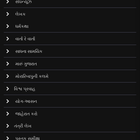
સંઘન્યૂઝ
લેખક
ધર્મકથા
વાર્તા રે વાર્તા
સાધના સામયિક
મારું ગુજરાત
મોરારિબાપુની કલમે
વિશ્વ પ્રવાહ
યોગ-આસન
જાહેરાત કરો
તંત્રી લેખ
પુસ્તક સમીક્ષા