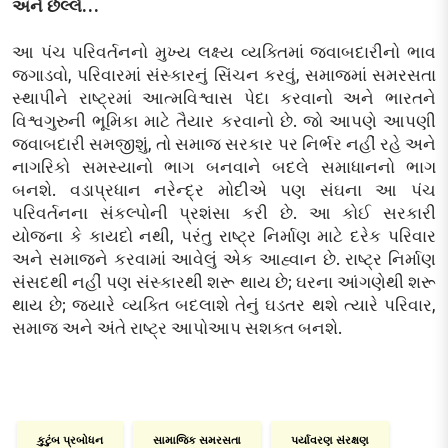
અને છેલ્લે…
આ પંચ પરિવર્તનનો મુખ્ય લક્ષ્ય વ્યક્તિમાં જવાબદારીનો ભાવ
જગાડવો, પરિવારમાં સંસ્કારનું સિંચન કરવું, સમાજમાં સમરસતા
સ્થાપીને રાષ્ટ્રમાં આત્મવિશ્વાસ પેદા કરવાનો અને ભારતને
વિશ્વગુરુની ભૂમિકા માટે તૈયાર કરવાનો છે. જો આપણે આપણી
જવાબદારી સમજીશું, તો સમાજ સરકાર પર નિર્ભર નહીં રહે અને
નાગરિકો સમસ્યાનો ભાગ બનવાને બદલે સમાધાનનો ભાગ
બનશે. વડાપ્રધાન નરેન્દ્ર મોદીએ પણ સંઘના આ પંચ
પરિવર્તનના સંકલ્પોની પ્રશંસા કરી છે. આ કોઈ સરકારી
યોજના કે કાયદો નથી, પરંતુ રાષ્ટ્ર નિર્માણ માટે દરેક પરિવાર
અને સમાજને કરવામાં આવેલું એક આહ્વાન છે. રાષ્ટ્ર નિર્માણ
સંસદથી નહીં પણ સંસ્કારથી શરૂ થાય છે; ઘરના આંગણેથી શરૂ
થાય છે; જ્યારે વ્યક્તિ બદલાશે તેનું ઘડતર થશે ત્યારે પરિવાર,
સમાજ અને અંતે રાષ્ટ્ર આપોઆપ સશક્ત બનશે.
કુટુંબ પ્રબોધન
સામાજિક સમરસતા
પર્યાવરણ સંરક્ષણ