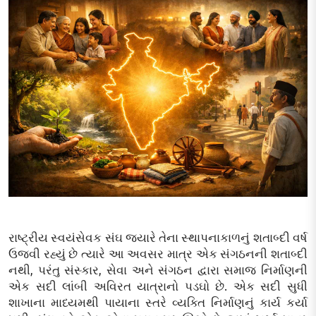
રાષ્ટ્રીય સ્વયંસેવક સંઘ જ્યારે તેના સ્થાપનાકાળનું શતાબ્દી વર્ષ
ઉજવી રહ્યું છે ત્યારે આ અવસર માત્ર એક સંગઠનની શતાબ્દી
નથી, પરંતુ સંસ્કાર, સેવા અને સંગઠન દ્વારા સમાજ નિર્માણની
એક સદી લાંબી અવિરત યાત્રાનો પડઘો છે. એક સદી સુધી
શાખાના માધ્યમથી પાયાના સ્તરે વ્યક્તિ નિર્માણનું કાર્ય કર્યા