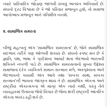
ત્યારે પારિવારિક જોડાણ જાળવી રાખવું અત્યંત અનિવાર્ય છે.
સંઘનો દ્રઢ વિશ્વાસ છે કે જો પરિવાર મજબૂત હશે, તો સમાજ
આપોઆપ મજબૂત અને ગતિશીલ બનશે.
૨. સામાજિક સમરતા
બીજું મહત્વનું અંગ 'સામાજિક સમરસતા' છે, જેને સામાજિક
સદભાવ તરીકે પણ ઓળખી શકાય છે. સંઘનો સ્પષ્ટ મત છે કે
જ્ઞાતિ, પંથ, ભાષા કે પ્રદેશના આધારે થતા ભેદભાવો ભારતની
શક્તિને નબળી પાડે છે. સામાજિક સમરસતાનો મુખ્ય ઉદ્દેશ્ય
સમાજના દરેક વ્યક્તિને સમાન સન્માન મળે, અસ્પૃશ્યતા અને
ભેદભાવનો કાયમી અંત આવે તથા 'સબકા સાથ, સબકા
સન્માન'ની ભાવના જાગ્રત થાય તે છે. સામાજિક એકતા અને
રાષ્ટ્રીય એકાત્મકતા એ માત્ર એક નારો નથી, પરંતુ તેને
વ્યવહારમાં ઉતારવા જેવો વિચાર છે જેના થકી રાષ્ટ્રની આંતરિક
એકતા અખંડ રહી શકે છે.