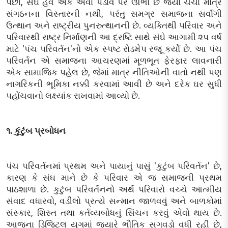
પછી, સંઘ હવે એક એવા પડાવ પર ઊભો છે જ્યાં ચર્ચા માત્ર
સંગઠનના વિસ્તારની નથી, પરંતુ સમગ્ર સમાજના સર્વાંગી
ઉત્થાન અને રાષ્ટ્રીય પુનરુત્થાનની છે. વ્યક્તિથી પરિવાર અને
પરિવારથી રાષ્ટ્ર નિર્માણની આ દ્રષ્ટિ સાથે સંઘે આગામી ૨૫ વર્ષ
માટે 'પંચ પરિવર્તન'નો એક સ્પષ્ટ રોડમેપ રજૂ કર્યો છે. આ પંચ
પરિવર્તન એ સમાજના આચરણમાં મૂળભૂત ફેરફાર લાવનારી
એક સામાજિક પહેલ છે, જેમાં માત્ર નીતિઓની વાતો નથી પણ
નાગરિકની ભૂમિકા નક્કી કરવામાં આવી છે અને દરેક ઘર સુધી
પહોંચવાનો લક્ષ્યાંક રાખવામાં આવ્યો છે.
૧. કુંટુંબ પ્રબોધન
પંચ પરિવર્તનમાં પ્રથમ અને પાયાનું પાસું 'કુટુંબ પરિવર્તન' છે,
કારણ કે સંઘ માને છે કે પરિવાર એ જ સમાજની પ્રથમ
પાઠશાળા છે. કુટુંબ પરિવર્તનનો અર્થ પરિવારો વચ્ચે આત્મીય
સંવાદ વધારવો, વડીલો પ્રત્યે સન્માન જાળવવું અને બાળકોમાં
સંસ્કાર, શિસ્ત તથા કર્તવ્યબોધનું સિંચન કરવું એવો થાય છે.
આજના ડિજિટલ યુગમાં જ્યારે ભૌતિક સગવડો વધી રહી છે,