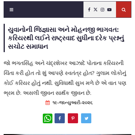
યુવાનોની જિજ્ઞાસા અને મોહનજી ભાગવત:
કરિયરથી લઈને રાષ્ટ્રવાદ સુધીના દરેક પ્રશ્નનું
સચોટ સમાધાન
જો ભગતસિંહ અને ચંદ્રશેખર આઝાદે પોતાના કરિયરની
ચિંતા કરી હોત તો શું આપણે સ્વતંત્ર હોત? ગુલામ લોકોનું
કોઈ કરિયર હોતું નથી. સુવિધાથી સુખ મળે છે એ વાત પણ
ભ્રમ છે. અસલી જીવન સાર્થક જીવન છે.
૧૯-જાન્યુઆરી-૨૦૨૬
WhatsApp