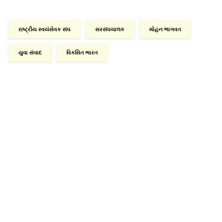
રાષ્ટ્રીય સ્વયંસેવક સંઘ
સરસંઘચાલક
મોહન ભાગવત
યુવા સંવાદ
વિકસિત ભારત