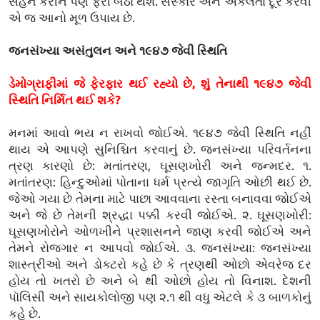
સહન કરીને પણ ફરી બેઠો થશે. સંસ્કાર અને એકલતા દૂર કરવી
એ જ આનો મૂળ ઉપાય છે.
જનસંખ્યા અસંતુલન અને ૧૯૪૭ જેવી સ્થિતિ
ડેમોગ્રાફીમાં જે ફેરફાર થઈ રહ્યો છે, શું તેનાથી ૧૯૪૭ જેવી
સ્થિતિ નિર્મિત થઈ શકે?
મનમાં આવો ભય ન રાખવો જોઈએ. ૧૯૪૭ જેવી સ્થિતિ નહીં
થાય એ આપણે સુનિશ્ચિત કરવાનું છે. જનસંખ્યા પરિવર્તનના
ત્રણ કારણો છે: મતાંતરણ, ઘૂસણખોરી અને જન્મદર. ૧.
મતાંતરણ: હિન્દુઓમાં પોતાના ધર્મ પ્રત્યે જાગૃતિ ઓછી થઈ છે.
જેઓ ગયા છે તેમના માટે પાછા આવવાના રસ્તા બનાવવા જોઈએ
અને જે છે તેમની શ્રદ્ધા પક્કી કરવી જોઈએ. ૨. ઘૂસણખોરી:
ઘૂસણખોરોને ઓળખીને પ્રશાસનને જાણ કરવી જોઈએ અને
તેમને રોજગાર ન આપવો જોઈએ. ૩. જનસંખ્યા: જનસંખ્યા
શાસ્ત્રીઓ અને ડોક્ટરો કહે છે કે ત્રણથી ઓછો એવરેજ દર
હોય તો ખતરો છે અને બે થી ઓછો હોય તો વિનાશ. દેશની
પૉલિસી અને સાયકોલોજી પણ ૨.૧ થી વધુ એટલે કે ૩ બાળકોનું
કહે છે.