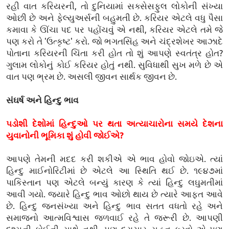
રહી વાત કરિયરની, તો દુનિયામાં સક્સેસફુલ લોકોની સંખ્યા
ઓછી છે અને ફેલ્યુઅર્સની બહુમતી છે. કરિયર એટલે વધુ પૈસા
કમાવા કે ઊંચા પદ પર પહોંચવું એ નથી, કરિયર એટલે તમે જે
પણ કરો તે 'ઉત્કૃષ્ટ' કરો. જો ભગતસિંહ અને ચંદ્રશેખર આઝાદે
પોતાના કરિયરની ચિંતા કરી હોત તો શું આપણે સ્વતંત્ર હોત?
ગુલામ લોકોનું કોઈ કરિયર હોતું નથી. સુવિધાથી સુખ મળે છે એ
વાત પણ ભ્રમ છે. અસલી જીવન સાર્થક જીવન છે.
સંઘર્ષ અને હિન્દુ ભાવ
પડોશી દેશોમાં હિન્દુઓ પર થતા અત્યાચારોના સમયે દેશના
યુવાનોની ભૂમિકા શું હોવી જોઈએ?
આપણે તેમની મદદ કરી શકીએ એ ભાવ હોવો જોઇએ. ત્યાં
હિન્દુ માઈનોરિટીમાં છે એટલે આ સ્થિતિ થઈ છે. ૧૯૪૭માં
પાકિસ્તાન પણ એટલે બન્યું કારણ કે ત્યાં હિન્દુ લઘુમતીમાં
આવી ગયો. જ્યારે હિન્દુ ભાવ ઓછો થાય છે ત્યારે આફત આવે
છે. હિન્દુ જનસંખ્યા અને હિન્દુ ભાવ સતત વધતો રહે અને
સમાજનો આત્મવિશ્વાસ જળવાઈ રહે તે જરૂરી છે. આપણી