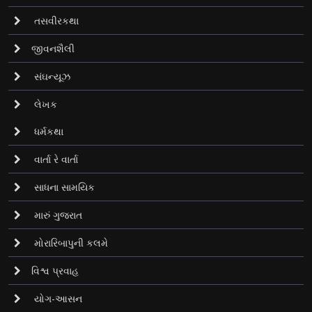
તસવીરકથા
જીવનશૈલી
સંઘન્યૂઝ
લેખક
ધર્મકથા
વાર્તા રે વાર્તા
સાધના સામયિક
મારું ગુજરાત
મોરારિબાપુની કલમે
વિશ્વ પ્રવાહ
યોગ-આસન