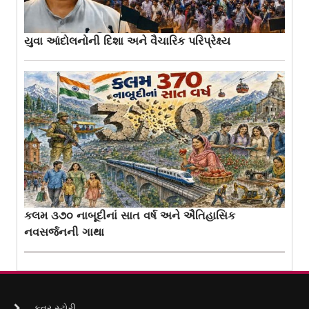
યુવા આંદોલનોની દિશા અને વૈચારિક પરિપ્રેક્ષ્ય
કલમ ૩૭૦ નાબૂદીનાં સાત વર્ષ અને ઐતિહાસિક
નવસર્જનની ગાથા
કવર સ્ટોરી