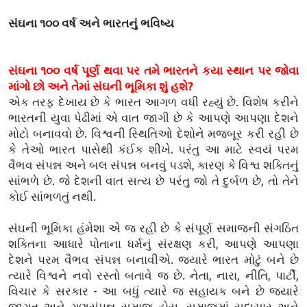
સંઘના ૧૦૦ વર્ષ અને ભારતનું ભવિષ્ય
સંઘના ૧૦૦ વર્ષ પૂર્ણ થવા પર તમે ભારતને કયા સ્થાન પર જોવા
માંગો છો અને તેમાં સંઘની ભૂમિકા શું હશે?
એક તરફ દેખાય છે કે ભારત આગળ વધી રહ્યું છે. વિશેષ કરીને
ભારતની યુવા પેઢીમાં એ વાત જાગી છે કે આપણે આપણા દેશને
મોટો બનાવવો છે. વિશ્વની સ્થિતિઓ દેશોને મજબૂર કરી રહી છે
કે તેઓ ભારત પાસેથી કંઈક શીખે. પરંતુ આ માટે સ્વયં પરમ
વૈભવ સંપન્ન અને બલ સંપન્ન બનવું પડશે, કારણ કે વિશ્વ શક્તિનું
સાંભળે છે. જે દેશની વાત સત્ય છે પરંતુ જો તે દુર્બળ છે, તો તેને
કોઈ સાંભળતું નથી.
સંઘની ભૂમિકા હંમેશા એ જ રહી છે કે સંપૂર્ણ સમાજની સંગઠિત
શક્તિના આધારે પોતાના ધર્મનું સંરક્ષણ કરી, આપણે આપણા
દેશને પરમ વૈભવ સંપન્ન બનાવીએ. જ્યારે ભારત મોટું બને છે
ત્યારે વિશ્વને નવો રસ્તો બતાવે જ છે. નેતા, નારા, નીતિ, પાર્ટી,
વિચાર કે સરકાર - આ બધું ત્યારે જ સહાયક બને છે જ્યારે
જાગૃત અને ગુણસંપન્ન સમાજ હોય. સમાજમાં સદાચાર અને