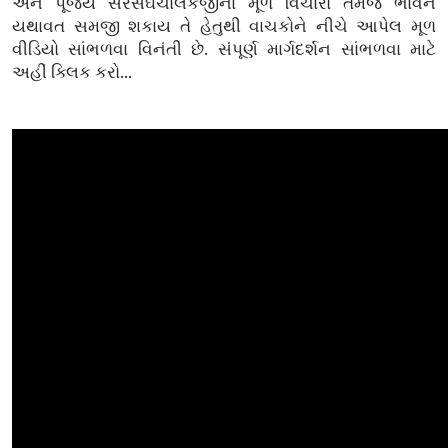
અને પૂજ્ય સરસંઘચાલકજીના મૂળ વિચારો તેમજ ભાવને
યથાવત સમજી શકાય તે હેતુથી વાચકોને નીચે આપેલ મૂળ
વીડિયો સાંભળવા વિનંતી છે. સંપૂર્ણ માર્ગદર્શન સાંભળવા માટે
અહીં ક્લિક કરો...