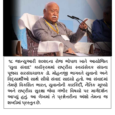
૧૮ જાન્યુઆરી ૨૦૨૬ના રોજ ભોપાલ ખાતે આયોજિત
'યુવા સંવાદ' કાર્યક્રમમાં રાષ્ટ્રીય સ્વયંસેવક સંઘના
પૂજ્ય સરસંઘચાલક ડૉ. મોહનજી ભાગવતે યુવાનો અને
વિદ્યાર્થીઓ સાથે સીધો સંવાદ સાધ્યો હતો. આ સંવાદમાં
તેમણે વિકસિત ભારત, યુવાનોની કારકિર્દી, નૈતિક મૂલ્યો
અને રાષ્ટ્રીય સુરક્ષા જેવા ગંભીર વિષયો પર માર્ગદર્શન
આપ્યું હતું. આ લેખમાં તે પ્રશ્નોત્તરીના અંશો તેમના જ
શબ્દોમાં પ્રસ્તુત છે.