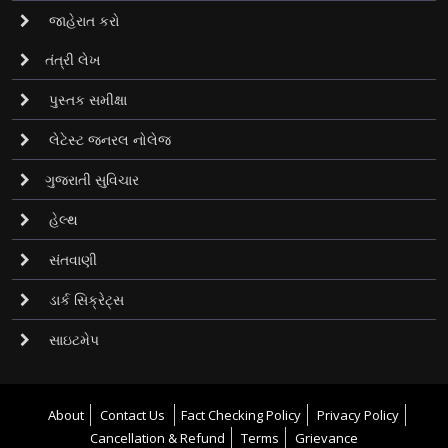
જાહેરાત કરો
તંત્રી લેખ
પુસ્તક સમીક્ષા
લેટેસ્ટ જનરલ નોલેજ
ગુજરાતી સુવિચાર
હેલ્થ
સંતવાણી
ડાર્ક સિક્રેટ્‌સ
સાઇટમેપ
About
Contact Us
Fact Checking Policy
Privacy Policy
Cancellation & Refund
Terms
Grievance