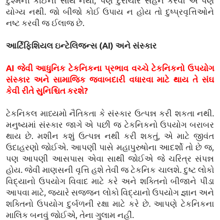
દુશ્મની કોઈની સાથે નથી, પણ દુરાચાર સહન કરવો એ પણ
યોગ્ય નથી. જો બીજો કોઈ ઉપાય ન હોય તો દુષ્પ્રવૃત્તિઓને
નષ્ટ કરવી જ ઈલાજ છે.
આર્ટિફિશિયલ ઇન્ટેલિજન્સ (AI) અને સંસ્કાર
AI જેવી આધુનિક ટેકનિકના પ્રભાવ વચ્ચે ટેકનિકનો ઉપયોગ
સંસ્કાર અને સામાજિક જવાબદારી વધારવા માટે થાય તે સંઘ
કેવી રીતે સુનિશ્ચિત કરશે?
ટેકનિકલ માધ્યમો નૈતિકતા કે સંસ્કાર ઉત્પન્ન કરી શકતા નથી.
મનુષ્યમાં સંસ્કાર જાગે એ પછી જ ટેકનિકનો ઉપયોગ બરાબર
થાય છે. મશીન કશું ઉત્પન્ન નથી કરી શકતું, એ માટે જીવંત
ઉદાહરણો જોઈએ. આપણી પાસે મહાપુરુષોના આદર્શો તો છે જ,
પણ આપણી આસપાસ એવા સાથી જોઈએ જે ચરિત્ર સંપન્ન
હોય. જેવી માણસની વૃત્તિ હશે તેવી જ ટેકનિક ચાલશે. દુષ્ટ લોકો
વિદ્યાનો ઉપયોગ વિવાદ માટે કરે અને શક્તિનો બીજાને પીડા
આપવા માટે, જ્યારે સજ્જન લોકો વિદ્યાનો ઉપયોગ જ્ઞાન અને
શક્તિનો ઉપયોગ દુર્બળની રક્ષા માટે કરે છે. આપણે ટેકનિકના
માલિક બનવું જોઈએ, તેના ગુલામ નહીં.