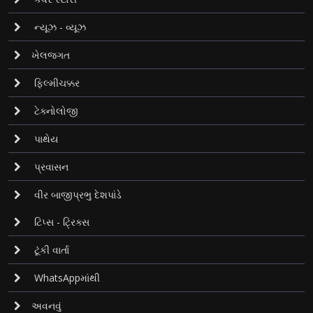
ન્યૂઝ - વ્યૂઝ
ખેલજગત
ફિલ્મીચક્કર
ટેક્નોલોજી
પાથેય
પ્રવાસન
વીર બાજીપ્રભુ દેશપાંડે
ટિપ્સ - ટ્રિક્સ
ટૂંકી વાર્તા
WhatsAppમાંથી
અવનવું