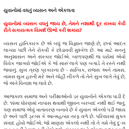
યુવાનોમાં વધતું વ્યસન અને એકલતા
યુવાનોમાં વ્યસન વધતું જાય છે, તેમને નશાથી દૂર રાખવા કેવી
રીતે સકારાત્મક વિમર્શ ઊભો કરી શકાય?
વ્યસન હાનિકારક છે એ બધું જ વિજ્ઞાન જાણે છે, છતાં આદત
લાગ્યા પછી તેને રોકવી કે છોડાવવી મુશ્કેલ છે. આ માટે મનનું
અનુશાસન અને સંસ્કાર જોઈએ. બાળપણથી જ ઘરોમાં એવો
વિવેક જાગવો જોઈએ કે જે સારું લાગે પણ બગાડે તે રસ્તે નથી
જવાનું. સુખ ત્રણ પ્રકારના છે - સાત્વિક, રાજસ અને તામસ.
તામસ સુખ હસ્તી મરે અને લોહી નીકળે તો તેને સુખ લાગે તેવું છે,
જે અંતે વિનાશ જ લાવે છે.
આજકાલ સમાજ અને પરીક્ષાઓનો ડર યુવાનોને એકલા પાડી દે
છે. ૧૨મા ધોરણમાં નાપાસ થવાથી જીવન બરબાદ નથી થઈ જતું,
પણ સમાજ એવું વાતાવરણ બનાવે છે કે યુવાન એકલો પડી જાય
છે અને પછી ડ્રગ્સ કે આત્મહત્યા તરફ વળે છે. પરિવારમાં મુક્ત
સંવાદ હોવો જોઈએ. જો માણસ એકલો નથી તો તે ગમે તેવું દુઃખ