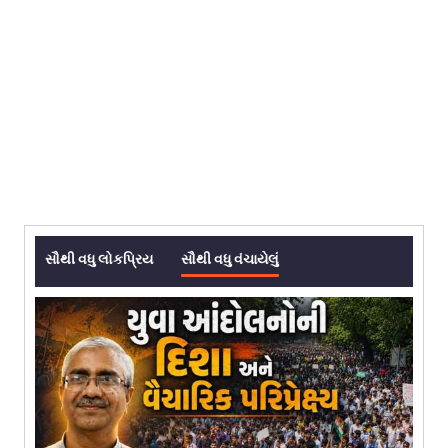
સૌથી વધુ લોકપ્રિય
સૌથી વધુ વંચાયેલું