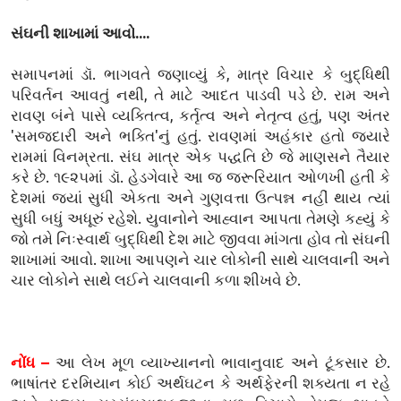
સંઘની શાખામાં આવો....
સમાપનમાં ડૉ. ભાગવતે જણાવ્યું કે, માત્ર વિચાર કે બુદ્ધિથી
પરિવર્તન આવતું નથી, તે માટે આદત પાડવી પડે છે. રામ અને
રાવણ બંને પાસે વ્યક્તિત્વ, કર્તૃત્વ અને નેતૃત્વ હતું, પણ અંતર
'સમજદારી અને ભક્તિ'નું હતું. રાવણમાં અહંકાર હતો જ્યારે
રામમાં વિનમ્રતા. સંઘ માત્ર એક પદ્ધતિ છે જે માણસને તૈયાર
કરે છે. ૧૯૨૫માં ડૉ. હેડગેવારે આ જ જરૂરિયાત ઓળખી હતી કે
દેશમાં જ્યાં સુધી એકતા અને ગુણવત્તા ઉત્પન્ન નહીં થાય ત્યાં
સુધી બધું અધૂરું રહેશે. યુવાનોને આહ્વાન આપતા તેમણે કહ્યું કે
જો તમે નિઃસ્વાર્થ બુદ્ધિથી દેશ માટે જીવવા માંગતા હોવ તો સંઘની
શાખામાં આવો. શાખા આપણને ચાર લોકોની સાથે ચાલવાની અને
ચાર લોકોને સાથે લઈને ચાલવાની કળા શીખવે છે.
નોંધ –
આ લેખ મૂળ વ્યાખ્યાનનો ભાવાનુવાદ અને ટૂંકસાર છે.
ભાષાંતર દરમિયાન કોઈ અર્થઘટન કે અર્થફેરની શક્યતા ન રહે