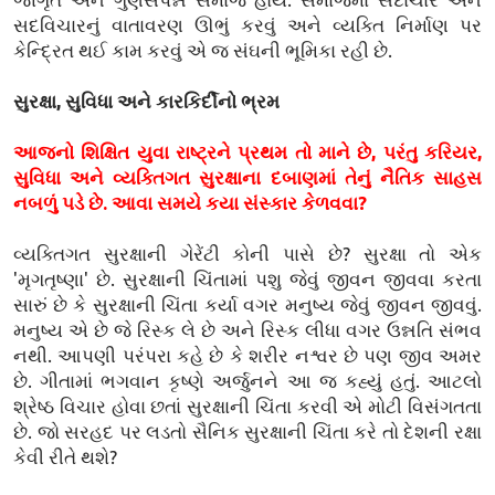
સદવિચારનું વાતાવરણ ઊભું કરવું અને વ્યક્તિ નિર્માણ પર
કેન્દ્રિત થઈ કામ કરવું એ જ સંઘની ભૂમિકા રહી છે.
સુરક્ષા, સુવિધા અને કારકિર્દીનો ભ્રમ
આજનો શિક્ષિત યુવા રાષ્ટ્રને પ્રથમ તો માને છે, પરંતુ કરિયર,
સુવિધા અને વ્યક્તિગત સુરક્ષાના દબાણમાં તેનું નૈતિક સાહસ
નબળું પડે છે. આવા સમયે કયા સંસ્કાર કેળવવા?
વ્યક્તિગત સુરક્ષાની ગેરેંટી કોની પાસે છે? સુરક્ષા તો એક
'મૃગતૃષ્ણા' છે. સુરક્ષાની ચિંતામાં પશુ જેવું જીવન જીવવા કરતા
સારું છે કે સુરક્ષાની ચિંતા કર્યા વગર મનુષ્ય જેવું જીવન જીવવું.
મનુષ્ય એ છે જે રિસ્ક લે છે અને રિસ્ક લીધા વગર ઉન્નતિ સંભવ
નથી. આપણી પરંપરા કહે છે કે શરીર નશ્વર છે પણ જીવ અમર
છે. ગીતામાં ભગવાન કૃષ્ણે અર્જુનને આ જ કહ્યું હતું. આટલો
શ્રેષ્ઠ વિચાર હોવા છતાં સુરક્ષાની ચિંતા કરવી એ મોટી વિસંગતતા
છે. જો સરહદ પર લડતો સૈનિક સુરક્ષાની ચિંતા કરે તો દેશની રક્ષા
કેવી રીતે થશે?