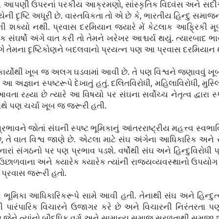
ંઘર્ષો, આપણી ઉપરનાં પરકીય આક્રમણો, સાંસ્કૃતિક વિધ્વંસ અને 
ી દૃષ્ટિ અધૂરી છે. વાસ્તવિકતા તો એ છે કે, ભારતીય હિન્દુ સમ
બની શક્યો નથી. પ્રવાસ દરમિયાન જ્યારે મેં કેટલાક આફ્રિકી મૂ
 સંઘર્ષો અંગે વાત કરી તો તેમને ખરેખર આશ્ચર્ય થયું. ત્યારબાદ
 અંગે તેમના દૃષ્ટિકોણને બદલવાનો પ્રયત્ન પણ આ પ્રવાસ દરમિયાન
 કાર્યોથી ખૂબ જ અલગ ઘડવામાં આવી છે. તે પણ વિશ્વને જણાવવું ખૂબ
 આ અજ્ઞાન સ્પષ્ટરૂપે દેખાતું હતું. દલિતવિરોધી, મહિલાવિરોધી, મુ
હ્યા છે ત્યારે આ વિષયો પર સંઘના સર્વોચ્ચ નેતૃત્વ દ્વારા સ્
સાથે પણ ચર્ચા ખૂબ જ જરૂરી હતી.
ભાવને જોતાં સંઘની સ્પષ્ટ ભૂમિકાનું આંતરરાષ્ટ્રીય મહત્ત્વ સ્વભા
છે, તે વાત વિશ્વ જાણે છે. એટલા માટે સંઘ અંગેના આધિકારિક અને સ
કરનારાં સંગઠનો પર પણ પ્રભાવ પડશે. વર્ષોથી સંઘ અને હિન્દુવિરોધી 
ી ઉછાળવાના અને ક્યારેક ક્યારેક ત્યાંની રાજ્યવ્યવસ્થાનો ઉપયોગ
આ પ્રવાસ જરૂરી હતો.
પર ભૂમિકા આધિકારિકરૂપે સામે આવી હતી. તેનાથી સંઘ અને હિન્દુ
પારંપારિક વિચારને ઉજાગર કરે છે અને વિચારની નિરંતરતા પણ દર
 આપ્યા જેને ત્યાંનો બૌદ્ધિક વર્ગ અને સામાન્ય સમાજ સરળતાથી સમજી