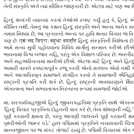
તેની સંસ્કૃતિ અંગે ત્યાં સીમિત જાણકારી છે. એટલા માટે પણ આ 
હિન્દુ શબ્દની વ્યાખ્યા કરતાં તેઓએ સ્પષ્ટ કર્યું હતું કે, 
સીમિત નથી. તેમનું આ કથન હિન્દુ સંસ્કૃતિ અને અન્ય અનેક સભ
તમામ મિથ્યા છે, આ પ્રકારનો અન્ય પર હાવિ થનાર વિચાર જ વિશ્વન
પણ છે. एकं सद्‌ विप्रा: बहुधा वदन्ति હિન્દુ સંસ્કૃતિની વિશે
અમે સત્ય સુધી પહોંચવાના વિવિધ માર્ગોનું સન્માન કરીએ છીએ
ભાવનામાં વિશ્વ બજાર નહિ, પરંતુ એક વિશાળ પરિવાર છે. ભારત
અને સહઅસ્તિત્વમાં માનીએ છીએ. એટલા માટે હિન્દુ અને હિન્
અમારી વાતને સ્પષ્ટતાપૂર્વક રજૂ કરવી એનો મતલબ એવો નથી કે 
અને આત્મવિસ્મૃત સમાજને સંગઠિત કરવો તે સમાજની ઐતિહા
રાષ્ટ્રની પ્રગતિ કરી શકે છે. હિન્દુ રાષ્ટ્રની અવધારણાને થિ
એકાત્મતા અને સભ્યતાગત નિરંતરના રૂપમાં સમજવી જોઈએ.
મા. સરકાર્યવાહજીએ હિન્દુ જીવનપદ્ધતિમાં પ્રકૃતિ સાથે એકાત
‘હિન્દુ વિચાર પ્રકૃતિના દોહનની વાત કરે છે, તેના શોષણની નહિ.
પૂર્ણ કરવાની ક્ષમતા છે, પરંતુ આપણી લાલચને પૂર્ણ કરવાની
પૃથ્વીઓની જરૂર પડે.’ હાલ પશ્ચિમમાં પ્રકૃતિને બચાવવાની ચિંતા
માનવજીવન પર જ સંકટ તોળાઈ રહ્યું છે. પશ્ચિમી વિચારમાં એક 