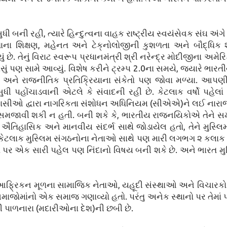
 રહી, ત્યારે હિન્દુત્વના વાહક રાષ્ટ્રીય સ્વયંસેવક સંઘ અંગે ત્ય
ોતાના શિક્ષણ, મહેનત અને ટેક્‌નોલોજીની કુશળતા અને બૌદ્ધિક 
ે. તેનું વિરાટ સ્વરૂપ પ્રધાનમંત્રી શ્રી નરેન્દ્ર મોદીજીના અમેરિ
સું પણ સામે આવ્યું. વિશેષ કરીને ટ્રમ્પ 2.0ના સમયે, જ્યારે ભાર
કા અને રાજનીતિક પ્રતિક્રિયાના સંકેતો પણ જોવા મળ્યા. આપણ
ી પહોંચાડવાની એટલે કે સંવાદની રહી છે. કેટલાક વર્ષો પહેલાં 
વાસીઓ દ્વારા નાગરિકતા સંશોધન અધિનિયમ (સીએએ)ને લઈ નારાજગ
 રીતે સમજાવી શકી ન હતી. બની શકે કે, ભારતીય રાજનયિકોએ તેને 
ષ્ટ ઐતિહાસિક અને માનવીય સંદર્ભ સાથે જોડાયેલ હતો, તેને મુસ્લ
કેટલાક મુસ્લિમ સંગઠનોના નેતાઓ સાથે પણ મારી લગભગ ૨ કલાક સુ
ન થવા પર એક સારી પહેલ પણ નિંદાનો વિષય બની શકે છે. અને ભારત મુસ
ાક આફ્રિકન મૂળના સામાજિક નેતાઓ, યહૂદી સંસ્થાઓ અને વિચારકો 
ાજોમાંનો એક સમાજ ગણાવ્યો હતો. પરંતુ અનેક સ્થાનો પર તેમાં પ
થી પાળનારા (મદારીઓના દેશ)ની છબી છે.