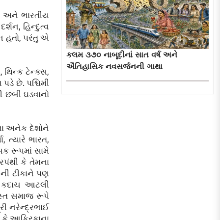
સંઘ અને ભારતીય
્શન, હિન્દુત્વ
 હતો, પરંતુ એ
કલમ ૩૭૦ નાબૂદીનાં સાત વર્ષ અને
ઐતિહાસિક નવસર્જનની ગાથા
થિન્ક ટેન્ક્સ,
ડે છે. પશ્ચિમી
રની છબી ઘડવાનો
ા અનેક દેશોને
ા, ત્યારે ભારત,
ક રૂપમાં સામે
ંથી કે તેમના
ાદની ટીકાને પણ
 તો કદાચ આટલી
્ત સમાજ રૂપે
રી નરેન્દ્રભાઈ
 કે આફ્રિકાના