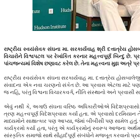
રાષ્ટ્રીય સ્વયંસેવક સંઘના મા. સરકાર્યવાહ શ્રી દત્તાત્રેય હ
વિચારોને વિશ્વપટલ પર રેખાંકિત કરનાર મહત્ત્વપૂર્ણ બિન્દુ છે
પાંચજન્યમાં વિશેષ છણાવટ કરેલ છે. તેના મહત્ત્વના મુદ્દા અત્રે પ્રસ
રાષ્ટ્રીય સ્વયંસેવક સંઘના સરકાર્યવાહ મા. દત્તાત્રેય હોસબાલેજ
સંવાદના એક નવા ચરણનો સંકેત છે. આ પ્રવાસ એટલા માટે પણ મહત્ત્
જ નહિ, પરંતુ વિશ્વના વિચારકવર્ગ, નીતિ સંસ્થાનો અને પ્રવાસી 
એવું નથી કે, અગાઉ સંઘના વરિષ્ઠ અધિકારીઓએ વિદેશપ્રવાસો ન
ત્રણ મહત્ત્વપૂર્ણ વિદેશપ્રવાસ કર્યા હતા. એ પ્રવાસો દરમિયા
માધ્યમોને સાક્ષાત્કાર પણ આપ્યા, જેમાં બીબીસી પણ સામેલ હતુ
કાર્યક્રમો કર્યા હતા, પરંતુ એ કાર્યક્રમોનું સ્વરૂપ આજના અર્
સાંસ્કૃતિક સમાજો સાથે સૌહાર્દપૂર્ણ સંબંધોને મજબૂત કરવાનો પ્ર