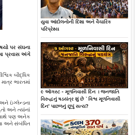
યુવા આંદોલનોની દિશા અને વૈચારિક
પરિપ્રેક્ષ્ય
વિષયો પર સંઘના
 આ પ્રવાસ અંગે
ૈશ્વિક બૌદ્ધિક
 માત્ર ભારતમાં
૯ ઑગસ્ટ - મૂળનિવાસી દિન । જનજાતિ
વિરુદ્ધનું ષડયંત્ર શું છે `વિશ્વ મૂળનિવાસી
ે ઇંગ્લેન્ડના
દિન’ પાછળનું છૂપું સત્ય?
ો અને ત્યાંનાં
ો સાથે પણ અનેક
ાજ અને સંબંધિત