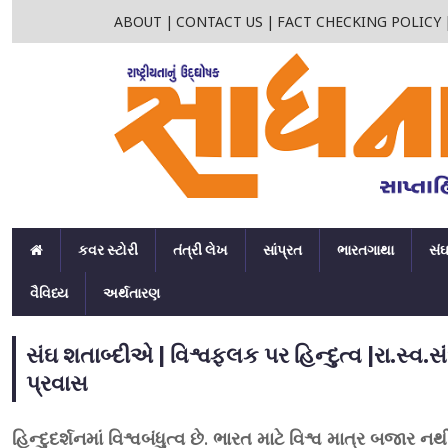
ABOUT
|
CONTACT US
|
FACT CHECKING POLICY
કવર સ્ટોરી
તંત્રી લેખ
સાંપ્રત
ભારતગાથા
સં
વૈવિધ્ય
અર્થતારણ
સંઘ શતાબ્દીએ | વિશ્વફલક પર હિન્દુત્વ |રા.સ્વ.સ
પ્રવાસ
હિન્દુદર્શનમાં વિશ્વબંધુત્વ છે. ભારત માટે વિશ્વ માત્ર બજાર નથી