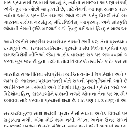
મારા પ્રવાસમાં ધ્યાનમાં આવ્યું કે, ત્યાંના સમાજને આપણા સ
અંગે ખૂબ જ ઓછી જાણકારી છે, માટે તેમની આપણા સમાજ પ્રત્યેન
ત્યાંના અનેક પ્રતાડિત સમાજો જેવો જ છે. પરંતુ વિમર્શ તેવો 
ભારતમાં થયેલા નરસંહાર, મંદિરવિધ્વંસ, આક્રમણ અને સાંસ્કૃતિક
જોવાની તેમની દૃષ્ટિ બદલાઈ ગઈ. હિન્દુ ધર્મ અને હિન્દુ સમાજ
આવી જ રીતે રાષ્ટ્રીય સ્વયંસેવક સંઘની છબી પણ તેના પ્રત્યક્ષ
દત્તાજીને આ પ્રવાસ દરમિયાન પૂછાયેલા સંઘ વિશેના પ્રશ્નોમાં પણ
સમજવિરોધી નીતિઓ જેવા આરોપ વારંવાર સંઘ પર લગાવવામાં આવતા ર
કરવા ખૂબ જરૂરી હતા. ત્યાંના મોટા વિચારકો તથા થિન્ક ટેન્ક્સ 
ભારતીય રાજનીતિમાં સંઘપ્રેરિત વ્યક્તિત્વનોની ઉપસ્થિતિ અને પ્ર
જાય છે. ભારતના પ્રધાનમંત્રી પોતે સંઘની પૃષ્ઠભૂમિમાંથી આવે 
અમેરિકા-ભારત સંબંધો અને વિદેશોમાં હિન્દુત્વથી પ્રેરિત કાર્ય 
વિદેશોમાં હિન્દુ સંસ્થાઓને શંકાની નજરે જોવાના તેના પર ગંદક
દબાવવા માટે કરવાના પ્રયાસો થયા છે. માટે પણ મા. દત્તાજીનો 
સરકાર્યવાહજી સાથે થયેલી પ્રશ્નોત્તરીમાં સંઘના અનેક વિષયો 
સહાયતા મળી. એમાં કોઈ શંકા નથી. તેમના અનેક ઉત્તર સંઘની 
દત્તાજીએ પ્રશ્નોના ઉત્તરો; સંક્ષિપ્ત, સ્પષ્ટ અને એવી ભાષામાં