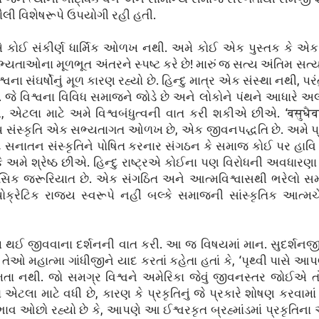
શૈલી વિશેષરૂપે ઉપયોગી રહી હતી.
હિન્દુ એ કોઈ સંકીર્ણ ધાર્મિક ઓળખ નથી. અમે કોઈ એક પુસ્તક કે 
્યતાઓના મૂળભૂત અંતરને સ્પષ્ટ કરે છે! મારું જ સત્ય અંતિમ સત
ા સંઘર્ષોનું મૂળ કારણ રહ્યો છે. હિન્દુ માત્ર એક સંસ્થા નથી, પ
ષતા છે. જે વિશ્વના વિવિધ સમાજને જોડે છે અને લોકોને પંથને આધારે
, એટલા માટે અમે વિશ્વબંધુત્વની વાત કરી શકીએ છીએ. ‘वसुधैव क
ીય સંસ્કૃતિ એક સભ્યતાગત ઓળખ છે, એક જીવનપદ્ધતિ છે. અમે પ્ર
દુ સનાતન સંસ્કૃતિને પોષિત કરનાર સંગઠન કે સમાજ કોઈ પર હાવ
અમે શ્રેષ્ઠ છીએ. હિન્દુ રાષ્ટ્રએ કોઈના પણ વિરોધની અવધારણા 
સિક જરૂરિયાત છે. એક સંગઠિત અને આત્મવિશ્વાસથી ભરેલો સ
યોક્રેટિક રાજ્ય સ્વરૂપે નહીં બલ્કે સમાજની સાંસ્કૃતિક આત્મચે
્મ થઈ જીવવાના દર્શનની વાત કરી. આ જ વિષયમાં માન. સુદર્શનજી 
’ તેઓ મહાત્મા ગાંધીજીને યાદ કરતાં કહેતા હતાં કે, ‘પૃથ્વી પાસે 
 ક્ષમતા નથી. જો સમગ્ર વિશ્વને અમેરિકા જેવું જીવનસ્તર જોઈએ
 એટલા માટે વધી છે, કારણ કે પ્રકૃતિનું જે પ્રકારે શોષણ કરવામાં 
ભાવ ઓછો રહ્યો છે કે, આપણે આ ઈશ્વરકૃત બ્રહ્માંડમાં પ્રકૃતિન