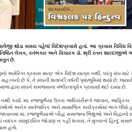
ોસબાલેજી થોડા સમય પહેલાં વિદેશપ્રવાસે હતાં. આ પ્રવાસ વિવિધ 
. પ્રતિષ્ઠિત લેખક, સ્તંભકાર અને વિચારક ડૉ. શ્રી રતન શારદાજીએ
્તુત છે.
ીનો અમેરિકા પ્રવાસ માત્ર એક વિદેશ યાત્રા નથી. પરંતુ સંઘ માટે વ
વનો છે કે, તે સંઘની શતાબ્દી વર્ષની પૃષ્ઠભૂમિમાં થયો છે. જ્યારે
સમાજ દ્વારા સંઘને સમજવાના ગંભીરતાપૂર્વક પ્રયાસો થઈ રહ્યા છે.
થી કર્યા. મા. રજ્જુભૈયા ઉચ્ચ અધિકારીરૂપે જાપાન, આફ્રિકા અન
ન તેઓએ અનેક સાર્વજનિક અને સામાજિક કાર્યક્રમોમાં ભાગ લીધો હત
ં. જાપાનમાં મા. રજ્જુભૈયાએ બૌદ્ધ સમાજના ભિક્ષુઓ અને વિદ્વાન
થમાં વ્યાપક સામુદાયિક જોડાણ ન કહી શકાય. તે મુખ્યત્વે હિન્દુ સમ
યાસ હતો.