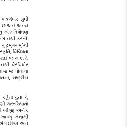
એક પયગંબર સુધી
્ય છે અને અન્ય
રંતુ એક વિશેષણ
 અલગ નથી કરતી.
ुटुम्बकम्‌’ની
કૃતિ, વિવિધતા
િ થઈ જ ન શકે.
નથી. વેરવિખેર
માજ જ પોતાના
તના, રાષ્ટ્રીય
કહેતા હતા કે,
આપણી જરૂરિયાતો
 તો બીજી અનેક
આવ્યું, તેનાથી
ા અંગ છીએ અને