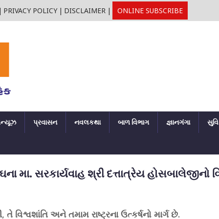
|
PRIVACY POLICY
|
DISCLAIMER
|
ONLINE SUBSCRIBE
ઘન્યૂઝ
પ્રવાસન
નવલકથા
બાળ વિભાગ
જ્ઞાનગંગા
સુવ
ંઘના મા. સરકાર્યવાહ શ્રી દત્તાત્રેય હોસબાલેજીનો વ
, તે વિશ્વશાંતિ અને તમામ રાષ્ટ્રના ઉત્કર્ષનો માર્ગ છે.