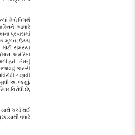
ાં કેવો વિમર્શ
શક્તિને આધારે
કાના પ્રવાસમાં
તીય મૂળના ઉચ્ચ
ી મોટી સમસ્યા
(મારા અમેરિકા
ી હતી. તેમનું
સમજાવવું જરૂરી
િમવિરોધી ગણાવી
ધી આ જ મુદ્દે
્લિમવિરોધી છે,
સાથે ચર્ચા થઈ
્રશંસાથી વધારે