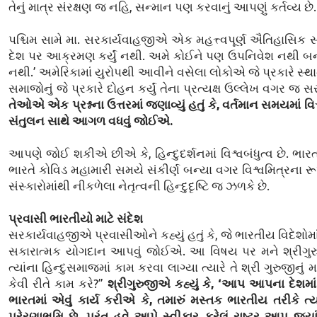
તેનું માત્ર સંરક્ષણ જ નહિ, સન્માન પણ કરવાનું આપણું કર્તવ્ય છે
પશ્ચિમ સામે મા. સરકાર્યવાહજીએ એક મહત્ત્વપૂર્ણ ઐતિહાસિક સ
દેશ પર આક્રમણ કર્યું નથી. અમે કોઈને પણ ઉપનિવેશ નથી બ
નથી.’ અમેરિકામાં યુરોપથી આવીને વસેલા લોકોએ જે પ્રકારે સ્
સમાજોનું જે પ્રકારે દોહન કર્યું તેના પ્રત્યક્ષ ઉલ્લેખ વગર જ સ
તેઓએ એક પ્રશ્નના ઉત્તરમાં જણાવ્યું હતું કે, વર્તમાન સમયમાં
સંતુલન સાથે આગળ વધવું જોઈએ.
આપણે જોઈ શકીએ છીએ કે, હિન્દુદર્શનમાં વિશ્વબંધુત્વ છે. ભારત મા
ભારતે કોવિડ મહામારી સમયે સંકીર્ણ બન્યા વગર વિશ્વમિત્રના 
સંસ્કારોમાંથી નીકળેલા નેતૃત્વની હિન્દુદૃષ્ટિ જ ઝળકે છે.
પ્રવાસી ભારતીયો માટે સંદેશ
સરકાર્યવાહજીએ પ્રવાસીઓને કહ્યું હતું કે, જે ભારતીય વિદેશોમાં
સકારાત્મક યોગદાન આપવું જોઈએ. આ વિષય પર મને શ્રીગુરુજી
ત્યાંના હિન્દુસમાજમાં કામ કરવા લાગ્યા ત્યારે તે શ્રી ગુરુજીનુ
કેવી રીતે કામ કરે?”
શ્રીગુરુજીએ કહ્યું કે, ‘આપ આપના દેશમાં 
ભારતમાં એવું કાર્ય કરીએ કે, તમારું મસ્તક ભારતીય તરીકે 
પ્રેરણાભૂમિ છે. પરંતુ હવે આપે સ્વીકાર કરેલું રાષ્ટ્ર આપ જ્યા