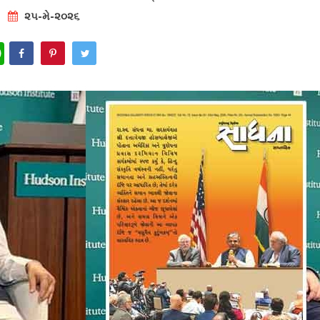
૨૫-મે-૨૦૨૬
WhatsApp