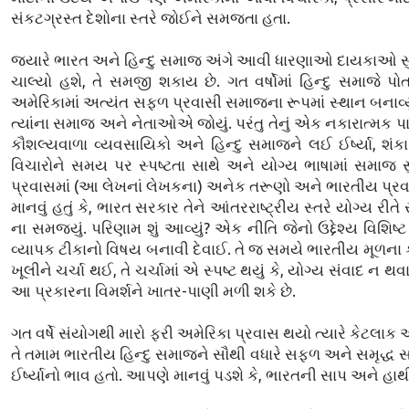
સંકટગ્રસ્ત દેશોના સ્તરે જોઈને સમજતા હતા.
જ્યારે ભારત અને હિન્દુ સમાજ અંગે આવી ધારણાઓ દાયકાઓ સુધી બની
ચાલ્યો હશે, તે સમજી શકાય છે. ગત વર્ષોમાં હિન્દુ સમાજે પ
અમેરિકામાં અત્યંત સફળ પ્રવાસી સમાજના રૂપમાં સ્થાન બનાવ્યું છ
ત્યાંના સમાજ અને નેતાઓએ જોયું. પરંતુ તેનું એક નકારાત્મક પા
કૌશલ્યવાળા વ્યવસાયિકો અને હિન્દુ સમાજને લઈ ઈર્ષ્યા, શં
વિચારોને સમય પર સ્પષ્ટતા સાથે અને યોગ્ય ભાષામાં સમાજ સુધ
પ્રવાસમાં (આ લેખનાં લેખકના) અનેક તરૂણો અને ભારતીય પ્ર
માનવું હતું કે, ભારત સરકાર તેને આંતરરાષ્ટ્રીય સ્તરે યોગ્ય
ના સમજ્યું. પરિણામ શું આવ્યું? એક નીતિ જેનો ઉદ્દેશ્ય વિશિ
વ્યાપક ટીકાનો વિષય બનાવી દેવાઈ. તે જ સમયે ભારતીય મૂળના 
ખૂલીને ચર્ચા થઈ, તે ચર્ચામાં એ સ્પષ્ટ થયું કે, યોગ્ય સંવાદ 
આ પ્રકારના વિમર્શને ખાતર-પાણી મળી શકે છે.
ગત વર્ષે સંયોગથી મારો ફરી અમેરિકા પ્રવાસ થયો ત્યારે કેટલ
તે તમામ ભારતીય હિન્દુ સમાજને સૌથી વધારે સફળ અને સમૃદ્ધ સમ
ઈર્ષ્યાનો ભાવ હતો. આપણે માનવું પડશે કે, ભારતની સાપ અને હા