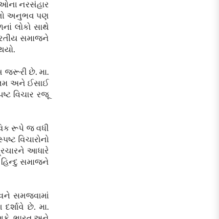
સદીઓના નરસંહાર
ાજનો અનુભવ પણ
ળનાં લોકો સાથે
 ભારતીય સમાજને
 થયો.
 જરૂરી છે. મા.
સ્લિમ અને ઈસાઈ
પષ્ટ વિચાર રજૂ
વિક રૂપે જ વધી
્પષ્ટ વિચારોનો
પ્રચારને આધારે
 હિન્દુ સમાજને
ત્વને સમજવામાં
્શાવે છે. મા.
 શકે. ભારત અને