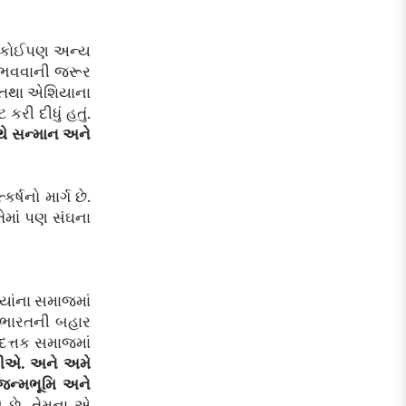
ુઓએ કોઈપણ અન્ય
ુભવવાની જરૂર
કા તથા એશિયાના
કરી દીધું હતું.
ાથે સન્માન અને
ર્ષનો માર્ગ છે.
ેમાં પણ સંઘના
્યાંના સમાજમાં
ક ભારતની બહાર
ા દત્તક સમાજમાં
 શકીએ. અને અમે
 જન્મભૂમિ અને
 છે. તેમના એ