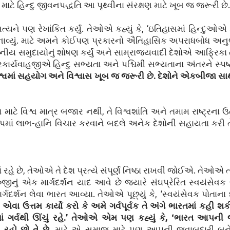
. માટે હિન્દુ જીવનપદ્ધતિ આ પૃથ્વીના સંરક્ષણ માટે ખૂબ જ જરૂરી છે.
ત્યને પણ રેખાંકિત કર્યું. તેઓએ કહ્યું કે, ‘ઇતિહાસમાં હિન્દ
નાવ્યું. માટે અમને કોઈપણ પ્રકારનો ઐતિહાસિક અપરાધબોધ અન
થાનીય સમુદાયોનું શોષણ કર્યું અને સામ્રાજ્યવાદી દેશોએ આફ્રિ
રકાર્યવાહજીએ હિન્દુ સભ્યતા અને પશ્ચિમી સભ્યતાના અંતરને સ્પષ્ટ 
 વિશ્વમાં સહયોગ અને વિશ્વાસ ખૂબ જ જરૂરી છે. દેશોને એકબીજા સ
ટે વિશ્વ માત્ર બજાર નથી, તે વિશ્વશાંતિ અને તમામ રાષ્ટ્રના ઉત્ક
રૂપમાં લાભ-હાનિ વિચાર કરવાને બદલે અનેક દેશોની સહાયતા કરી ત
 રહે છે, તેઓએ તે દેશ પ્રત્યે સંપૂર્ણ નિષ્ઠા રાખવી જોઈએ. તેઓએ ત
નું એક માર્ગદર્શન યાદ આવે છે જ્યારે સંઘપ્રેરિત સ્વયંસેવ
ં માર્ગદર્શન લેવા ભારત આવ્યા. તેઓએ પૂછ્યું કે, ‘સ્વયંસેવક પોતાન
એવા ઉત્તમ કાર્યો કરો કે અમે ગર્વપૂર્વક તે અંગે ભારતમાં કહી
ત્યાં ગર્વથી ઊંચું રહે.’ તેઓએ એમ પણ કહ્યું કે, ‘ભારત આપની
ં રહો છો તે છે.
માટે એ સમાજ માટે પણ આપની જવાબદારી બને