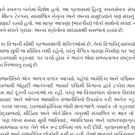
ને સ્વરૂપ બંનેમાં વિશેષ હતો. આ પ્રવાસમાં હિન્દુ સ્વયંસેવક 
િન્ક ટેન્ક્સ, સામાજિક નેતૃત્વ અને અન્ય સમુદાયોને પણ સંઘનું દર
ાઈ રહ્યો હતો. આ માત્ર આપણા (ભારતીય) લોકો સાથેનો સંવાદ ન
ને સંઘને પ્રાયઃ અન્ય સ્રોતોના માધ્યમથી સમજતાં રહ્યાં છે.
શ્વની સૌથી પ્રભાવશાળી શક્તિઓમાં છે. તેનાં વિશ્વવિદ્યાલયો, 
ાજ સુધી જ સીમિત નથી રહેતો, પરંતુ વૈશ્વિક ધારણા નિર્માણ પર પણ પ
, ઇસ્લામી કટ્ટરવાદ પર ચર્ચા હોય કે ભારત જેવા સભ્યતાગત રાષ્ટ્
 નિભાવતુ રહ્યું છે.
જનીતિને એક અલગ વળાંક આપ્યો. પહેલાં અમેરિકા અને પશ્ચિમન
લામી જેહાદી આતંકવાદે જ્યારે પશ્ચિમી વિશ્વના દ્વારે ટકોરા માર્ય
ટે દૂરની ઘટનાઓ ના રહી. પરંતુ આ વિચારધારા પોતાના વિધ્વંસ
મ્યવાદ અને ઓળખ આધારિત રાજનીતિનો ઉપયોગ કરી અનેક કટ્ટરપ
ત કરવા લાગ્યા. ઇસ્લામોફોબિયા જેવી શબ્દજાળે ક્યારેક તો કટ્ટરવ
વિશ્વવિદ્યાલયો, મીડિયા અને એકેડેમિક તંત્રથી સંચાલિત ન થાત
 પણ લાંબા સમય સુધી જાતિવાદ, અંધવિશ્વાસ અને પછાતપણાગ્રસ
મજ્યા વગર તેને એક રૂઢ છબિમાં બંધ કરી દીધી. પ્રધાનમંત્રી શ્
યમો અને રાજનૈતિક લોકોની કમી ન હતી. તેઓ ભારતને પાકિસ્તાન