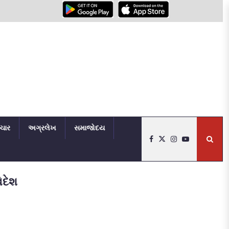
િચાર
અગ્રલેખ
સમાજોદય
િદેશ