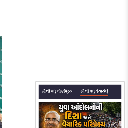
સૌથી વધુ લોકપ્રિય
સૌથી વધુ વંચાયેલું