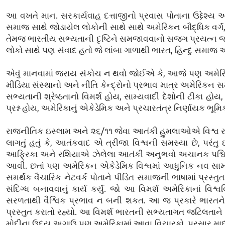
આ વખતે માન. સરકાર્યવાહ દત્તાજીનો પ્રવાસ પોતાના ઉદ્દેશ્ય અ
સમાજ સાથે જોડાયેલ લોકોની સાથે સાથે અમેરિકન બૌદ્ધિક વર્ગ, થ
તેમજ ભારતીય સભ્યતાની દૃષ્ટિને સમજાવવાનો સજગ પ્રયત્ન જણ
લોકો સાથે પણ સંવાદ હતો જે લાંબા ગાળાથી ભારત, હિન્દુ સમાજ અ
એવું માનવામાં જરાય સંકોચ ન થવો જોઈએ કે, આજે પણ અમેરિકા વિ
મીડિયા સંસ્થાનો અને નીતિ કેન્દ્રોનો પ્રભાવ માત્ર અમેરિકન સમ
સભ્યતાની શ્રેષ્ઠતાનો વિમર્શ હોય, સામ્યવાદી દેશોની ટીકા હોય
પ્રશ્ન હોય, અમેરિકાનું એકેડેમિક અને પ્રચારતંત્ર નિર્ણાયક ભૂમિકા
રાજનીતિક ઇસ્લામ અને ૨૬/૧૧ જેવા આતંકી હુમલાઓએ વિશ્વ રા
લાગતું હતું કે, આતંકવાદ એ ત્રીજા વિશ્વની સમસ્યા છે, પરંતુ ઇસ્
આફ્રિકા અને રશિયાએ ઝેલેલા આતંકી અનુભવો અચાનક પશ્ચિમ મા
આવી. છતાં પણ અમેરિકન એકેડેમિક વિશ્વમાં આધુનિક નવ સા
સમર્થક વૈચારિક નેટવર્ક પોતાને પીડિત સમાજની ભાષામાં પ્રસ્તુ
સંદિગ્ધ બનાવવાનું કાર્ય કર્યું. જો આ વિમર્શ અમેરિકાનાં 
સરળતાથી વૈશ્વિક પ્રભાવ ન બની શકત. આ જ પ્રકારે ભારતને
પ્રસ્તુત કરાતો રહ્યો. આ વિમર્શ ભારતની સભ્યતાગત જટિલતાને સ
મોદીના ઉદય અગાઉ પણ અમેરિકામાં આવા વિચારકો, પ્રસાર માધ્