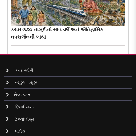
કલમ ૩૭૦ નાબૂદીનાં સાત વર્ષ અને ઐતિહાસિક
નવસર્જનની ગાથા
કવર સ્ટોરી
ન્યૂઝ - વ્યૂઝ
ખેલજગત
ફિલ્મીચક્કર
ટેક્નોલોજી
પાથેય