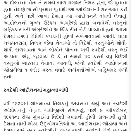
આંદોલનના નેતા તે સમયે બાળ ગંગાધર તિલક હતા, જે પૂનાના
હતા. તેમણે જ સૌ પ્રથમ પૂનાથી આ આંદોલનની શરૂઆત કરી
હતી અને પછી આખા દેશમાં આ આંદોલનને વધાવી લેવાયું.
આંદોલનનો મુખ્ય ઉદ્દેશ્ય અંગ્રેજો દ્વારા બનાવેલી વસ્તુનો
બહિષ્કાર કરી અંગ્રેજોને આર્થિક રીતે તોડી પાડવાનો હતો. આખા
દેશમાં ઢગલો વિદેશી કપડાંની હોળી સળગાવવામાં આવી. લાલા
લજપતરાય, તિલક જેવા નેતાઓ તો વિદેશી વસ્તુઓને શોધી-
શોધી સળગાવતા અને લોકોને પોતાના ખર્ચે સ્વદેશી વસ્તુ લઈ
આપતા. એવું કહેવાય છે કે, તે સમયે ૫૦ કરતાં વધુ વિદેશી
વસ્તુઓ ભારતમાં વેચાવા આવતી, જેનો સ્વદેશી આંદોલનમાં
જોડાયેલા ૧ કરોડ કરતાં વધારે કાર્યકર્તાઓએ બહિષ્કાર કર્યો
હતો.
સ્વદેશી આંદોલનમાં મહાત્મા ગાંધી
વર્ષ ૧૯૨૦માં લોકમાન્ય તિલકનું અવસાન થયું અને સ્વદેશી
આંદોલનનું નેતૃત્વ ગાંધીજીએ સંભાળ્યું. પછી ૯ ઑક્ટોબર,
૧૯૨૧ના રોજ મુંબઈમાં વિદેશી કપડાંની હોળી સળગાવી હતી.
દેશના નામી લોકો, ઉદ્યોગપતિઓ આ આંદોલનમાં જોડાયા અને
દેશમાં ચારે તરફ સ્વદેશીની લહેર ચાલી. સ્વદેશી વિશે મહાત્મા