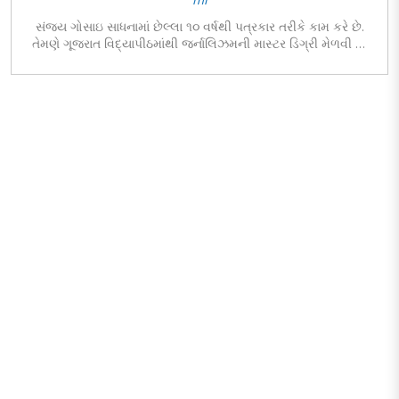
સંજય ગોસાઇ સાધનામાં છેલ્લા ૧૦ વર્ષથી પત્રકાર તરીકે કામ કરે છે.
તેમણે ગૂજરાત વિદ્યાપીઠમાંથી જર્નાલિઝમની માસ્ટર ડિગ્રી મેળવી છે.
હાલ તેઓ સાધનાનાં સંપાદક મંડળમાં છે…