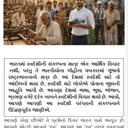
ભારતમાં સ્વદેશીની સંકલ્પના માત્ર એક આર્થિક વિચાર
નથી, પરંતુ તે ભારતીયોના લોહીના ધબકારમાં ગૂંજતો
રાષ્ટ્રભાવનાનો મંત્ર છે. આ દેશમાં સ્વદેશી માટે તો
આંદોલનો થયા છે. સ્વદેશી માટે લોકોએ પોતાના જીવની
આહૂતિ આપી છે. આપણા દેશમાં ભાષા, ભૂષા, ભોજન,
ભ્રમણ વગેરે દરેક બાબતે સ્વદેશીનો વિચાર થયો છે. આવો,
આપણે આપણી આ સ્વદેશી પરંપરાની સંકલ્પનાને
ઊંડાણપૂર્વક જાણીએ.
આપણે કોણ છીએ? તે પ્રશ્નોનો ઉત્તર ભારત પાસે અચૂક છે.
આપણે એટલે આપણું ‘સ્વ’. આપણું આ ‘સ્વ’ ત્રણ સ્વરૂપમાં