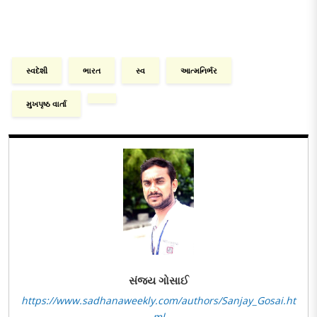
સ્વદેશી
ભારત
સ્વ
આત્મનિર્ભર
મુખપૃષ્ઠ વાર્તા
સંજય ગોસાઈ
https://www.sadhanaweekly.com/authors/Sanjay_Gosai.ht
ml