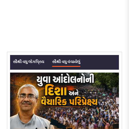
સૌથી વધુ લોકપ્રિય
સૌથી વધુ વંચાયેલું