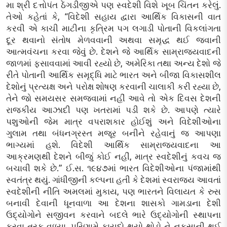
મા શ્રી દત્તોપંત ઠેંગડીજીએ પણ સ્વદેશી વિશે ખૂબ ચિંતન કરેલું.
તેઓ કહેતાં કે, “વિદેશી સહાય દ્વારા આર્થિક વિકાસની વાત
કરવી એ કાચી માટીના કૃત્રિમ પગ લગાડી પોતાની વિકલાંગતા
દૂર થવાનો સંતોષ મેળવવાની અથવા સમૃદ્ધ થઈ જવાની
આત્મવંચના કરવા જેવું છે. દેશને જે આર્થિક સામ્રાજ્યવાદની
જાળમાં ફસાવવામાં આવી રહ્યો છે, અમેરિકા તથા અન્ય દેશો જે
રીતે પોતાની આર્થિક સમૃદ્ધિ માટે ભારત અને બીજા વિકાસશીલ
દેશોનું પ્રત્યક્ષ અને પરોક્ષ શોષણ કરવાની ચાલાકી કરી રહ્યા છે,
તેને જો સમયસર સમજવામાં નહીં આવે તો એક દિવસ દેશની
રાજકીય આઝાદી પણ ખતરામાં પડી શકે છે. આપણે ત્યારે
પશુઓની જેમ માત્ર વપરાશકાર હોઈશું અને વિદેશીઓના
ગુલામ તથા બંધનગ્રસ્ત મજૂર બનીને રહેવાનું જ આપણા
ભાગ્યમાં હશે. વિદેશી આર્થિક સામ્રાજ્યવાદના આ
આક્રમણથી દેશને બીજું કોઈ નહીં, માત્ર સ્વદેશીનું કવચ જ
બચાવી શકે છે.” ઈ.સ. ૧૯૪૭માં ભારત વિદેશીઓના પંજામાંથી
સ્વતંત્ર થયું. ગાંધીજીની કલ્પના હતી કે દેશમાં સ્વરાજ્ય આવતાં
સ્વદેશીની નીતિ અમલમાં મુકાય, પણ ભારતને વિલાયત કે રુસ
બનાવી દેવાની ધૂનવાળા આ દેશના શાસકો ગામડાના દેશી
ઉદ્યોગોને સજીવન કરવાને બદલે ભારે ઉદ્યોગોની સ્થાપના
કરવા તરફ વળ્યા, પરિણામે ફાયદો થયો થોડો ને નુકસાની થઈ