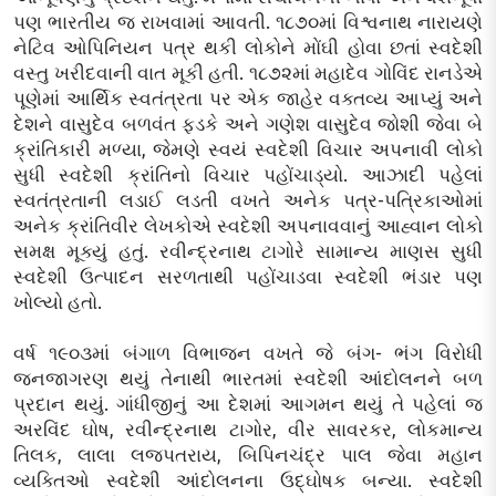
પણ ભારતીય જ રાખવામાં આવતી. ૧૮૭૦માં વિશ્વનાથ નારાયણે
નેટિવ ઓપિનિયન પત્ર થકી લોકોને મોંઘી હોવા છતાં સ્વદેશી
વસ્તુ ખરીદવાની વાત મૂકી હતી. ૧૮૭૨માં મહાદેવ ગોવિંદ રાનડેએ
પૂણેમાં આર્થિક સ્વતંત્રતા પર એક જાહેર વક્તવ્ય આપ્યું અને
દેશને વાસુદેવ બળવંત ફડકે અને ગણેશ વાસુદેવ જોશી જેવા બે
ક્રાંતિકારી મળ્યા, જેમણે સ્વયં સ્વદેશી વિચાર અપનાવી લોકો
સુધી સ્વદેશી ક્રાંતિનો વિચાર પહોંચાડ્યો. આઝાદી પહેલાં
સ્વતંત્રતાની લડાઈ લડતી વખતે અનેક પત્ર-પત્રિકાઓમાં
અનેક ક્રાંતિવીર લેખકોએ સ્વદેશી અપનાવવાનું આહ્વાન લોકો
સમક્ષ મૂક્યું હતું. રવીન્દ્રનાથ ટાગોરે સામાન્ય માણસ સુધી
સ્વદેશી ઉત્પાદન સરળતાથી પહોંચાડવા સ્વદેશી ભંડાર પણ
ખોલ્યો હતો.
વર્ષ ૧૯૦૩માં બંગાળ વિભાજન વખતે જે બંગ- ભંગ વિરોધી
જનજાગરણ થયું તેનાથી ભારતમાં સ્વદેશી આંદોલનને બળ
પ્રદાન થયું. ગાંધીજીનું આ દેશમાં આગમન થયું તે પહેલાં જ
અરવિંદ ઘોષ, રવીન્દ્રનાથ ટાગોર, વીર સાવરકર, લોકમાન્ય
તિલક, લાલા લજપતરાય, બિપિનચંદ્ર પાલ જેવા મહાન
વ્યક્તિઓ સ્વદેશી આંદોલનના ઉદ્ઘોષક બન્યા. સ્વદેશી