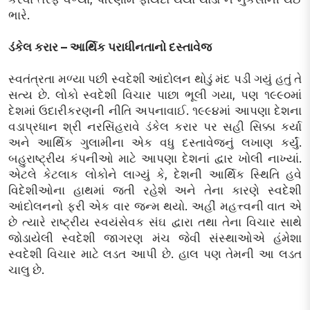
ભારે.
ડંકેલ કરાર – આર્થિક પરાધીનતાનો દસ્તાવેજ
સ્વતંત્રતા મળ્યા પછી સ્વદેશી આંદોલન થોડું મંદ પડી ગયું હતું તે
સત્ય છે. લોકો સ્વદેશી વિચાર પાછા ભૂલી ગયા, પણ ૧૯૯૦માં
દેશમાં ઉદારીકરણની નીતિ અપનાવાઈ. ૧૯૯૪માં આપણા દેશના
વડાપ્રધાન શ્રી નરસિંહરાવે ડંકેલ કરાર પર સહી સિક્કા કર્યા
અને આર્થિક ગુલામીના એક વધુ દસ્તાવેજનું લખાણ કર્યું.
બહુરાષ્ટ્રીય કંપનીઓ માટે આપણા દેશનાં દ્વાર ખોલી નાખ્યાં.
એટલે કેટલાક લોકોને લાગ્યું કે, દેશની આર્થિક સ્થિતિ હવે
વિદેશીઓના હાથમાં જતી રહેશે અને તેના કારણે સ્વદેશી
આંદોલનનો ફરી એક વાર જન્મ થયો. અહીં મહત્ત્વની વાત એ
છે ત્યારે રાષ્ટ્રીય સ્વયંસેવક સંઘ દ્વારા તથા તેના વિચાર સાથે
જોડાયેલી સ્વદેશી જાગરણ મંચ જેવી સંસ્થાઓએ હંમેશા
સ્વદેશી વિચાર માટે લડત આપી છે. હાલ પણ તેમની આ લડત
ચાલુ છે.