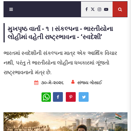
મુખપૃષ્ઠ વાર્તા - ૧ । સંકલ્પના - ભારતીયોના
લોહીમાં વહેતી રાષ્ટ્રભાવના - ‘સ્વદેશી’
ભારતમાં સ્વદેશીની સંકલ્પના માત્ર એક આર્થિક વિચાર
નથી, પરંતુ તે ભારતીયોના લોહીના ધબકારમાં ગૂંજતો
રાષ્ટ્રભાવનાનો મંત્ર છે.
૩૦-મે-૨૦૨૬
સંજય ગોસાઈ
WhatsApp