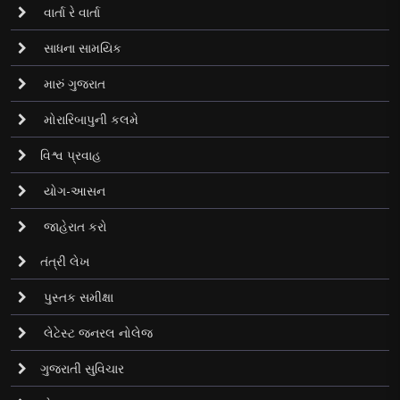
વાર્તા રે વાર્તા
સાધના સામયિક
મારું ગુજરાત
મોરારિબાપુની કલમે
વિશ્વ પ્રવાહ
યોગ-આસન
જાહેરાત કરો
તંત્રી લેખ
પુસ્તક સમીક્ષા
લેટેસ્ટ જનરલ નોલેજ
ગુજરાતી સુવિચાર