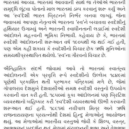
ભારતમાં આવ્યા. ભારતમાં આવવાની સાથે જ તેઓએ ભારતની
સમૃદ્ધિ લૂંટવા પોતાનો માલ ભારતમાં ડમ્પ કરવાનું શરૂ કર્યું અને
આ ‘સ્વ’દેશી ભારત બ્રિટનને નિર્ભર બનવા લાગ્યું. જેના
જવાબમાં આપણા નેતૃત્વએ ભારતના ‘સ્વ’ને બચાવવા સ્વદેશીનું
હથિયાર ઉગામ્યું અને ભારતની સ્વાધીનતાની લડાઈમાં સ્વદેશી
આંદોલને મહત્ત્વની ભૂમિકા નિભાવી. કહેવાય છે કે, ભારતમાં
સ્વદેશી આંદોલનની શરૂઆત વર્ષ ૧૯૦૫થી જ થઈ ગઈ હતી,
પણ એમ કહી શકાય કે સ્વદેશીનો વિચાર છેક ઋષિ મુનિઓના
સમયથીપ્રસ્થાપિત થયેલો. ‘સ્વ’ના ગૌરવનો વિચાર છે.
ઐતિહાસિક સંદર્ભ જોવામાં આવે તો ભારતમાં સ્વાતંત્ર્ય
આંદોલનની એક પ્રવૃત્તિ રૂપે સ્વદેશીનો ઉલ્લેખ ૧૮૪૯માં
પૂણેથી પ્રકાશિત થતી પ્રભાકર પત્રિકામાં મળે છે, જેમાં
ગોપાલરાવ દેશમુખે દેશવાસીઓ સમક્ષ સ્વદેશી વસ્તુનો ઉપયોગ
કરવાની વાત કરી હતી. ૧૮૫૦માં કૂકા આંદોલનમાં પણ બ્રિટિશ
વ્યવસ્થાનો બહિષ્કાર કરી ‘સ્વ’દેશી વ્યવસ્થાઓ ઊભી કરવાની
શરૂઆત થઈ હતી. ૧૮૬૧માં નવીપાલ મિત્ર અને ઋષિ
રાજનારાયણના પ્રયત્નોથી દેશમાં હિન્દુ મેળાઓનું આયોજન
થયું. આ મેળાઓમાં ભારતીય વસ્તુઓ જેવી કે શિલ્પ, વસ્ત્ર,
આભૂષણનું પ્રદર્શન થતું. મેળામાં સંચાલનની ભાષા અને વેશભૂષા