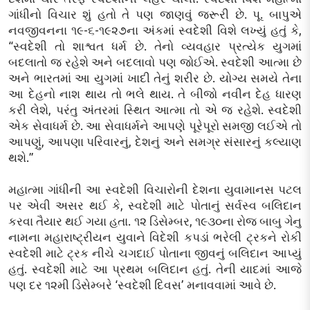
ગાંધીનો વિચાર શું હતો તે પણ જાણવું જરૂરી છે. પૂ. બાપુએ
નવજીવનના ૧૯-૬-૧૯૨૭ના અંકમાં સ્વદેશી વિશે લખ્યું હતું કે,
“સ્વદેશી તો શાશ્વત ધર્મ છે. તેનો વ્યવહાર પ્રત્યેક યુગમાં
બદલાતો જ રહેશે અને બદલાવો પણ જોઈએ. સ્વદેશી આત્મા છે
અને ભારતમાં આ યુગમાં ખાદી તેનું શરીર છે. યોગ્ય સમયે તેના
આ દેહનો નાશ થાય તો ભલે થાય. તે બીજો નવીન દેહ ધારણ
કરી લેશે, પરંતુ અંતરમાં સ્થિત આત્મા તો એ જ રહેશે. સ્વદેશી
એક સેવાધર્મ છે. આ સેવાધર્મને આપણે પૂરેપૂરો સમજી લઈએ તો
આપણું, આપણા પરિવારનું, દેશનું અને સમગ્ર સંસારનું કલ્યાણ
થશે.”
મહાત્મા ગાંધીની આ સ્વદેશી વિચારોની દેશના યુવામાનસ પટલ
પર એવી અસર થઈ કે, સ્વદેશી માટે પોતાનું સર્વસ્વ બલિદાન
કરવા તૈયાર થઈ ગયા હતા. ૧૨ ડિસેમ્બર, ૧૯૩૦ના રોજ બાબુ ગેનુ
નામના મહારાષ્ટ્રીયન યુવાને વિદેશી કપડાં ભરેલી ટ્રકને રોકી
સ્વદેશી માટે ટ્રક નીચે ચગદાઈ પોતાના જીવનું બલિદાન આપ્યું
હતું. સ્વદેશી માટે આ પ્રથમ બલિદાન હતું. તેની યાદમાં આજે
પણ દર ૧૨મી ડિસેમ્બરે ‘સ્વદેશી દિવસ’ મનાવવામાં આવે છે.