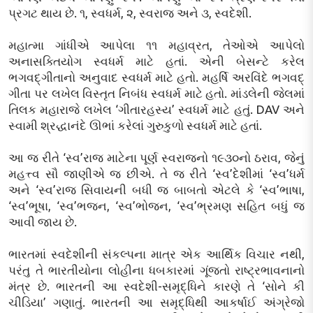
પ્રગટ થાય છે. ૧, સ્વધર્મ, ૨, સ્વરાજ અને ૩, સ્વદેશી.
મહાત્મા ગાંધીએ આપેલા ૧૧ મહાવ્રત, તેઓએ આપેલો
અનાસક્તિયોગ સ્વધર્મ માટે હતાં. એની બેસન્ટે કરેલ
ભગવદ્‌ગીતાનો અનુવાદ સ્વધર્મ માટે હતો. મહર્ષિ અરવિંદે ભગવદ્‌
ગીતા પર લખેલ વિસ્તૃત નિબંધ સ્વધર્મ માટે હતો. માંડલેની જેલમાં
તિલક મહારાજે લખેલ ‘ગીતારહસ્ય’ સ્વધર્મ માટે હતું. DAV અને
સ્વામી શ્રદ્ધાનંદે ઊભાં કરેલાં ગુરુકુળો સ્વધર્મ માટે હતાં.
આ જ રીતે ‘સ્વ’રાજ માટેના પૂર્ણ સ્વરાજનો ૧૯૩૦નો ઠરાવ, જેનું
મહત્ત્વ સૌ જાણીએ જ છીએ. તે જ રીતે ‘સ્વ’દેશીમાં ‘સ્વ’ધર્મ
અને ‘સ્વ’રાજ સિવાયની બધી જ બાબતો એટલે કે ‘સ્વ’ભાષા,
‘સ્વ’ભૂષા, ‘સ્વ’ભજન, ‘સ્વ’ભોજન, ‘સ્વ’ભ્રમણ સહિત બધું જ
આવી જાય છે.
ભારતમાં સ્વદેશીની સંકલ્પના માત્ર એક આર્થિક વિચાર નથી,
પરંતુ તે ભારતીયોના લોહીના ધબકારમાં ગૂંજતો રાષ્ટ્રભાવનાનો
મંત્ર છે. ભારતની આ સ્વદેશી-સમૃદ્ધિને કારણે તે ‘સોને કી
ચીડિયા’ ગણાતું. ભારતની આ સમૃદ્ધિથી આકર્ષાઈ અંગ્રેજો