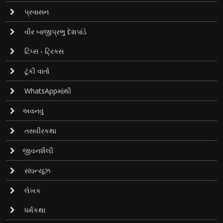
પ્રવાસન
વીર બાજીપ્રભુ દેશપાંડે
ટિપ્સ - ટ્રિક્સ
ટૂંકી વાર્તા
WhatsAppમાંથી
અવનવું
તસવીરકથા
જીવનશૈલી
સંઘન્યૂઝ
લેખક
ધર્મકથા