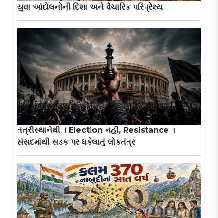
યુવા આંદોલનોની દિશા અને વૈચારિક પરિપ્રેક્ષ્ય
તંત્રીસ્થાનેથી । Election નહીં, Resistance ।
સંસદમાંથી સડક પર ધકેલાતું લોકતંત્ર