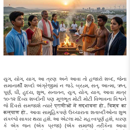
યુગ, યોગ, યાગ, આ ત્રણ અને આવા તો હજારો શબ્દ, જેના
સમાનાર્થી શબ્દો અંગ્રેજીમાં ન જડે. બ્રહ્મ, સત્, આત્મા, ઋત,
પૂર્ણ, ઘી, હૃદય, શુભ, સનાતન, યુગ, યોગ, યાગ, આવા માત્ર
૧૦-૧૨ દિવ્ય શબ્દોની પણ મૂળભૂત મોટી મોટી વિભાવના વિશ્વને
જે દિવસે સમજાશે ત્યારે प्राणीओं में सद्भावना हो.. विश्व का
कल्याण हो.. આવા સામૂહિકપણે ઉચ્ચારાતા શતાબ્દીઓના શુભ
સંકલ્પો સાકાર થયા હશે. આ એટલા માટે મહત્ત્વપૂર્ણ હશે, કારણ
કે એક જન (એક પ્રજા) (એક સમાજ) તરીકેના આવા