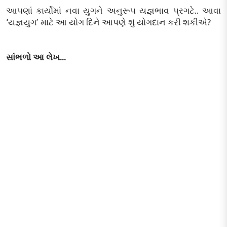
આપણાં કાર્યોમાં નવા યુગને અનુરૂપ યજ્ઞભાવ પ્રગટે.. આવા
‘યજ્ઞયુગ’ માટે આ યોગ દિને આપણે શું યોગદાન કરી શકીએ?
સાંભળો આ લેખ...