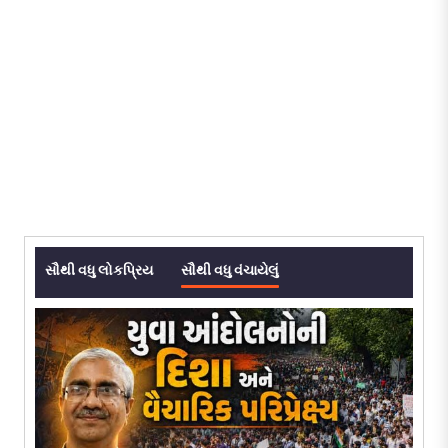
સૌથી વધુ લોકપ્રિય
સૌથી વધુ વંચાયેલું