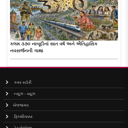
કલમ ૩૭૦ નાબૂદીનાં સાત વર્ષ અને ઐતિહાસિક
નવસર્જનની ગાથા
કવર સ્ટોરી
ન્યૂઝ - વ્યૂઝ
ખેલજગત
ફિલ્મીચક્કર
ટેક્નોલોજી