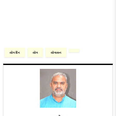
યોગ દિન
યોગ
યોગાસન