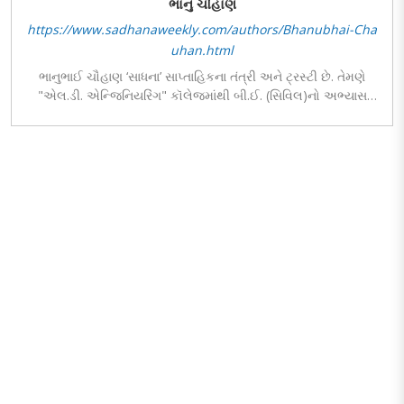
ભાનુ ચૌહાણ
https://www.sadhanaweekly.com/authors/Bhanubhai-Cha
uhan.html
ભાનુભાઈ ચૌહાણ ‘સાધના’ સાપ્તાહિકના તંત્રી અને ટ્રસ્ટી છે. તેમણે
"એલ.ડી. એન્જિનિયરિંગ" કૉલેજમાંથી બી.ઈ. (સિવિલ)નો અભ્યાસ
કર્યો છે તથા "સેપ્ટ યુનિવર્સિટી - અમદાવાદ"માંથી અર્બન એન્ડ
રિજિયોનલ પ્લાનિંગમાં એમ.ટેક. કર્યું છે. અગાઉ તેમણે કર્ણાવતી કો-
ઓપરેટિવ બેંક તથા ગુજરાત રાજ્ય યોગ બોર્ડમાં ડિરેક્ટરનું દાયિત્વ પણ
સંભાળ્યું છે. તેઓ વિચારક અને લેખક છે. ‘સાધના’માં "અવલોકન" અને
"વિચારવિમર્શ" શીર્ષક હેઠળ લખાયેલ વિવિધ વિચારપ્રેરક લેખોમાં તથા
તંત્રીલેખોમાં તેઓનો વૈચારિક પરિચય પ્રાપ્ત થાય છે...