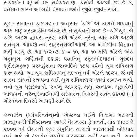
સંકલ્પોના મૂળમાં છે- સર્વકલ્યાણ. કસોટી એટલી જ છે કે,
વર્તમાન ભારત આ બધી વિભાવનાઓને જીવે, જીવંત રાખે..
યુગ:- સનાતન કાળગણના અનુસાર ‘કળિ’ એ કાળને માપવાનું
એક મોટું બ્રહ્માંડીય એકમ છે. તે સૂચવતો શબ્દ છે- કળિયુગ. બે
કળિ એટલે દ્વાપર, ત્રણ કળિ એટલે ત્રેતા, ચાર કળિ એટલે
સતયુગ. આપણે ત્યાં સહસ્ત્રાબ્દીઓથી આ ખગોળીય વિજ્ઞાન
ભર્યું પડ્યું છે. આ ૧+૨+૩+૪ = ૧૦, આ ૧૦ કળિ એટલે એક
મહાયુગ. ગણિતની દશાંશ પદ્ધતિનું રહસ્યોદઘાટન! ગુરુદેવ
શ્રીરામકૃષ્ણ પરમહંસના જન્મદિને ૧૭૫ વર્ષનો યુગ સંધિકાળ
શરૂ થયો. આ યુગ સંધિકાળનું મધ્યનું વર્ષ એટલે ૧૯૨૫, જે વર્ષે
રા.સ્વ. સંઘની સ્થાપના થઈ. યુગ સંધિકાળ ૨૦૧૧માં સમાપ્ત થયો.
નવો યુગ પ્રારંભાયો. ‘સ્વ’નું જાગરણ થયું. ૨૦૧૪માં ચૂંટાયેલી
ભાજપની નરેન્દ્રભાઈવાળી સરકારના વિક્રમી સતત ૪૪૦૪ (+)
ગૌરવવંતા દિવસો આપણી સામે છે.
કન્વર્ઝન (ધર્મપરિવર્તન)નો એજન્ડા લઈને વિશ્વમાં ભટકતી
મઝહબ-રીલીજિયનના આધારે વૈમનસ્ય ફેલાવતી, માંડ ૧૫૦૦ કે
૨૦૦૦ વર્ષ ઉંમરની કટ્ટર સંકુચિત તાકાતો ભારતમાંથી બોધપાઠ
લઈ શકે તો ઢંકાયેલું वसुधैव कुटुंबकम् અરે! ઢૂકડું નહીં, સાવ