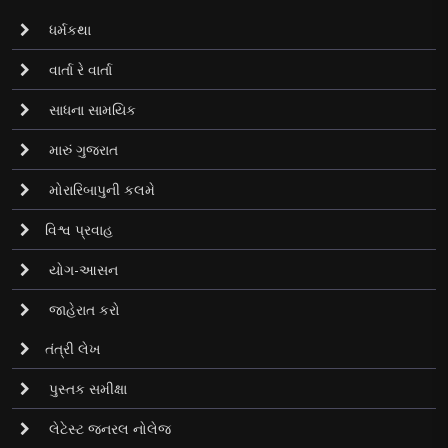
ધર્મકથા
વાર્તા રે વાર્તા
સાધના સામયિક
મારું ગુજરાત
મોરારિબાપુની કલમે
વિશ્વ પ્રવાહ
યોગ-આસન
જાહેરાત કરો
તંત્રી લેખ
પુસ્તક સમીક્ષા
લેટેસ્ટ જનરલ નોલેજ