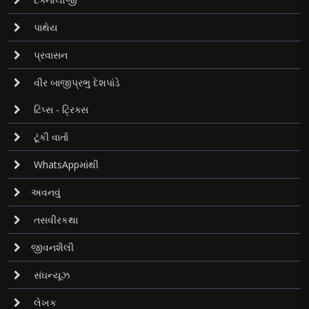
પાથેય
પ્રવાસન
વીર બાજીપ્રભુ દેશપાંડે
ટિપ્સ - ટ્રિક્સ
ટૂંકી વાર્તા
WhatsAppમાંથી
અવનવું
તસવીરકથા
જીવનશૈલી
સંઘન્યૂઝ
લેખક