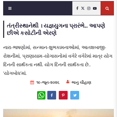
તંત્રીસ્થાનેથી । યજ્ઞયુગના પ્રારંભે.. આપણે
છીએ કસોટીની એરણે
નારા-ભાષણોમાં, સન્માન-શુભકામનાઓમાં, આતશબાજી-
રોશનીમાં, પ્રાણાયામ-યોગાસનોમાં વગેરે વગેરેમાં માત્ર યોગ
દિનની સાર્થકતા નથી. યોગ દિનની સાર્થકતા છે..
‘યોગબોધ’માં.
૧૯-જૂન-૨૦૨૬
ભાનુ ચૌહાણ
WhatsApp