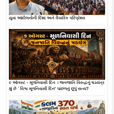
યુવા આંદોલનોની દિશા અને વૈચારિક પરિપ્રેક્ષ્ય
૯ ઑગસ્ટ - મૂળનિવાસી દિન । જનજાતિ વિરુદ્ધનું ષડયંત્ર
શું છે `વિશ્વ મૂળનિવાસી દિન’ પાછળનું છૂપું સત્ય?