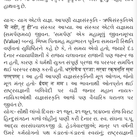
હાથવગુ છે.
યાગ:- યાગ એટલે યજ્ઞ. આપણી યજ્ઞસંસ્કૃતિ - ઋષિસંસ્કૃતિએ
‘मैं नहीं, तु हीं’ના સંસ્કાર આપ્યા. આ સંસ્કાર એટલે યજ્ઞમય
(સમર્પણમય) જીવન. ‘સમર્પણ’ એક મહામૂલું જીવનમૂલ્ય
(Value) બન્યું. ભિષ્મ પિતામહ મહાભારત પૂર્વેના સમયની સ્થિતિ
વર્ણવતાં યુધિષ્ઠિરને કહે છે કે, તે સમય એવો હતો, જ્યારે દંડ
દેનાર ન્યાયાધીશની કે રાજ્ય ચલાવનાર રાજાની પણ જરૂર જ
ન હતી, કારણ કે ધર્મથી યુક્ત સંપૂર્ણ પ્રજા જ પરસ્પર સમર્પિત
થઈ પરસ્પર રક્ષણ કરતી હતી. धर्मेणैव प्रजा: सर्वा रक्षन्ति स्म
परस्परम् । આ હતી આપણી યજ્ઞસંસ્કૃતિની મૂળ ઓળખ, જેનો
મૂળ મંત્ર હતો- ईदम् न मम । આ ભાવનાથી ઓતપ્રોત થઈ
રાષ્ટ્રયજ્ઞની બલિવેદી પર ચઢી જનાર મહાન નાયક-
નાયિકાઓથી યજ્ઞસંસ્કૃતિ આજે પણ વૈચારિક ધરાતલ પર
જીવંત છે.
યોગ:- સૌથી લાંબો દિવસ- ૨૧ જૂન. ૨૧ જૂન, ૧૯૪૦ના રોજ વિરાટ
હિન્દુસંગઠન કાજે લોહીનું પાણી કરી દેનાર રા. સ્વ. સંઘના પ.પૂ.
આદ્ય સરસંઘચાલકજી ડૉ. હેડગેવારજીએ; માત્ર ૫૧ વર્ષની
ઉંમરે કર્મયોગનો પથ કંડારતાં-કંડારતાં સ્વયંનું; રાષ્ટ્રયજ્ઞની