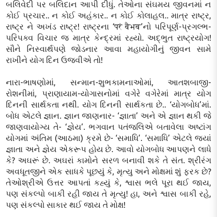
બલિવેદી પર બલિદાન આપી દીધું. તેઓના સંઘમય જીવનમાં ન
કોઈ પ્રચાર.. ન કોઈ અહંકાર.. ન કોઈ કોલાહલ.. માત્ર રાષ્ટ્ર,
રાષ્ટ્ર ને અખંડ રાષ્ટ્ર! રાષ્ટ્રના ‘परं वैभव’નો પરિપૂર્ણ-પ્રગલ્ભ-
પરિપક્વ વિચાર જ માત્ર કેન્દ્રમાં રહ્યો. અદ્ભુત રાષ્ટ્રયોગ!
સૌને નિસ્વાર્થપણે જોડનાર આવા મહાયોગીનું જીવન સામે
રાખીને યોગ દિન ઉજવીએ તો!
નારા-ભાષણોમાં, સન્માન-શુભકામનાઓમાં, આતશબાજી-
રોશનીમાં, પ્રાણાયામ-યોગાસનોમાં વગેરે વગેરેમાં માત્ર યોગ
દિનની સાર્થકતા નથી. યોગ દિનની સાર્થકતા છે.. ‘યોગબોધ’માં.
બોધ એટલે જ્ઞાન. જ્ઞાન જાણનાર- ‘જ્ઞાતા’ અને એ જ્ઞાન થકી જે
જાણવાયોગ્ય તે- ‘જ્ઞેય’. ભગવાન પતંજલિએ બતાવેલા અષ્ટાંગ
યોગમાં અંતિમ (આઠમા) ક્રમે છે- ‘સમાધિ’. ‘સમાધિ’ એટલે જ્યાં
જ્ઞાતા અને જ્ઞેય એકરૂપ હોય છે. આવો યોગબોધ આપણને લાધે
કે? અઘરૂં છે. અઘરાં કામોને સરળ બનાવી શકે તે સંત. શ્રીરંગ
અવધૂતજીને એક સાધકે પૂછયું કે, મૃત્યુ અને મોક્ષમાં શું ફરક છે?
તેઓશ્રીએ ઉત્તર આપતાં કહ્યું કે, શ્વાસ ભલે પૂરા થઈ જાય,
પણ સંકલ્પો બાકી રહી જાય તે મૃત્યુ! હા, અને શ્વાસ બાકી રહે,
પણ સંકલ્પો સાકાર થઈ જાય તે મોક્ષ!