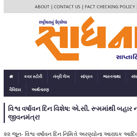
ABOUT
|
CONTACT US
|
FACT CHECKING POLICY
કવર સ્ટોરી
તંત્રી લેખ
સાંપ્રત
ભારતગાથા
સં
વૈવિધ્ય
અર્થતારણ
વિશ્વ વર્ષાવન દિન વિશેષ: એ.સી. રૂમમાંથી બહ
જીવનમંત્ર!
૨૨ જૂન- વિશ્વ વર્ષાવન દિન નિમિત્તે અરણ્યોના આરાધક આ