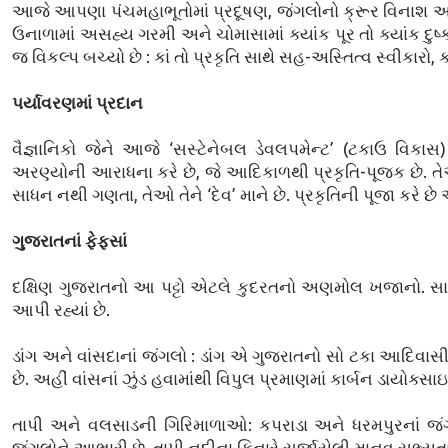
આજે આપણા પંચમહાભૂતોમાં પ્રદૂષણ, જંગલોનો ક્રૂર વિનાશ અને સ
ઉનાળામાં અસહ્ય ગરમી અને ચોમાસામાં ક્યાંક પૂર તો ક્યાંક દુષ
જ વિકલ્પ બચ્યો છે : કાં તો પ્રકૃતિ સાથે સહ-અસ્તિત્વ સ્વીકારો, ક
પર્યાવરણમાં પ્રદાન
વૈજ્ઞાનિકો જેને આજે ‘સસ્ટેનેબલ ડેવલપમેન્ટ’ (ટકાઉ વિ
અરણ્યોની આરાધના કરે છે, જે આદિકાળથી પ્રકૃતિ-પૂજક છે. તેઓ
સાધન નથી ગણતા, તેઓ તેને ‘દેવ’ માને છે. પ્રકૃતિની પૂજા કરે છ
ગુજરાતનાં ફેફસાં
દક્ષિણ ગુજરાતનો આ પટ્ટો એટલે કુદરતનો અણમોલ ખજાનો. સાગ, 
આપી રહ્યાં છે.
ડાંગ અને વાંસદાનાં જંગલો : ડાંગ એ ગુજરાતનો સો ટકા આદિવાસી
છે. અહીં વાંસનાં ઝુંડ હવામાંથી વિપુલ પ્રમાણમાં કાર્બન ડાયોક્સ
તાપી અને વલસાડની ગિરિમાળાઓ: કપરાડા અને ધરમપુરનાં જંગલો
જંગલોને આભારી છે. તાપી નદીના કિનારે સર્જાયેલી માનવ સભ્