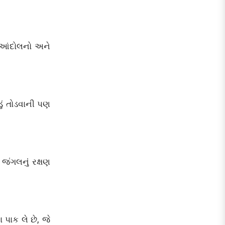
-આંદોલનો અને
ું તોડવાની પણ
જંગલનું રક્ષણ
ાક લે છે, જે