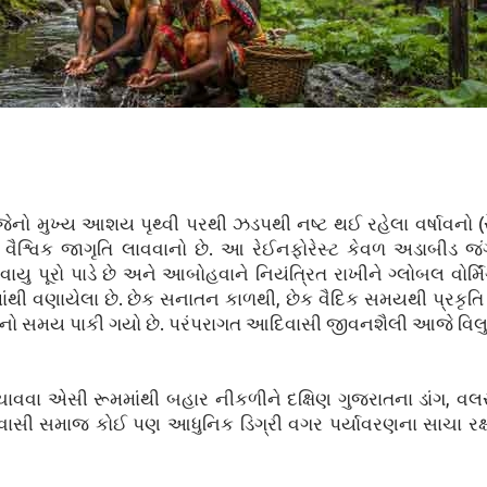
, જેનો મુખ્ય આશય પૃથ્વી પરથી ઝડપથી નષ્ટ થઈ રહેલા વર્ષાવનો (
વૈશ્વિક જાગૃતિ લાવવાનો છે. આ રેઈનફોરેસ્ટ કેવળ અડાબીડ જ
ુ પૂરો પાડે છે અને આબોહવાને નિયંત્રિત રાખીને ગ્લોબલ વોર્મિંગ 
ંથી વણાયેલા છે. છેક સનાતન કાળથી, છેક વૈદિક સમયથી પ્રકૃતિ
ાનો સમય પાકી ગયો છે. પરંપરાગત આદિવાસી જીવનશૈલી આજે વિલુ
ણ બચાવવા એસી રૂમમાંથી બહાર નીકળીને દક્ષિણ ગુજરાતના ડાંગ, વ
ાસી સમાજ કોઈ પણ આધુનિક ડિગ્રી વગર પર્યાવરણના સાચા રક્ષ