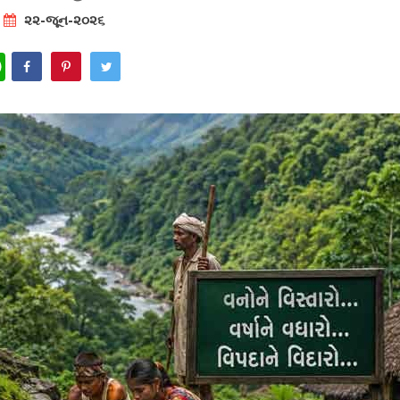
૨૨-જૂન-૨૦૨૬
WhatsApp