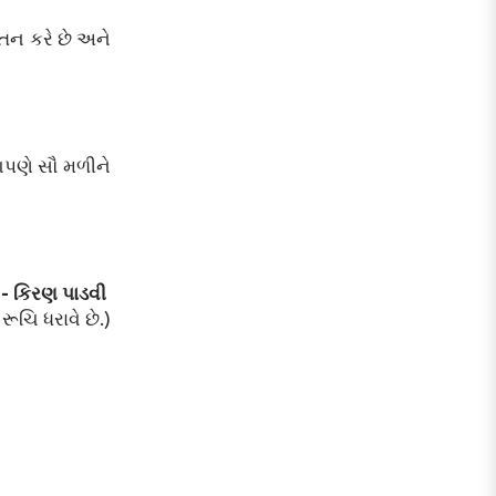
તન કરે છે અને
 આપણે સૌ મળીને
- કિરણ પાડવી
ૂચિ ધરાવે છે.)