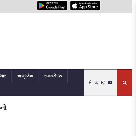
િચાર
અગ્રલેખ
સમાજોદય
ઓનો