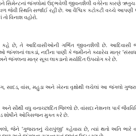
િમેન્ટનાં જંગલોમાં ઉદ્‌ભવેલી જીવનશૈલી વગેરેના કારણે ઋતુચક્
્કાળ જેવી સ્થિતિ સર્જાઈ રહી છે. આ વૈશ્વિક કટોકટી વચ્ચે આપણી
ાં તો વિનાશ વહોરો.
કાસ) કહે છે, તે આદિવાસીઓની ગર્ભિત જીવનશૈલી છે. આદિવાસી
 જંગલનાં લાકડાં, નદીના પાણી કે જમીનને ક્યારેય માત્ર ‘સંસાધ
ે અને જંગલના માત્ર સૂકા લાકડાનો મર્યાદિત ઉપયોગ કરે છે.
સાદડ, વાંસ, મહુડા અને ખેરના વૃક્ષોથી લચેલાં આ જંગલો ગુજરા
 અને સૌથી વધુ વનાચ્છાદિત જિલ્લો છે. વાંસદા નેશનલ પાર્ક જૈવવ
ાઇડ શોષીને ઓક્સિજન મુક્ત કરે છે.
, જેને ‘ગુજરાતનું ચેરાપુંજી’ કહેવાય છે, ત્યાં થતો અતિ ભાર
યતા જળ અને જંગલના સમન્વયનું જીવંત ઉદાહરણ છે.