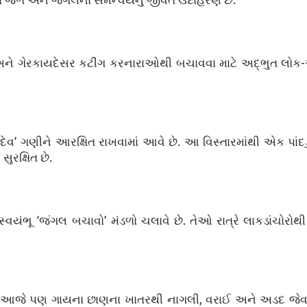
 અને ગેરકાયદેસર કટીંગ કરનારાઓથી બચાવવા માટે અદ્ભુત લોક
ેવ’ ગણીને આરક્ષિત રાખવામાં આવે છે. આ વિસ્તારમાંથી એક પાંદડ
ુરક્ષિત છે.
યંભૂ ‘જંગલ બચાવો’ મંડળો ચલાવે છે. તેઓ રાત્રે લાકડાંચોરોથી 
આજે પણ ગાયના છાણના ખાતરથી નાગલી, વરાઈ અને અડદ જેવા પ