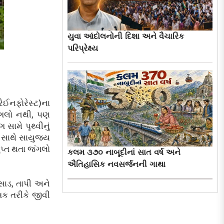
યુવા આંદોલનોની દિશા અને વૈચારિક
પરિપ્રેક્ષ્ય
રેઈનફોરેસ્ટ)ના
ંગલો નથી, પણ
સામે પૃથ્વીનું
 સાથે સાયુજ્ય
પ્ત થતા જંગલો
કલમ ૩૭૦ નાબૂદીનાં સાત વર્ષ અને
ઐતિહાસિક નવસર્જનની ગાથા
લસાડ, તાપી અને
ક તરીકે જીવી