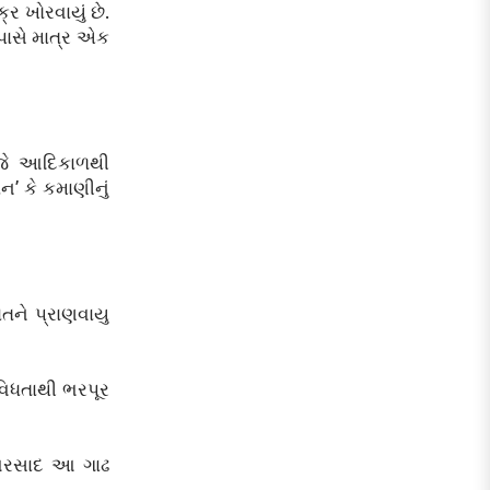
ર ખોરવાયું છે.
 પાસે માત્ર એક
 જે આદિકાળથી
ન’ કે કમાણીનું
તને પ્રાણવાયુ
િવિધતાથી ભરપૂર
ે વરસાદ આ ગાઢ