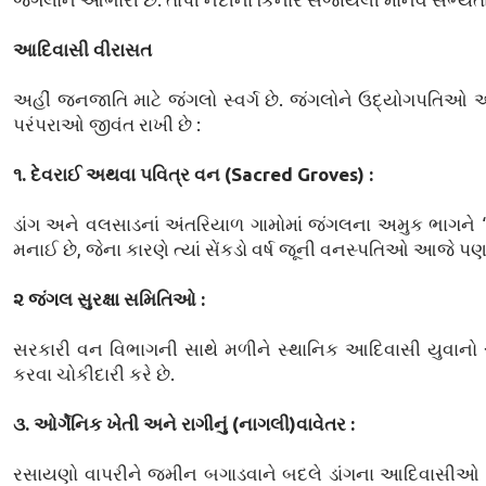
આદિવાસી વીરાસત
અહીં જનજાતિ માટે જંગલો સ્વર્ગ છે. જંગલોને ઉદ્યોગપતિઓ
પરંપરાઓ જીવંત રાખી છે :
૧. દેવરાઈ અથવા પવિત્ર વન (Sacred Groves) :
ડાંગ અને વલસાડનાં અંતરિયાળ ગામોમાં જંગલના અમુક ભાગને ‘દ
મનાઈ છે, જેના કારણે ત્યાં સેંકડો વર્ષ જૂની વનસ્પતિઓ આજે પણ સ
૨ જંગલ સુરક્ષા સમિતિઓ :
સરકારી વન વિભાગની સાથે મળીને સ્થાનિક આદિવાસી યુવાનો સ્વ
કરવા ચોકીદારી કરે છે.
૩. ઓર્ગેનિક ખેતી અને રાગીનું (નાગલી)વાવેતર :
રસાયણો વાપરીને જમીન બગાડવાને બદલે ડાંગના આદિવાસીઓ 