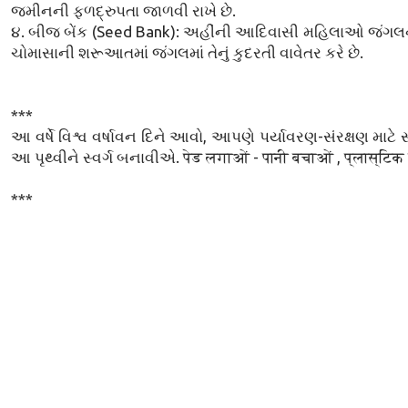
જમીનની ફળદ્રુપતા જાળવી રાખે છે.
૪. બીજ બેંક (Seed Bank): અહીંની આદિવાસી મહિલાઓ જંગલની
ચોમાસાની શરૂઆતમાં જંગલમાં તેનું કુદરતી વાવેતર કરે છે.
***
આ વર્ષે વિશ્વ વર્ષાવન દિને આવો, આપણે પર્યાવરણ-સંરક્ષણ માટે
આ પૃથ્વીને સ્વર્ગ બનાવીએ. पेड लगाओं - पानी बचाओं , प्लास्टि
***