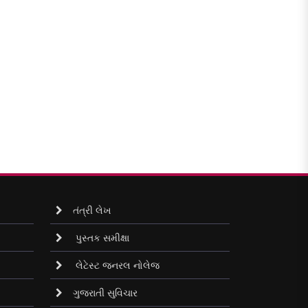
તંત્રી લેખ
પુસ્તક સમીક્ષા
લેટેસ્ટ જનરલ નોલેજ
ગુજરાતી સુવિચાર