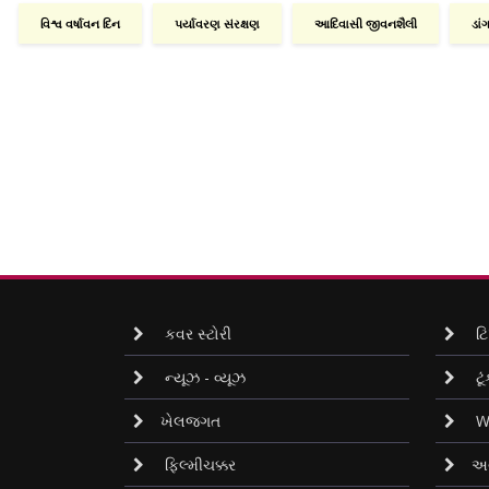
વિશ્વ વર્ષાવન દિન
પર્યાવરણ સંરક્ષણ
આદિવાસી જીવનશૈલી
ડાં
કવર સ્ટોરી
ટિ
ન્યૂઝ - વ્યૂઝ
ટૂં
ખેલજગત
Wh
ફિલ્મીચક્કર
અવ