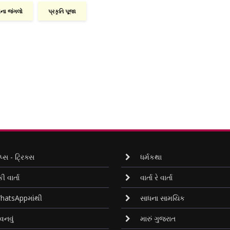
ગના જંગલો
પ્રકૃતિ પૂજા
પ્સ - ટ્રિક્સ
ધર્મકથા
કી વાર્તા
વાર્તા રે વાર્તા
atsAppમાંથી
સાધના સામયિક
નવું
મારું ગુજરાત