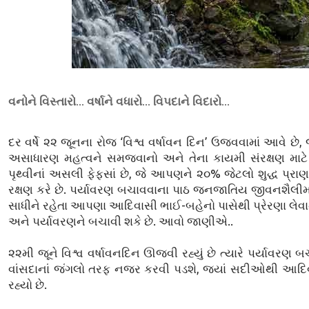
વનોને વિસ્તારો... વર્ષાને વધારો... વિપદાને વિદારો...
દર વર્ષે ૨૨ જૂનના રોજ ‘વિશ્વ વર્ષાવન દિન’ ઉજવવામાં આવે છે
અસાધારણ મહત્વને સમજવાનો અને તેના કાયમી સંરક્ષણ માટે 
પૃથ્વીનાં અસલી ફેફસાં છે, જે આપણને ૨૦% જેટલો શુદ્ધ પ્રાણવાય
રક્ષણ કરે છે. પર્યાવરણ બચાવવાના પાઠ જનજાતિય જીવનશૈલીમા
સાધીને રહેતા આપણા આદિવાસી ભાઈ-બહેનો પાસેથી પ્રેરણા લેવ
અને પર્યાવરણને બચાવી શકે છે. આવો જાણીએ..
૨૨મી જૂને વિશ્વ વર્ષાવનદિન ઊજવી રહ્યું છે ત્યારે પર્યાવર
વાંસદાનાં જંગલો તરફ નજર કરવી પડશે, જ્યાં સદીઓથી આદિવ
રહ્યો છે.