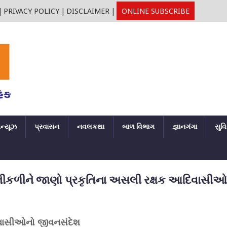
|
PRIVACY POLICY
|
DISCLAIMER
|
ONLINE SUBSCRIBE
ઘન્યૂઝ
પ્રવાસન
નવલકથા
બાળ વિભાગ
જ્ઞાનગંગા
સુવ
ાર નીકળીને જાણો પ્રકૃતિના અસલી રક્ષક આદિવાસી
દિવાસીઓનો જીવનસંદેશ