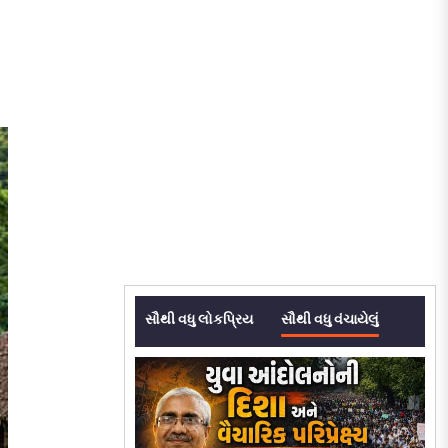
સૌથી વધુ લોકપ્રિય
સૌથી વધુ વંચાયેલું