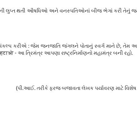
 લુપ્ત થતી ઔષધિઓ અને વનસ્પતિઓનાં બીજ ભેગાં કરી તેનું જ
 સંકલ્પ કરીએ : જેમ જનજાતિ જંગલને પોતાનું સ્વર્ગ માને છે, તેમ
क हटाओ - આ ત્રિમંત્ર આપણા રાષ્ટ્રનિર્માણનો મહામંત્ર બની રહો.
(પી.આઈ. તરીકે ફરજ બજાવતા લેખક પર્યાવરણ માટે વિશેષ ર