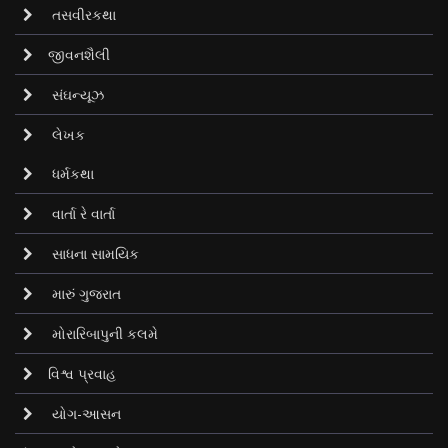
તસવીરકથા
જીવનશૈલી
સંઘન્યૂઝ
લેખક
ધર્મકથા
વાર્તા રે વાર્તા
સાધના સામયિક
મારું ગુજરાત
મોરારિબાપુની કલમે
વિશ્વ પ્રવાહ
યોગ-આસન