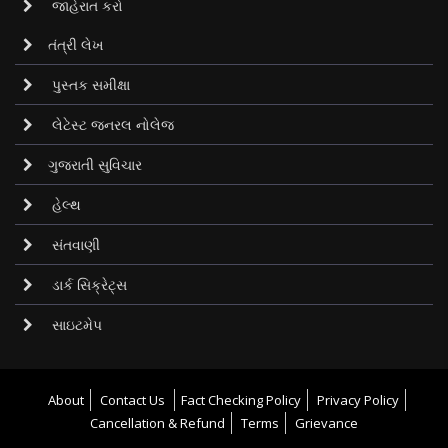
જાહેરાત કરો
તંત્રી લેખ
પુસ્તક સમીક્ષા
લેટેસ્ટ જનરલ નોલેજ
ગુજરાતી સુવિચાર
હેલ્થ
સંતવાણી
ડાર્ક સિક્રેટ્‌સ
સાઇટમેપ
About
Contact Us
Fact Checking Policy
Privacy Policy
Cancellation & Refund
Terms
Grievance