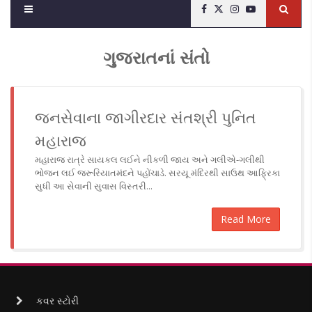
ગુજરાતનાં સંતો
જનસેવાના જાગીરદાર સંતશ્રી પુનિત
મહારાજ
મહારાજ રાત્રે સાયકલ લઈને નીકળી જાય અને ગલીએ-ગલીથી
ભોજન લઈ જરૂરિયાતમંદને પહોંચાડે. સરયૂ મંદિરથી સાઉથ આફ્રિકા
સુધી આ સેવાની સુવાસ વિસ્તરી...
Read More
કવર સ્ટોરી