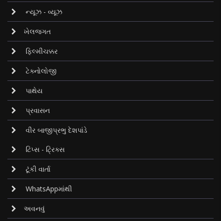
ન્યૂઝ - વ્યૂઝ
ખેલજગત
ફિલ્મીચક્કર
ટેક્નોલોજી
પાથેય
પ્રવાસન
વીર બાજીપ્રભુ દેશપાંડે
ટિપ્સ - ટ્રિક્સ
ટૂંકી વાર્તા
WhatsAppમાંથી
અવનવું