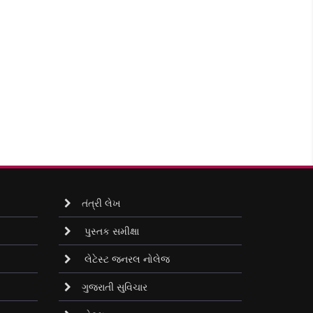
તંત્રી લેખ
પુસ્તક સમીક્ષા
લેટેસ્ટ જનરલ નોલેજ
ગુજરાતી સુવિચાર