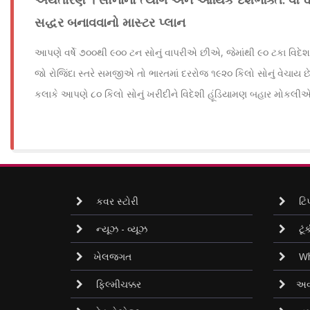
સદ્ધર બનાવવાનો માસ્ટર પ્લાન
આપણે વર્ષે ૭૦૦થી ૯૦૦ ટન સોનું વાપરીએ છીએ, જેમાંથી ૯૦ ટકા વિદેશથ
જો રોજિંદા સ્તરે સમજીએ તો ભારતમાં દરરોજ ૧૯૨૦ કિલો સોનું વેચાય છ
કલાકે આપણે ૮૦ કિલો સોનું ખરીદીને વિદેશી હૂંડિયામણ બહાર મોકલી
કવર સ્ટોરી
ટિપ
ન્યૂઝ - વ્યૂઝ
ટૂંક
ખેલજગત
Wh
ફિલ્મીચક્કર
અવ