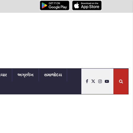
િચાર
અગ્રલેખ
સમાજોદય