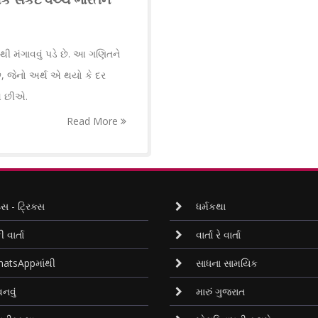
ી મંગાવવું પડે છે. આ ગણિતને
ે, જેનો અર્થ એ થયો કે દર
એ છીએ.
Read More
્સ - ટ્રિક્સ
ધર્મકથા
ી વાર્તા
વાર્તા રે વાર્તા
atsAppમાંથી
સાધના સામયિક
નવું
મારું ગુજરાત