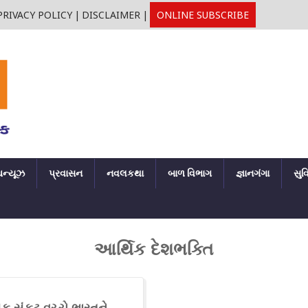
PRIVACY POLICY
|
DISCLAIMER
|
ONLINE SUBSCRIBE
ઘન્યૂઝ
પ્રવાસન
નવલકથા
બાળ વિભાગ
જ્ઞાનગંગા
સુવ
આર્થિક દેશભક્તિ
િક સંકટ વચ્ચે ભારતને