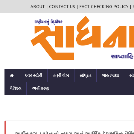
ABOUT
|
CONTACT US
|
FACT CHECKING POLICY
|
કવર સ્ટોરી
તંત્રી લેખ
સાંપ્રત
ભારતગાથા
સં
વૈવિધ્ય
અર્થતારણ
અર્થતારણ । સોનાનો ત્યાગ અને આર્થિક દેશભક્તિ: વૈશ્વ