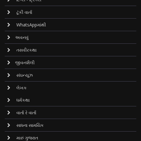
ટૂંકી વાર્તા
WhatsAppમાંથી
અવનવું
તસવીરકથા
જીવનશૈલી
સંઘન્યૂઝ
લેખક
ધર્મકથા
વાર્તા રે વાર્તા
સાધના સામયિક
મારું ગુજરાત