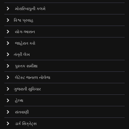
મોરારિબાપુની કલમે
વિશ્વ પ્રવાહ
યોગ-આસન
જાહેરાત કરો
તંત્રી લેખ
પુસ્તક સમીક્ષા
લેટેસ્ટ જનરલ નોલેજ
ગુજરાતી સુવિચાર
હેલ્થ
સંતવાણી
ડાર્ક સિક્રેટ્‌સ