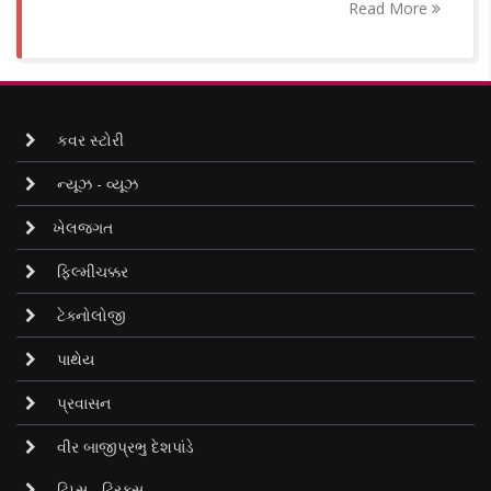
Read More
કવર સ્ટોરી
ન્યૂઝ - વ્યૂઝ
ખેલજગત
ફિલ્મીચક્કર
ટેક્નોલોજી
પાથેય
પ્રવાસન
વીર બાજીપ્રભુ દેશપાંડે
ટિપ્સ - ટ્રિક્સ