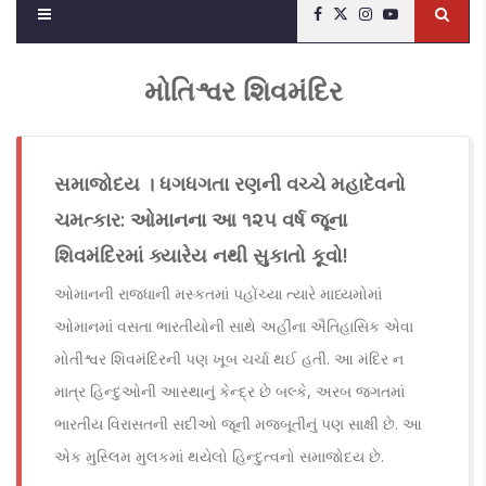
મોતિશ્વર શિવમંદિર
સમાજોદય । ધગધગતા રણની વચ્ચે મહાદેવનો
ચમત્કાર: ઓમાનના આ ૧૨૫ વર્ષ જૂના
શિવમંદિરમાં ક્યારેય નથી સુકાતો કૂવો!
ઓમાનની રાજધાની મસ્કતમાં પહોંચ્યા ત્યારે માધ્યમોમાં
ઓમાનમાં વસતા ભારતીયોની સાથે અહીંના ઐતિહાસિક એવા
મોતીશ્વર શિવમંદિરની પણ ખૂબ ચર્ચા થઈ હતી. આ મંદિર ન
માત્ર હિન્દુઓની આસ્થાનું કેન્દ્ર છે બલ્કે, અરબ જગતમાં
ભારતીય વિરાસતની સદીઓ જૂની મજબૂતીનું પણ સાક્ષી છે. આ
એક મુસ્લિમ મુલકમાં થયેલો હિન્દુત્વનો સમાજોદય છે.