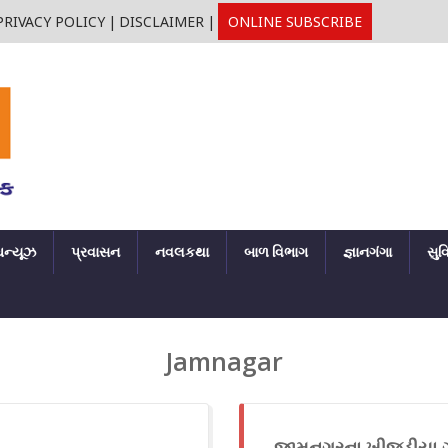
PRIVACY POLICY
|
DISCLAIMER
|
ONLINE SUBSCRIBE
ઘન્યૂઝ
પ્રવાસન
નવલકથા
બાળ વિભાગ
જ્ઞાનગંગા
સુવ
Jamnagar
.
જામનગરના ખીજડીયા ગામ