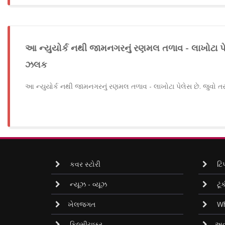
આ ન્યુયોર્ક નથી જામનગરનું રણમલ તળાવ - લાખોટા પે
ઝલક
આ ન્યુયોર્ક નથી જામનગરનું રણમલ તળાવ - લાખોટા પેલેસ છે. જુવો
કવર સ્ટોરી
ટિપ
ન્યૂઝ - વ્યૂઝ
ટૂંક
ખેલજગત
Wh
ફિલ્મીચક્કર
અવ