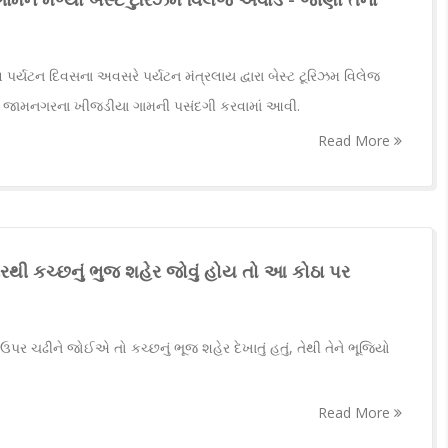
વ પર્યટન દિવસના અવસરે પર્યટન મંત્રલાય દ્વારા બેસ્ટ ટૂરિઝમ વિલેજ
ાત્ર જામનગરના ખીજડીયા ગામની પસંદગી કરવામાં આવી.
Read More
થી કચ્છનું ભુજ શહેર જોવું હોય તો આ કોઠા પર
 ઉપર ચઢીને જોઈએ તો કચ્છનું ભૂજ શહેર દેખાતું હતું, તેથી તેને ભૂજિયો
Read More