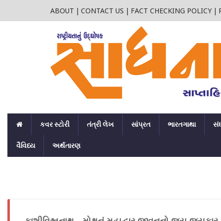
ABOUT
|
CONTACT US
|
FACT CHECKING POLICY
|
કવર સ્ટોરી
તંત્રી લેખ
સાંપ્રત
ભારતગાથા
સં
વૈવિધ્ય
અર્થતારણ
કાશીવિશ્વનાથ - મોક્ષનું મહાદ્વાર જીવનનો જય જયકાર..