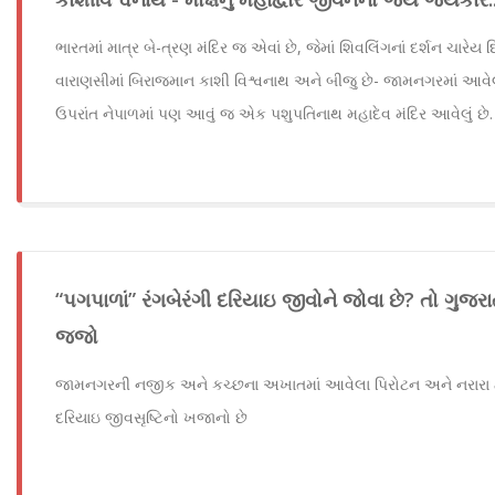
ભારતમાં માત્ર બે-ત્રણ મંદિર જ એવાં છે, જેમાં શિવલિંગનાં દર્શન ચારેય
વારાણસીમાં બિરાજમાન કાશી વિશ્વનાથ અને બીજુ છે- જામનગરમાં આવેલ
ઉપરાંત નેપાળમાં પણ આવું જ એક પશુપતિનાથ મહાદેવ મંદિર આવેલું છે.
“પગપાળાં” રંગબેરંગી દરિયાઇ જીવોને જોવા છે? તો ગુજ
જજો
જામનગરની નજીક અને કચ્છના અખાતમાં આવેલા પિરોટન અને નરારા 
દરિયાઇ જીવસૃષ્ટિનો ખજાનો છે