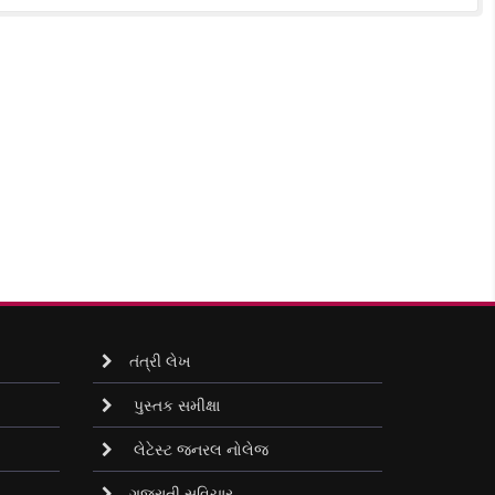
તંત્રી લેખ
પુસ્તક સમીક્ષા
લેટેસ્ટ જનરલ નોલેજ
ગુજરાતી સુવિચાર