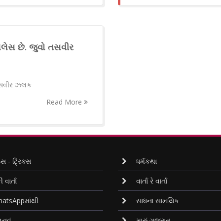
લેસ છે. જુવો તસવીર
 તસવીર ઝલક
Read More
્સ - ટ્રિક્સ
ધર્મકથા
ી વાર્તા
વાર્તા રે વાર્તા
atsAppમાંથી
સાધના સામયિક
નવું
મારું ગુજરાત