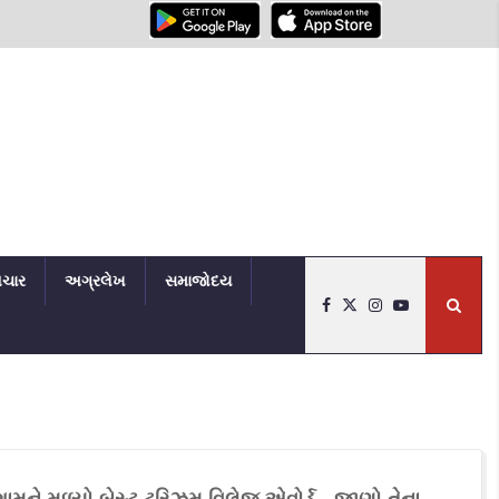
િચાર
અગ્રલેખ
સમાજોદય
ને મળ્યો બેસ્ટ ટુરિઝમ વિલેજ એવોર્ડ - જાણો તેના