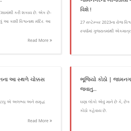
વિશે !
 દિશામાંથી કરી શકાય છે. એક છે-
ું આ કાશી વિશ્વનાથ મંદિર. આ
27 સપ્ટેમ્બર 2023ના રોજ વિશ્
સ્પર્ધામાં ગુજરાતમાંથી એકમ
Read More
રાતના આ સ્થળે ચોક્કસ
ભૂજિયો કોઠો | જામનગર
જવાતુ...
ટાપુ એ અલભ્ય અને સમૃદ્ધ
ઘણા લોકો એવું માને છે કે, છેક
કોઠો કહેવાય છે.
Read More