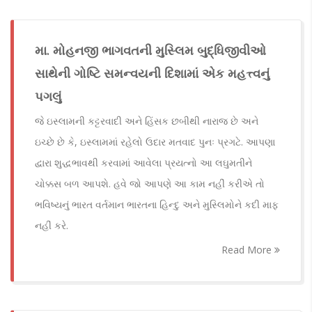
મા. મોહનજી ભાગવતની મુસ્લિમ બુદ્ધિજીવીઓ
સાથેની ગોષ્ટિ સમન્વયની દિશામાં એક મહત્ત્વનું
પગલું
જે ઇસ્લામની કટ્ટરવાદી અને હિંસક છબીથી નારાજ છે અને
ઇચ્છે છે કે, ઇસ્લામમાં રહેલો ઉદાર મતવાદ પુનઃ પ્રગટે. આપણા
દ્વારા શુદ્ધભાવથી કરવામાં આવેલા પ્રયત્નો આ લઘુમતીને
ચોક્કસ બળ આપશે. હવે જો આપણે આ કામ નહીં કરીએ તો
ભવિષ્યનું ભારત વર્તમાન ભારતના હિન્દુ અને મુસ્લિમોને કદી માફ
નહીં કરે.
Read More