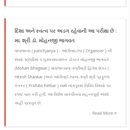
દિશા અને સ્વત્વ પર અડગ રહેવાની આ પરીક્ષા છે :
મા. શ્રી ડૉ. મોહનજી ભાગવત
પાંચજન્ય ( panchjanya ) - ઓર્ગેનાઇઝર ( Organiser ) ની
સંવાદ શ્રેણીમાં પ.પૂ.સરસંઘચાલક ડૉક્ટર મોહનજી ભાગવતે
(Mohan Bhagwat ) પાંચજન્યના તંત્રીશ્રી હિતેશ શંકર (
Hitesh Shankar )અને ઓર્ગેનાઈઝરના તંત્રી શ્રી પ્રફુલ્લ
કેતકર ( Prafulla Ketkar ) સાથે નાગપુરમાં વિવિધ વિષયો પર
સ્પષ્ટ વાત કરી હતી. આ વિશેષ વાતચીતના મહત્ત્વપૂર્ણ અંશો
અહીં પ્રસ્તુત છે.
Read More