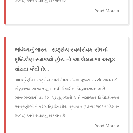
૨૦૧૮) અને સંવાદનું સંકલન છે.
Read More
ભવિષ્યનું ભારત - રાષ્ટ્રીય સ્વયંસેવક સંઘનો
દૃષ્ટિકોણ સમજવો હોય તો આ લેખમાળા અચૂક
વાંચવા જેવી છે…
આ શ્રેણીમાં રાષ્ટ્રીય સ્વયંસેવક સંઘના પૂજ્ય સરસંઘચાલક ડૉ.
મોહનરાવ ભાગવત દ્વારા નવી દિલ્હીના વિજ્ઞાનભવન ખાતે
ભારતભરમાંથી પધારેલા પ્રબુદ્ધજનો અને સમાજના વિવિધક્ષેત્રના
અગ્રણીઓને કરેલ ત્રિદિવસીય પ્રવચન (૧૭/૧૮/૧૯/ સપ્ટેમ્બર
૨૦૧૮) અને સંવાદનું સંકલન છે.
Read More