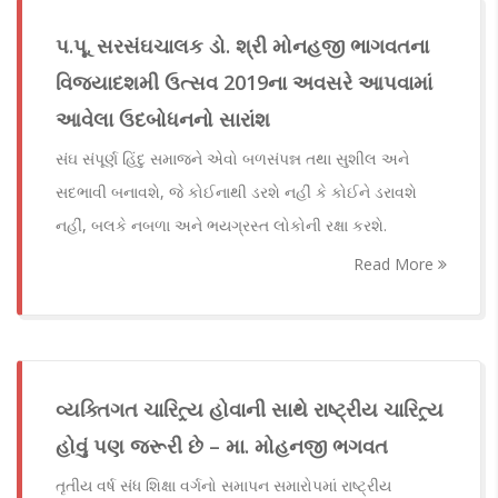
પ.પૂ. સરસંઘચાલક ડો. શ્રી મોનહજી ભાગવતના
વિજયાદશમી ઉત્સવ 2019ના અવસરે આપવામાં
આવેલા ઉદબોધનનો સારાંશ
સંઘ સંપૂર્ણ હિંદુ સમાજને એવો બળસંપન્ન તથા સુશીલ અને
સદભાવી બનાવશે, જે કોઈનાથી ડરશે નહીં કે કોઈને ડરાવશે
નહીં, બલકે નબળા અને ભયગ્રસ્ત લોકોની રક્ષા કરશે.
Read More
વ્યક્તિગત ચારિત્ર્ય હોવાની સાથે રાષ્ટ્રીય ચારિત્ર્ય
હોવું પણ જરૂરી છે – મા. મોહનજી ભગવત
તૃતીય વર્ષ સંધ શિક્ષા વર્ગનો સમાપન સમારોપમાં રાષ્ટ્રીય