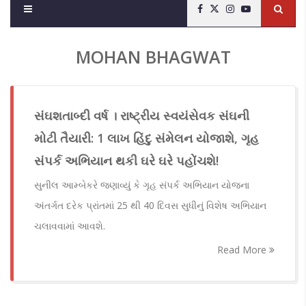
MOHAN BHAGWAT
સંઘશતાબ્દી વર્ષ । રાષ્ટ્રીય સ્વયંસેવક સંઘની
મોટી તૈયારી: 1 લાખ હિંદુ સંમેલન યોજાશે, ગૃહ
સંપર્ક અભિયાન થકી ઘરે ઘરે પહોંચશે!
સુનીલ આમ્બેકરે જણાવ્યું કે ગૃહ સંપર્ક અભિયાન યોજના
અંતર્ગત દરેક પ્રાંતમાં 25 થી 40 દિવસ સુધીનું વિશેષ અભિયાન
ચલાવવામાં આવશે.
Read More