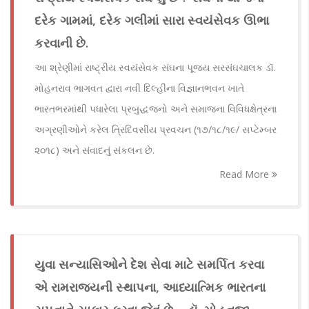
દરેક ગામમાં, દરેક ગલીમાં સારા સ્વયંસેવક ઊભા
કરવાની છે.
આ શ્રેણીમાં રાષ્ટ્રીય સ્વયંસેવક સંઘના પૂજ્ય સરસંઘચાલક ડૉ.
મોહનરાવ ભાગવત દ્વારા નવી દિલ્હીના વિજ્ઞાનભવન ખાતે
ભારતભરમાંથી પધારેલા પ્રબુદ્ધજનો અને સમાજના વિવિધક્ષેત્રના
અગ્રણીઓને કરેલ ત્રિદિવસીય પ્રવચન (૧૭/૧૮/૧૯/ સપ્ટેમ્બર
૨૦૧૮) અને સંવાદનું સંકલન છે.
Read More
યુવા સન્યાસિઓને દેશ સેવા માટે સમર્પિત કરવા
એ રામરાજ્યની સ્થાપના, આધ્યાત્મિક ભારતના