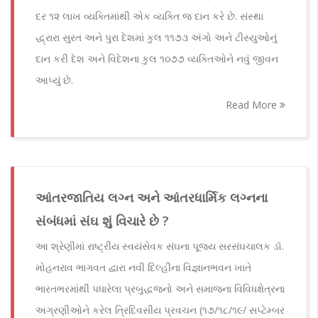
દર ૧૨ લાખ વ્યક્તિમાંથી એક વ્યક્તિ જ દાન કરે છે. સંસ્થા
દ્ધ્રારા સુરત અને પુરા દેશમાં કુલ ૧૧૭૩ અંગો અને ટીસ્યુઓનું
દાન કરી દેશ અને વિદેશના કુલ ૧૦૭૭ વ્યક્તિઓને નવું જીવન
આપ્યું છે.
Read More
આંતરજાતિય લગ્ન અને આંતરધાર્મિક લગ્નના
સંબંધમાં સંઘ શું વિચારે છે ?
આ શ્રેણીમાં રાષ્ટ્રીય સ્વયંસેવક સંઘના પૂજ્ય સરસંઘચાલક ડૉ.
મોહનરાવ ભાગવત દ્વારા નવી દિલ્હીના વિજ્ઞાનભવન ખાતે
ભારતભરમાંથી પધારેલા પ્રબુદ્ધજનો અને સમાજના વિવિધક્ષેત્રના
અગ્રણીઓને કરેલ ત્રિદિવસીય પ્રવચન (૧૭/૧૮/૧૯/ સપ્ટેમ્બર