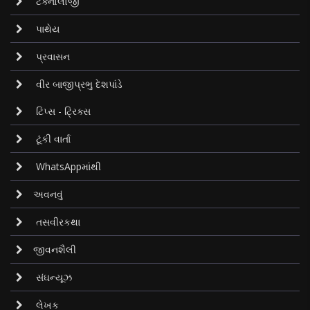
ટેક્નોલોજી
પાથેય
પ્રવાસન
વીર બાજીપ્રભુ દેશપાંડે
ટિપ્સ - ટ્રિક્સ
ટૂંકી વાર્તા
WhatsAppમાંથી
અવનવું
તસવીરકથા
જીવનશૈલી
સંઘન્યૂઝ
લેખક