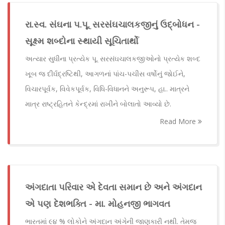
રા.સ્વ. સંઘના પ.પૂ. સરસંઘચાલકજીનું ઉદ્બોધન -
સૂક્ષ્મ શબ્દોના સ્થાયી સૂચિતાર્થો
અત્યાર સુધીના પ્રત્યેક પૂ. સરસંઘચાલકજીઓનો પ્રત્યેક શબ્દ
ખૂબ જ દીર્ઘદ્રષ્ટિથી, આગળનાં પાંચ-પચીસ વર્ષોનું જોઈને,
વિચારપૂર્વક, વિવેકપૂર્વક, વિધિ-વિધાનને અનુરૂપ, હા.. માત્રને
માત્ર રાષ્ટ્રહિતને કેન્દ્રમાં રાખીને બોલાતો આવ્યો છે.
Read More
અંગદાતા પરિવાર એ દેવતા સમાન છે અને અંગદાન
એ પણ દેશભક્તિ - મા. મોહનજી ભાગવત
ભારતમાં ૯૪ % લોકોને અંગદાન અંગેની જાણકારી નથી. તેમજ