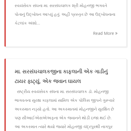
સ્વયંસેવક સંઘના મા. સરસંઘચાલક શ્રી મોહનજી ભગવતે
પોતાનું ઉદ્‍બોધન આપ્યું હતું. અહીં પ્રસ્તૃત છે આ ઉદ્‌બોધનાના
કેટલાંક અંશો…
Read More
મા. સરસંઘચાલકજીના કાફલાની એક ગાડીનું
ટાયર ફાટ્યું, એક જવાન ઘાયલ
રાષ્ટ્રીય સ્વયંસેવક સંધના મા. સરસંઘચાલક ડૉ. મોહનજી
ભાગવતના સુરક્ષા કાફલામાં સામિલ એક પોલિસ જીપને ગુરૂવારે
અકસ્માત નડ્યો હતો. આ અકસ્માતમાં મોહનજીને સુરક્ષિત છે
પણ સીઆઈએસએઅફના એક જવાનને થોડી ઇજા થઈ છે.
આ અકસ્માત ત્યારે થયો જ્યારે મોહનજી ચંદ્રપુરથી નાગપુર