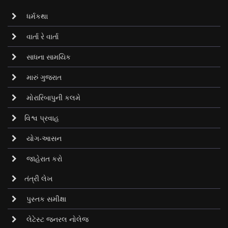
ધર્મકથા
વાર્તા રે વાર્તા
સાધના સામયિક
મારું ગુજરાત
મોરારિબાપુની કલમે
વિશ્વ પ્રવાહ
યોગ-આસન
જાહેરાત કરો
તંત્રી લેખ
પુસ્તક સમીક્ષા
લેટેસ્ટ જનરલ નોલેજ