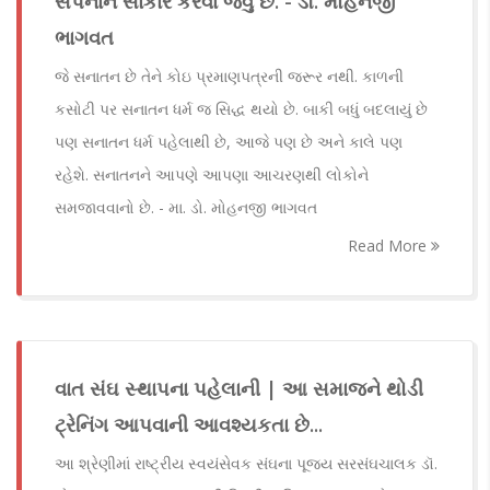
સપનાને સાકાર કરવા જેવું છે. - ડૉ. મોહનજી
ભાગવત
જે સનાતન છે તેને કોઇ પ્રમાણપત્રની જરૂર નથી. કાળની
કસોટી પર સનાતન ધર્મ જ સિદ્ધ થયો છે. બાકી બધું બદલાયું છે
પણ સનાતન ધર્મ પહેલાથી છે, આજે પણ છે અને કાલે પણ
રહેશે. સનાતનને આપણે આપણા આચરણથી લોકોને
સમજાવવાનો છે. - મા. ડો. મોહનજી ભાગવત
Read More
વાત સંઘ સ્થાપના પહેલાની | આ સમાજને થોડી
ટ્રેનિંગ આપવાની આવશ્યકતા છે...
આ શ્રેણીમાં રાષ્ટ્રીય સ્વયંસેવક સંઘના પૂજ્ય સરસંઘચાલક ડૉ.