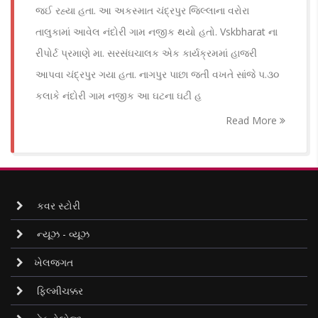
જઈ રહ્યા હતા. આ અકસ્માત ચંદ્રપુર જિલ્લાના વરોરા
તાલુકામાં આવેલ નંદોરી ગામ નજીક થયો હતો. Vskbharat ના
રીપોર્ટ પ્રમાણે મા. સરસંઘચાલક એક કાર્યક્રમમાં હાજરી
આપવા ચંદ્રપુર ગયા હતા. નાગપુર પાછા જતી વખતે સાંજે ૫.૩૦
કલાકે નંદોરી ગામ નજીક આ ઘટના ઘટી હ
Read More
કવર સ્ટોરી
ન્યૂઝ - વ્યૂઝ
ખેલજગત
ફિલ્મીચક્કર