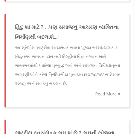
હિંદુ શા માટે ? ...પણ સમાજનું આચરણ વ્યક્તિના
નિર્માણથી બદલાશે...!
આ શ્રેણીમાં રાષ્ટ્રીય સ્વયંસેવક સંઘના પૂજ્ય સરસંઘચાલક ડૉ.
મોહનરાવ ભાગવત દ્વારા નવી દિલ્હીના વિજ્ઞાનભવન ખાતે
ભારતભરમાંથી પધારેલા પ્રબુદ્ધજનો અને સમાજના વિવિધક્ષેત્રના
અગ્રણીઓને કરેલ ત્રિદિવસીય પ્રવચન (૧૭/૧૮/૧૯/ સપ્ટેમ્બર
૨૦૧૮) અને સંવાદનું સંકલન છે.
Read More
રાષ્ટ્રીય સ્વયંસેવક સંઘ શું છે ? સંઘની યોજના