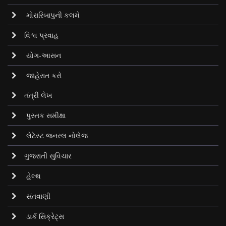
મોરારિબાપુની કલમે
વિશ્વ પ્રવાહ
યોગ-આસન
જાહેરાત કરો
તંત્રી લેખ
પુસ્તક સમીક્ષા
લેટેસ્ટ જનરલ નોલેજ
ગુજરાતી સુવિચાર
હેલ્થ
સંતવાણી
ડાર્ક સિક્રેટ્‌સ