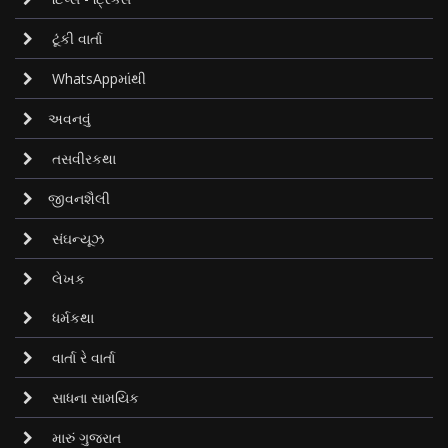
ટૂંકી વાર્તા
WhatsAppમાંથી
અવનવું
તસવીરકથા
જીવનશૈલી
સંઘન્યૂઝ
લેખક
ધર્મકથા
વાર્તા રે વાર્તા
સાધના સામયિક
મારું ગુજરાત