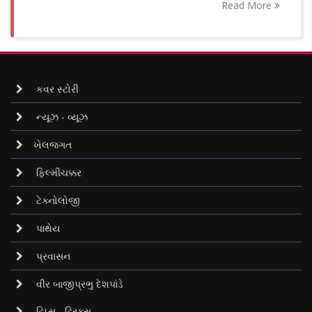
Read More
કવર સ્ટોરી
ન્યૂઝ - વ્યૂઝ
ખેલજગત
ફિલ્મીચક્કર
ટેક્નોલોજી
પાથેય
પ્રવાસન
વીર બાજીપ્રભુ દેશપાંડે
ટિપ્સ - ટ્રિક્સ