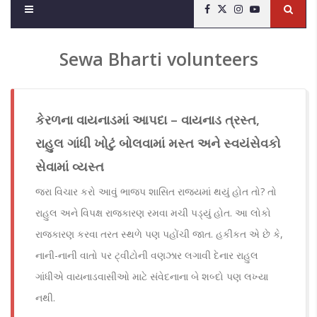
Sewa Bharti volunteers
કેરળના વાયનાડમાં આપદા – વાયનાડ ત્રસ્ત,
રાહુલ ગાંધી ખોટું બોલવામાં મસ્ત અને સ્વયંસેવકો
સેવામાં વ્યસ્ત
જરા વિચાર કરો આવું ભાજપ શાસિત રાજ્યમાં થયું હોત તો? તો
રાહુલ અને વિપક્ષ રાજકારણ રમવા મચી પડ્યું હોત. આ લોકો
રાજકારણ કરવા તરત સ્થળે પણ પહોંચી જાત. હકીકત એ છે કે,
નાની-નાની વાતો પર ટ્વીટોની વણઝાર લગાવી દેનાર રાહુલ
ગાંધીએ વાયનાડવાસીઓ માટે સંવેદનાના બે શબ્દો પણ લખ્યા
નથી.