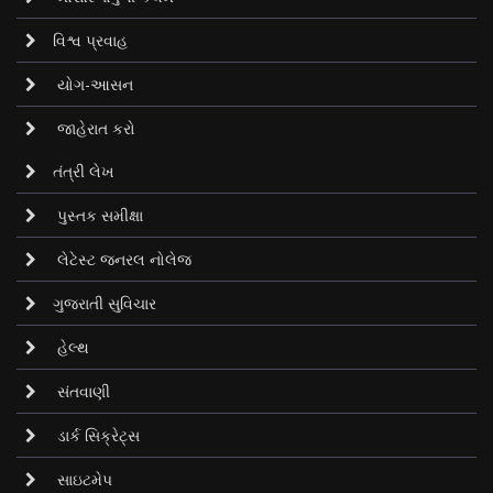
વિશ્વ પ્રવાહ
યોગ-આસન
જાહેરાત કરો
તંત્રી લેખ
પુસ્તક સમીક્ષા
લેટેસ્ટ જનરલ નોલેજ
ગુજરાતી સુવિચાર
હેલ્થ
સંતવાણી
ડાર્ક સિક્રેટ્‌સ
સાઇટમેપ