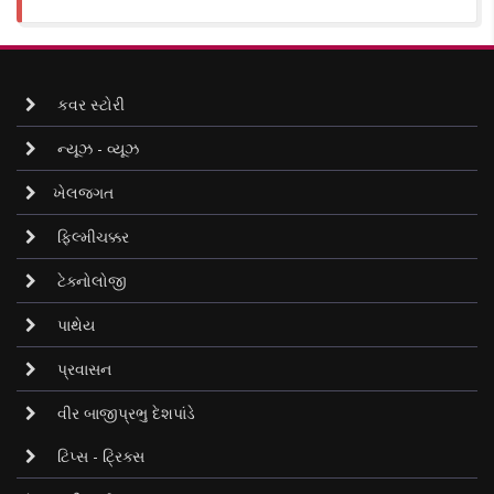
કવર સ્ટોરી
ન્યૂઝ - વ્યૂઝ
ખેલજગત
ફિલ્મીચક્કર
ટેક્નોલોજી
પાથેય
પ્રવાસન
વીર બાજીપ્રભુ દેશપાંડે
ટિપ્સ - ટ્રિક્સ