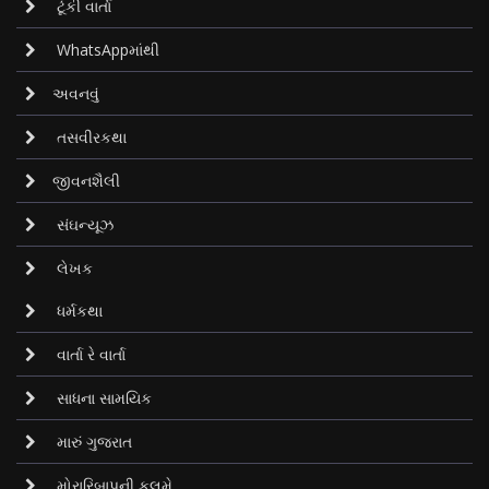
ટૂંકી વાર્તા
WhatsAppમાંથી
અવનવું
તસવીરકથા
જીવનશૈલી
સંઘન્યૂઝ
લેખક
ધર્મકથા
વાર્તા રે વાર્તા
સાધના સામયિક
મારું ગુજરાત
મોરારિબાપુની કલમે