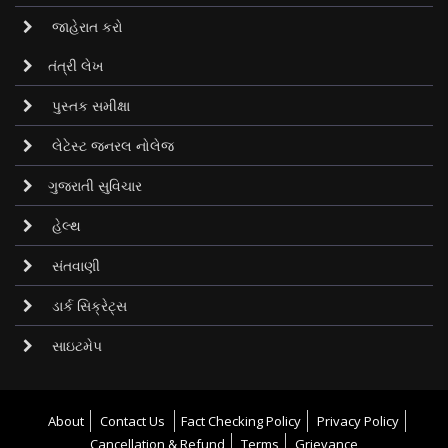
જાહેરાત કરો
તંત્રી લેખ
પુસ્તક સમીક્ષા
લેટેસ્ટ જનરલ નોલેજ
ગુજરાતી સુવિચાર
હેલ્થ
સંતવાણી
ડાર્ક સિક્રેટ્‌સ
સાઇટમેપ
About
Contact Us
Fact Checking Policy
Privacy Policy
Cancellation & Refund
Terms
Grievance