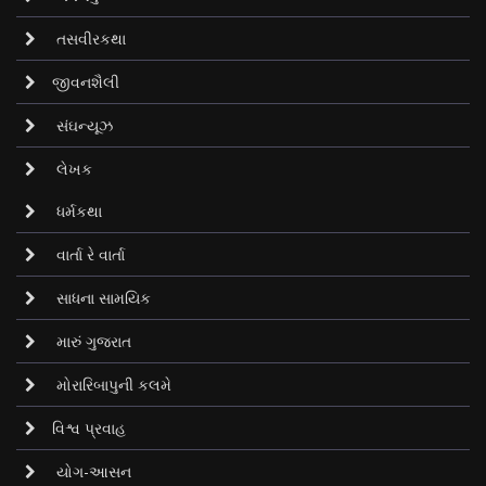
તસવીરકથા
જીવનશૈલી
સંઘન્યૂઝ
લેખક
ધર્મકથા
વાર્તા રે વાર્તા
સાધના સામયિક
મારું ગુજરાત
મોરારિબાપુની કલમે
વિશ્વ પ્રવાહ
યોગ-આસન