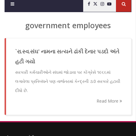
government employees
`રા.સ્વ.સંઘ' નામના સત્યને ઢાંકી દેનાર પડદો અંતે
હટી ગયો
સરકારી કર્મચારીઓને સંઘમાં જોડાવા પર કોંગ્રેસે ૧૯૬૬માં
લગાવેલા પ્રતિબંધને પણ તાજેતરમાં કેન્દ્રની ૩.0 સરકારે હટાવી
દીધો છે.
Read More