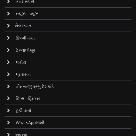
કવર સ્ટોરી
ન્યૂઝ - વ્યૂઝ
ખેલજગત
ફિલ્મીચક્કર
ટેક્નોલોજી
પાથેય
પ્રવાસન
વીર બાજીપ્રભુ દેશપાંડે
ટિપ્સ - ટ્રિક્સ
ટૂંકી વાર્તા
WhatsAppમાંથી
અવનવું