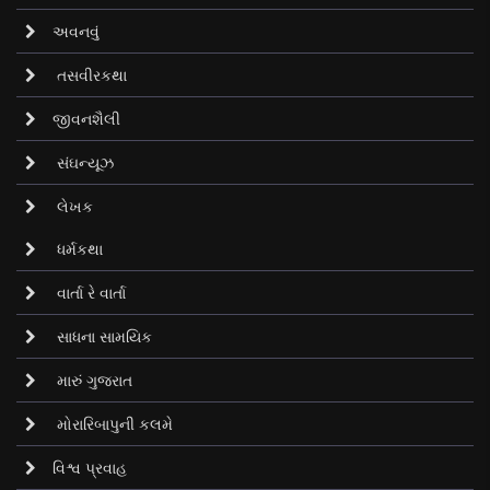
અવનવું
તસવીરકથા
જીવનશૈલી
સંઘન્યૂઝ
લેખક
ધર્મકથા
વાર્તા રે વાર્તા
સાધના સામયિક
મારું ગુજરાત
મોરારિબાપુની કલમે
વિશ્વ પ્રવાહ