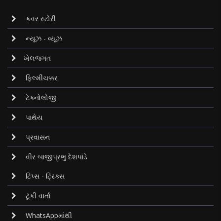
કવર સ્ટોરી
ન્યૂઝ - વ્યૂઝ
ખેલજગત
ફિલ્મીચક્કર
ટેક્નોલોજી
પાથેય
પ્રવાસન
વીર બાજીપ્રભુ દેશપાંડે
ટિપ્સ - ટ્રિક્સ
ટૂંકી વાર્તા
WhatsAppમાંથી