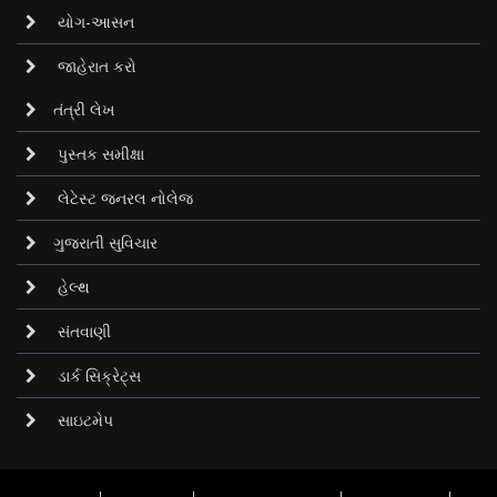
યોગ-આસન
જાહેરાત કરો
તંત્રી લેખ
પુસ્તક સમીક્ષા
લેટેસ્ટ જનરલ નોલેજ
ગુજરાતી સુવિચાર
હેલ્થ
સંતવાણી
ડાર્ક સિક્રેટ્‌સ
સાઇટમેપ