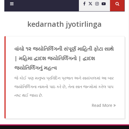
kedarnath jyotirlinga
વાંચો ૧૨ જ્યોતિર્લિંગની સંપૂર્ણ માહિતી ફોટા સાથે
| મહિમા દ્વાદશ જ્યોતિર્લિંગનો | દ્વાદશ
જ્યોતિર્લિંગનું મહત્વ
જે કોઈ પણ મનુષ્ય પ્રતિદિન પ્રભાત અને સાયંકાલમાં આ બાર
જ્યોતિર્લિંગના નામનો પાઠ કરે છે, તેના સાત જન્મોમાં કરેલ પાપ
નષ્ટ થઈ જાય છે.
Read More