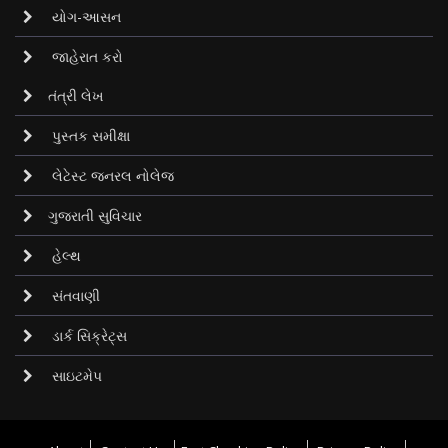
યોગ-આસન
જાહેરાત કરો
તંત્રી લેખ
પુસ્તક સમીક્ષા
લેટેસ્ટ જનરલ નોલેજ
ગુજરાતી સુવિચાર
હેલ્થ
સંતવાણી
ડાર્ક સિક્રેટ્‌સ
સાઇટમેપ