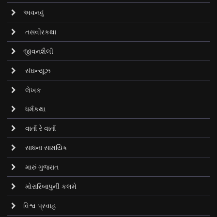
અવનવું
તસવીરકથા
જીવનશૈલી
સંઘન્યૂઝ
લેખક
ધર્મકથા
વાર્તા રે વાર્તા
સાધના સામયિક
મારું ગુજરાત
મોરારિબાપુની કલમે
વિશ્વ પ્રવાહ