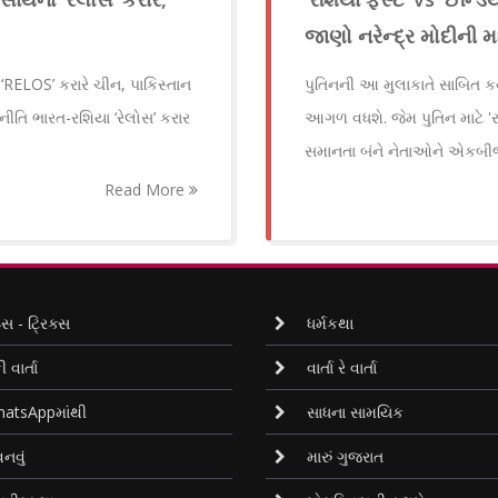
જાણો નરેન્દ્ર મોદીની મ
‘RELOS’ કરારે ચીન, પાકિસ્તાન
પુતિનની આ મુલાકાતે સાબિત કર્યુ
ીતિ ભારત-રશિયા ‘રેલોસ’ કરાર
આગળ વધશે. જેમ પુતિન માટે 'રશિય
સમાનતા બંને નેતાઓને એકબીજા
Read More
્સ - ટ્રિક્સ
ધર્મકથા
ી વાર્તા
વાર્તા રે વાર્તા
atsAppમાંથી
સાધના સામયિક
નવું
મારું ગુજરાત