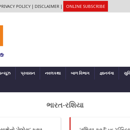
PRIVACY POLICY
|
DISCLAIMER
|
ONLINE SUBSCRIBE
ઘન્યૂઝ
પ્રવાસન
નવલકથા
બાળ વિભાગ
જ્ઞાનગંગા
સુવ
ભારત-રશિયા
સાથેનો ‘રેલોસ’ કરાર,
'રશિયા ફર્સ્ટ' vs 'ઈન્ડિ