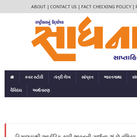
ABOUT
|
CONTACT US
|
FACT CHECKING POLICY
|
કવર સ્ટોરી
તંત્રી લેખ
સાંપ્રત
ભારતગાથા
સં
વૈવિધ્ય
અર્થતારણ
હિમાલયથી આર્કટિક સુધી ભારતની ગર્જના: શું છે રશિયા 