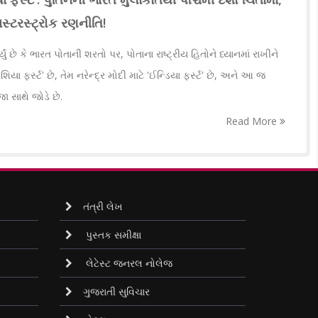
ાસ્ટરસ્ટ્રોક રણનીતિ!
ં છે કે ભારત પોતાની શરતો પર, પોતાના રાષ્ટ્રીય હિતોને ધ્યાનમાં રાખીને
ા ફર્સ્ટ' છે, તેમ નરેન્દ્ર મોદી માટે 'ઈન્ડિયા ફર્સ્ટ' છે, અને આ જ
 સાથે જોડે છે.
Read More
તંત્રી લેખ
પુસ્તક સમીક્ષા
લેટેસ્ટ જનરલ નોલેજ
ગુજરાતી સુવિચાર