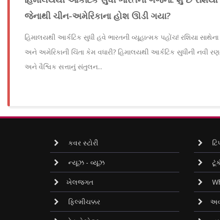
જેનાથી ચીન-અમેરિકાના હોશ ઊડી ગયા?
હિમાલયથી આર્કટિક સુધી હવે ભારતની વ્યૂહાત્મક પહોંચ! રશિયા સાથેના 
અને અમેરિકાની ચિંતા કેમ વધારી? હિમાલયથી આર્કટિક સુધીની નવી રણન
અને વૈશ્વિક સત્તાનું સંતુલન...
કવર સ્ટોરી
ટિપ
ન્યૂઝ - વ્યૂઝ
ટૂંક
ખેલજગત
Wh
ફિલ્મીચક્કર
અવ