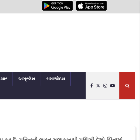
િચાર
અગ્રલેખ
સમાજોદય
યા ફર્સ્ટ': પુતિનની ભારત મુલાકાતથી પશ્ચિમી દેશો ચિંતામાં,