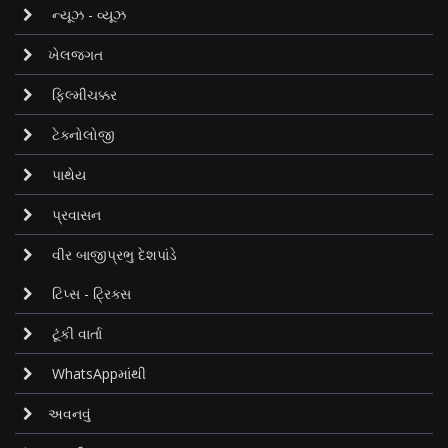
ન્યૂઝ - વ્યૂઝ
ખેલજગત
ફિલ્મીચક્કર
ટેક્નોલોજી
પાથેય
પ્રવાસન
વીર બાજીપ્રભુ દેશપાંડે
ટિપ્સ - ટ્રિક્સ
ટૂંકી વાર્તા
WhatsAppમાંથી
અવનવું