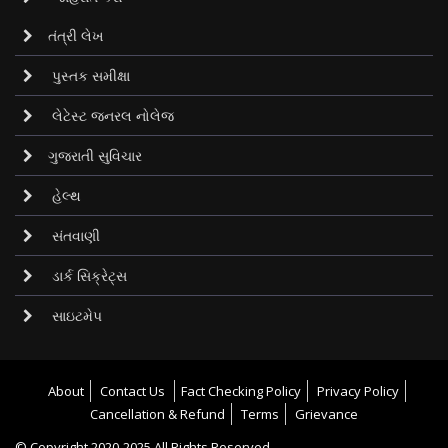
તંત્રી લેખ
પુસ્તક સમીક્ષા
લેટેસ્ટ જનરલ નોલેજ
ગુજરાતી સુવિચાર
હેલ્થ
સંતવાણી
ડાર્ક સિક્રેટ્‌સ
સાઇટમેપ
About
Contact Us
Fact Checking Policy
Privacy Policy
Cancellation & Refund
Terms
Grievance
© Copyright
2020-2025
All Rights Reserved