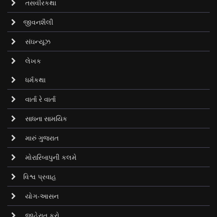
તસવીરકથા
જીવનશૈલી
સંઘન્યૂઝ
લેખક
ધર્મકથા
વાર્તા રે વાર્તા
સાધના સામયિક
મારું ગુજરાત
મોરારિબાપુની કલમે
વિશ્વ પ્રવાહ
યોગ-આસન
જાહેરાત કરો