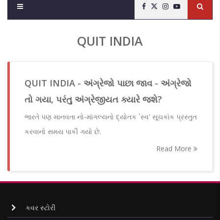
QUIT INDIA
QUIT INDIA - અંગ્રેજો પાછા જાવ - અંગ્રેજો
તો ગયા, પરંતુ અંગ્રેજીયત ક્યારે જશે?
ભારતે પણ માનવતા નો-માંગલ્યનો દ્યોતક `સ્વ' સૂચકાંક પ્રસ્તુત
કરવાનો સમય પાકી ગયો છે.
Read More
કવર સ્ટોરી