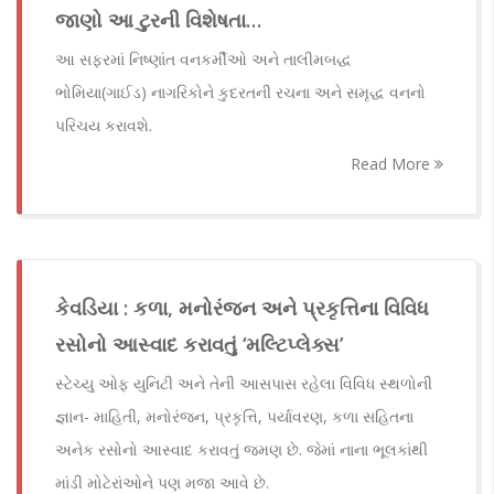
જાણો આ ટુરની વિશેષતા…
આ સફરમાં નિષ્ણાંત વનકર્મીઓ અને તાલીમબદ્ધ
ભોમિયા(ગાઈડ) નાગરિકોને કુદરતની રચના અને સમૃદ્ધ વનનો
પરિચય કરાવશે.
Read More
કેવડિયા : કળા, મનોરંજન અને પ્રકૃત્તિના વિવિધ
રસોનો આસ્વાદ કરાવતું ‘મલ્ટિપ્લેક્સ’
સ્ટેચ્યુ ઓફ યુનિટી અને તેની આસપાસ રહેલા વિવિધ સ્થળોની
જ્ઞાન- માહિતી, મનોરંજન, પ્રકૃત્તિ, પર્યાવરણ, કળા સહિતના
અનેક રસોનો આસ્વાદ કરાવતું જમણ છે. જેમાં નાના ભૂલકાંથી
માંડી મોટેરાંઓને પણ મજા આવે છે.