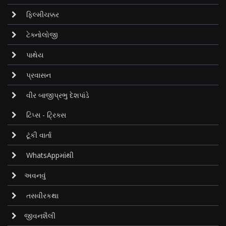
ફિલ્મીચક્કર
ટેક્નોલોજી
પાથેય
પ્રવાસન
વીર બાજીપ્રભુ દેશપાંડે
ટિપ્સ - ટ્રિક્સ
ટૂંકી વાર્તા
WhatsAppમાંથી
અવનવું
તસવીરકથા
જીવનશૈલી