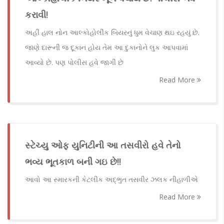
કરાવી!
અહીં હાલ નોન આલ્કોહોલીક બિયરનું ધુમ વેચાણ થઇ રહયું છે.
જાણે દારૂની જ દૂકાન હોય તેમ આ દુકાનોને લુક આપવામાં
આવ્યો છે. પણ પોલીસ હવે જાગી છે
Read More
સ્ટેચ્યુ ઓફ યુનિટીની આ તસવીરો હવે તેનો
ભવ્ય ભૂતકાળ બની ગઇ છે!!
આવો આ સ્મારકની કેટલીક અદ્‌ભુત તસવીર ઝલક નીહાળીએ
Read More