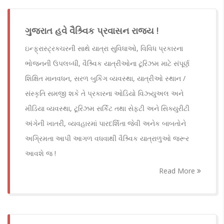
ગુજરાત હવે વૈશ્ર્વિક પ્રવાસન રાજ્ય !
ઇન્ફ્રાસ્ટ્રક્ચરની સાથે યાત્રા સુવિધાઓ, વિવિધ પ્રકારના
ભોજનની ઉપલબ્ધી, વૈશ્ર્વિક યાત્રીઓના ટૂરિઝમ માટે સંપૂર્ણ
શિક્ષિત માનવધન, સરળ બુકિંગ વ્યવસ્થા, યાત્રીઓ સ્થાન /
સંસ્કૃતિ સમજી શકે તે પ્રકારના ઓડિયો વિઝ્યુઅલ અને
મીડિયા વ્યવસ્થા, ટૂરિઝમ સર્કિટ તથા સેફ્ટી અને સિક્યુરીટી
અંગેની ખાતરી, વ્યવહારમાં પારદર્શિતા જેવી અનેક બાબતોને
અગ્રિમતા આપી આગળ વધવાથી વૈશ્ર્વિક યાત્રાળુઓ જરૂર
આવશે જ !
Read More