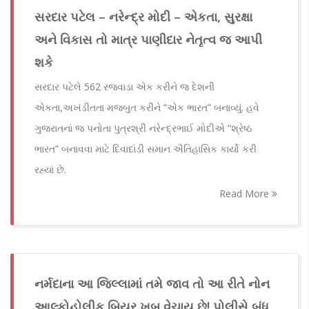
સરદાર પટેલ – નરેન્દ્ર મોદી – એકતા, સુરક્ષા
અને વિકાસ તો માત્ર પાણીદાર નેતૃત્વ જ આપી
શકે
સરદાર પટેલે 562 રજવાડા એક કરીને જ દેશની
એકતા,અખંડીતતા મજબુત કરીને “એક ભારત” બનાવ્યું. હવે
ગુજરાતનાં જ પનોતા પુત્રશ્રી નરેન્દ્રભાઈ મોદીએ “શ્રેષ્ઠ
ભારત” બનાવવા માટે દિવાદાંડી સમાન ઐતિહાસિક કાર્યો કરી
રહ્યાં છે.
Read More
નર્મદાના આ જિલ્લામાં તમે જાવ તો આ રીતે નોન
આલ્કોહોલીક બિયર ખૂબ વેચાય છે! પોલીસે બંધ