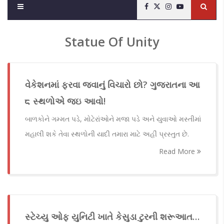
Statue Of Unity
વેકેશનમાં ફરવા જવાનું વિચારો છો? ગુજરાતના આ
८ સ્થળોએ જઇ આવો!
બાળકોને ગમ્મત પડે, મોટેરાંઓને મજા પડે અને યુવાઓ મસ્તીમાં
મહાલી શકે તેવા સ્થળોની યાદી તમારા માટે અહીં પ્રસ્તુત છે.
Read More
સ્ટેચ્યુ ઓફ યુનિટી ખાતે કેસુડા ટુરની શરૂઆત…