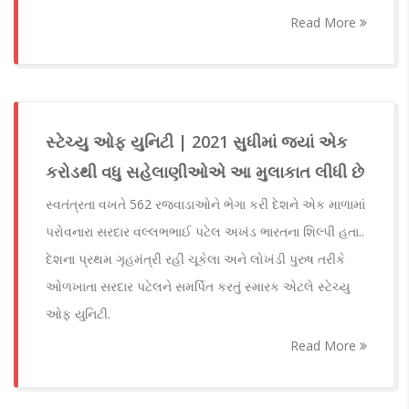
Read More
સ્ટેચ્યુ ઓફ યુનિટી | 2021 સુધીમાં જ્યાં એક
કરોડથી વધુ સહેલાણીઓએ આ મુલાકાત લીધી છે
સ્વતંત્રતા વખતે 562 રજવાડાઓને ભેગા કરી દેશને એક માળામાં
પરોવનારા સરદાર વલ્લભભાઈ પટેલ અખંડ ભારતના શિલ્પી હતા..
દેશના પ્રથમ ગૃહમંત્રી રહી ચૂકેલા અને લોખંડી પુરુષ તરીકે
ઓળખાતા સરદાર પટેલને સમર્પિત કરતું સ્મારક એટલે સ્ટેચ્યુ
ઓફ યુનિટી.
Read More