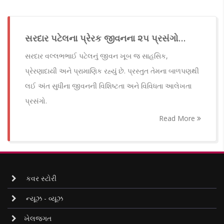
સરદાર પટેલના પ્રેરક જીવનના ૨૫ પ્રસંગો…
સરદાર વલ્લભભાઈ પટેલનું જીવન ખૂબ જ સાહસિક,
પ્રેરણાદાયી અને પ્રામાણિક રહ્યું છે. પ્રસ્તુત તેમના બાળપણથી
લઈ અંત સુધીના જીવનની વિશિષ્ટતા અને વિવિધતા આલેખતા
પ્રસંગો.
Read More
કવર સ્ટોરી
ન્યૂઝ - વ્યૂઝ
ખેલજગત