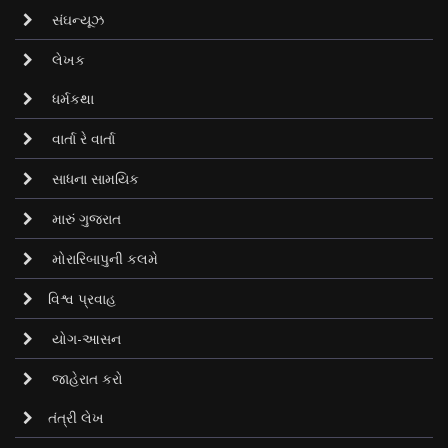
સંઘન્યૂઝ
લેખક
ધર્મકથા
વાર્તા રે વાર્તા
સાધના સામયિક
મારું ગુજરાત
મોરારિબાપુની કલમે
વિશ્વ પ્રવાહ
યોગ-આસન
જાહેરાત કરો
તંત્રી લેખ