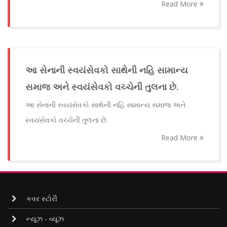
Read More
આ સેનાની સ્વયંસેવકો સાથેની નહિ સામાન્ય
સમાજ અને સ્વયંસેવકો વચ્ચેની તુલના છે.
આ સેનાની સ્વયંસેવકો સાથેની નહિ સામાન્ય સમાજ અને
સ્વયંસેવકો વચ્ચેની તુલના છે.
Read More
કવર સ્ટોરી
ન્યૂઝ - વ્યૂઝ