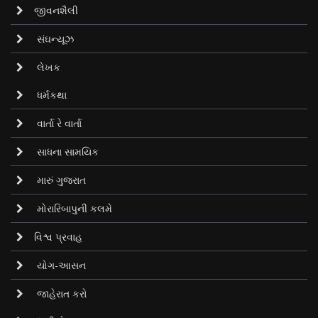
જીવનશૈલી
સંઘન્યૂઝ
લેખક
ધર્મકથા
વાર્તા રે વાર્તા
સાધના સામયિક
મારું ગુજરાત
મોરારિબાપુની કલમે
વિશ્વ પ્રવાહ
યોગ-આસન
જાહેરાત કરો