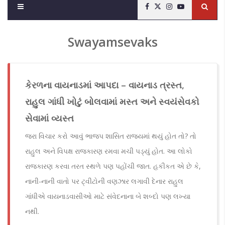
Swayamsevaks
કેરળના વાયનાડમાં આપદા – વાયનાડ ત્રસ્ત,
રાહુલ ગાંધી ખોટું બોલવામાં મસ્ત અને સ્વયંસેવકો
સેવામાં વ્યસ્ત
જરા વિચાર કરો આવું ભાજપ શાસિત રાજ્યમાં થયું હોત તો? તો
રાહુલ અને વિપક્ષ રાજકારણ રમવા મચી પડ્યું હોત. આ લોકો
રાજકારણ કરવા તરત સ્થળે પણ પહોંચી જાત. હકીકત એ છે કે,
નાની-નાની વાતો પર ટ્વીટોની વણઝાર લગાવી દેનાર રાહુલ
ગાંધીએ વાયનાડવાસીઓ માટે સંવેદનાના બે શબ્દો પણ લખ્યા
નથી.