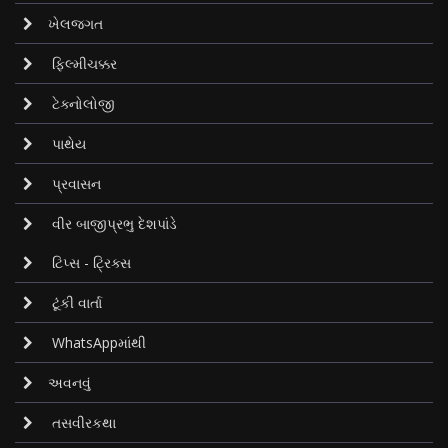
ખેલજગત
ફિલ્મીચક્કર
ટેક્નોલોજી
પાથેય
પ્રવાસન
વીર બાજીપ્રભુ દેશપાંડે
ટિપ્સ - ટ્રિક્સ
ટૂંકી વાર્તા
WhatsAppમાંથી
અવનવું
તસવીરકથા