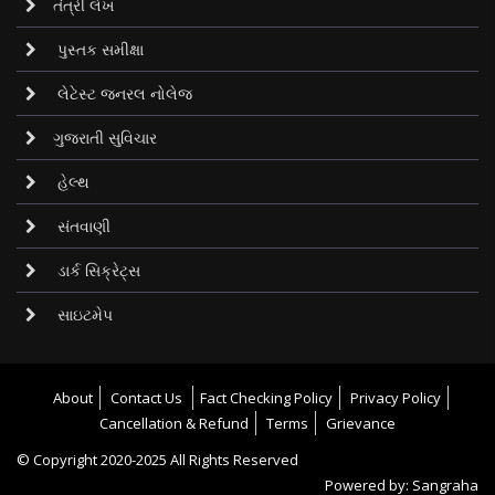
તંત્રી લેખ
પુસ્તક સમીક્ષા
લેટેસ્ટ જનરલ નોલેજ
ગુજરાતી સુવિચાર
હેલ્થ
સંતવાણી
ડાર્ક સિક્રેટ્‌સ
સાઇટમેપ
About
Contact Us
Fact Checking Policy
Privacy Policy
Cancellation & Refund
Terms
Grievance
© Copyright
2020-2025
All Rights Reserved
Powered by:
Sangraha