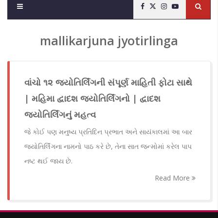
mallikarjuna jyotirlinga
વાંચો ૧૨ જ્યોતિર્લિંગની સંપૂર્ણ માહિતી ફોટા સાથે
| મહિમા દ્વાદશ જ્યોતિર્લિંગનો | દ્વાદશ
જ્યોતિર્લિંગનું મહત્વ
જે કોઈ પણ મનુષ્ય પ્રતિદિન પ્રભાત અને સાયંકાલમાં આ બાર
જ્યોતિર્લિંગના નામનો પાઠ કરે છે, તેના સાત જન્મોમાં કરેલ પાપ
નષ્ટ થઈ જાય છે.
Read More