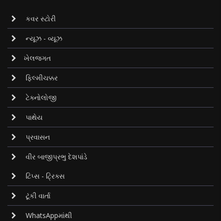
કવર સ્ટોરી
ન્યૂઝ - વ્યૂઝ
ખેલજગત
ફિલ્મીચક્કર
ટેક્નોલોજી
પાથેય
પ્રવાસન
વીર બાજીપ્રભુ દેશપાંડે
ટિપ્સ - ટ્રિક્સ
ટૂંકી વાર્તા
WhatsAppમાંથી