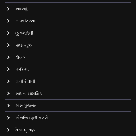
અવનવું
તસવીરકથા
જીવનશૈલી
સંઘન્યૂઝ
લેખક
ધર્મકથા
વાર્તા રે વાર્તા
સાધના સામયિક
મારું ગુજરાત
મોરારિબાપુની કલમે
વિશ્વ પ્રવાહ