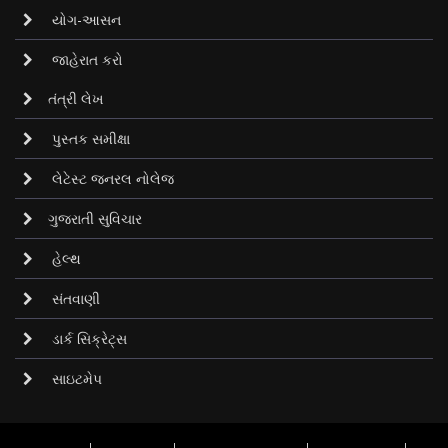
યોગ-આસન
જાહેરાત કરો
તંત્રી લેખ
પુસ્તક સમીક્ષા
લેટેસ્ટ જનરલ નોલેજ
ગુજરાતી સુવિચાર
હેલ્થ
સંતવાણી
ડાર્ક સિક્રેટ્‌સ
સાઇટમેપ