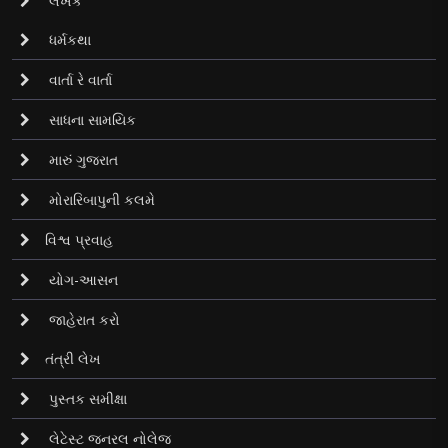
લેખક
ધર્મકથા
વાર્તા રે વાર્તા
સાધના સામયિક
મારું ગુજરાત
મોરારિબાપુની કલમે
વિશ્વ પ્રવાહ
યોગ-આસન
જાહેરાત કરો
તંત્રી લેખ
પુસ્તક સમીક્ષા
લેટેસ્ટ જનરલ નોલેજ