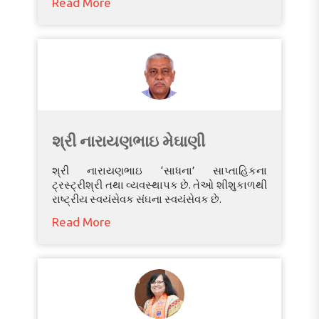
Read More
શ્રી નારાયણભાઇ મેઘાણી
શ્રી નારાયણભાઇ ‘સાધના’ સાપ્તાહિકના
ટ્રસ્ટ્રીશ્રી તથા વ્યવસ્થાપક છે. તેઓ શીશુકાળથી
રાષ્ટ્રીય સ્વયંસેવક સંઘના સ્વયંસેવક છે.
Read More