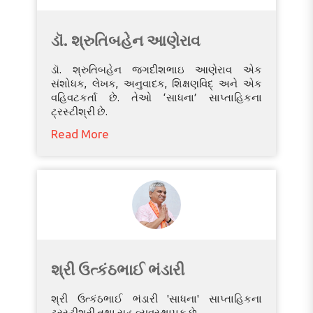
ડૉ. શ્રુતિબહેન આણેરાવ
ડૉ. શ્રુતિબહેન જગદીશભાઇ આણેરાવ એક
સંશોધક, લેખક, અનુવાદક, શિક્ષણવિદ્ અને એક
વહિવટકર્તા છે. તેઓ ‘સાધના’ સાપ્તાહિકના
ટ્રસ્ટીશ્રી છે.
Read More
શ્રી ઉત્કંઠભાઈ ભંડારી
શ્રી ઉત્કંઠભાઈ ભંડારી 'સાધના' સાપ્તાહિકના
ટ્રસ્ટીશ્રી તથા સહ વ્યવસ્થાપક છે.