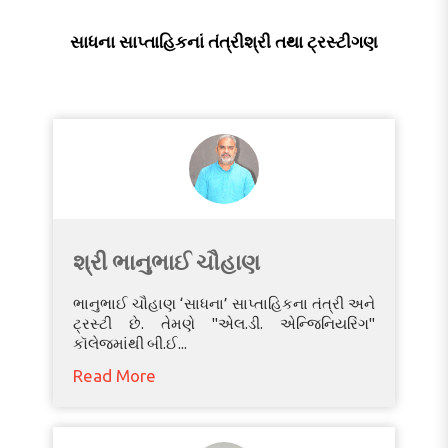
સાધના સાપ્તાહિકનાં તંત્રીશ્રી તથા ટ્રસ્ટીગણ
શ્રી ભાનુભાઈ ચૌહાણ
ભાનુભાઈ ચૌહાણ ‘સાધના’ સાપ્તાહિકના તંત્રી અને
ટ્રસ્ટી છે. તેમણે "એલ.ડી. એન્જિનિયરિંગ"
કૉલેજમાંથી બી.ઈ...
Read More