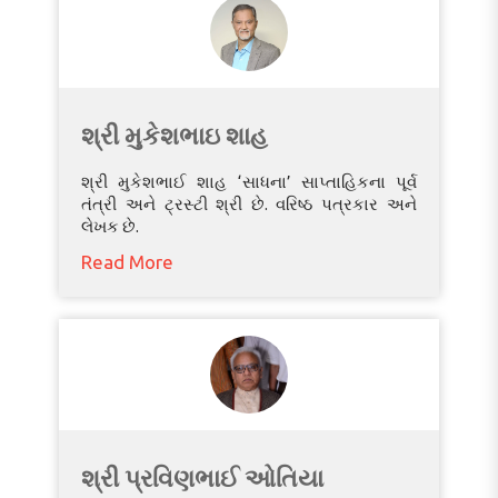
શ્રી મુકેશભાઇ શાહ
શ્રી મુકેશભાઈ શાહ ‘સાધના’ સાપ્તાહિકના પૂર્વ
તંત્રી અને ટ્રસ્ટી શ્રી છે. વરિષ્ઠ પત્રકાર અને
લેખક છે.
Read More
શ્રી પ્રવિણભાઈ ઓતિયા