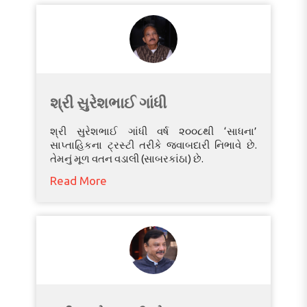
શ્રી સુરેશભાઈ ગાંધી
શ્રી સુરેશભાઈ ગાંધી વર્ષ ૨૦૦૮થી ‘સાધના’
સાપ્તાહિકના ટ્રસ્ટી તરીકે જવાબદારી નિભાવે છે.
તેમનું મૂળ વતન વડાલી (સાબરકાંઠા) છે.
Read More