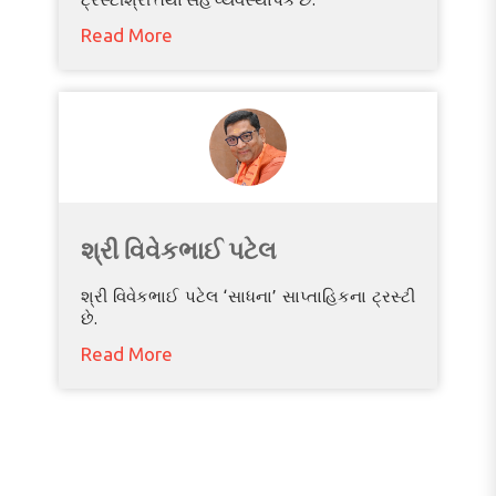
Read More
શ્રી વિવેકભાઈ પટેલ
શ્રી વિવેકભાઈ પટેલ ‘સાધના’ સાપ્તાહિકના ટ્રસ્ટી
છે.
Read More