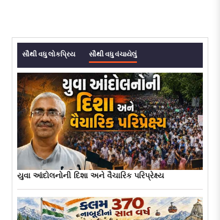
સૌથી વધુ લોકપ્રિય
સૌથી વધુ વંચાયેલું
યુવા આંદોલનોની દિશા અને વૈચારિક પરિપ્રેક્ષ્ય