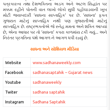
પત્રકારત્વ તથા દેશભક્તિના અડગ અને અટલ સિદ્ધાંત પર
મક્કમ રહીને પોતની વાત લાખો લોકો સુધી પહોંચાડવાની ખૂબ
મોટી જવાબદારી ‘સાધના સાપ્તાહિક’ પર છે. ‘સાધના’ ફક્ત
ગુજરાત માટેનું સાપ્તાહિક નથી પણ ગુજરાતીઓ માટેનું
સાપ્તાહિક છે. રાષ્ટ્રભક્તોએ જે સ્નેહ મમતા અને શક્તિ આપ્યાં
છે, એના આધાર પર તો ‘સાધના’ કપરા કાળમાંય ટકી ગયું... અને
નિરંતર પ્રગતિના પંથે આગળ ને આગળ ધપી રહ્યું છે.
સાધના અને સોશિયલ મીડિયા
Website
www.sadhanaweekly.com
Facebook
sadhanasaptahik – Gujarat news
Youtube
sadhanaweekly
Twiter
sadhana saptahik
Instagram
Sadhana Saptahik