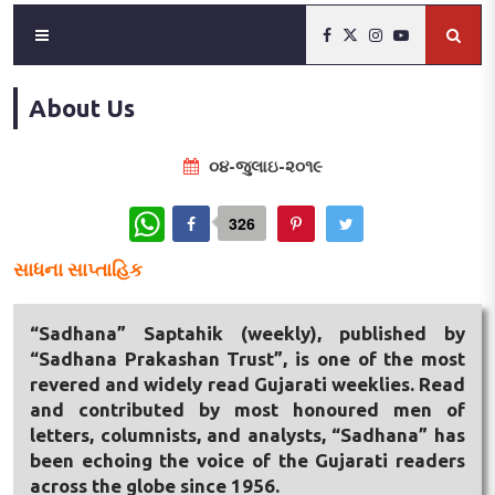
About Us
૦૪-જુલાઇ-૨૦૧૯
WhatsApp
326
સાધના સાપ્તાહિક
“Sadhana” Saptahik (weekly), published by
“Sadhana Prakashan Trust”, is one of the most
revered and widely read Gujarati weeklies. Read
and contributed by most honoured men of
letters, columnists, and analysts, “Sadhana” has
been echoing the voice of the Gujarati readers
across the globe since 1956.