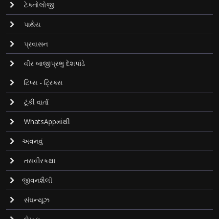
ટેક્નોલોજી
પાથેય
પ્રવાસન
વીર બાજીપ્રભુ દેશપાંડે
ટિપ્સ - ટ્રિક્સ
ટૂંકી વાર્તા
WhatsAppમાંથી
અવનવું
તસવીરકથા
જીવનશૈલી
સંઘન્યૂઝ