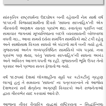
સાંસ્કૃતિક રાષ્ટ્રધર્મના ઉદઘોષક બની રહેવાની નેમ સાથે વર્ષ
૧૯૫૬ની વિજયાદશમીના દિવસે ‘સાધના સાપ્તાહિક’ની એક
ગૌરવવંતી અણથક યાત્રા પ્રારંભ થઇ. સ્વાતંત્ર્ય પ્રાપ્તિ બાદ
સમાચાર જગતમાં મૂલ્યનિષ્ઠાના બદલે વ્યવસાયની બોલબાલા
વધતી ગઇ... આવા સમયે ધ્યેય સમર્પિત સામયિકો માટે ટકી રહેવુ
અને સાથોસાથ વિકાસ સાધવો એ કાંટાળો માર્ગ બની ગયો હતો.
ગુજરાતમાં અનેક લબ્ધપ્રતિષ્ઠિત સામયિકો બંધ પડ્યાં. નવા
પ્રારંભ પણ થયા, પરંતુ ‘સાધના સાપ્તાહિક’ની સાધના અખંડ
અને અવિરત આગળ ધપતી જ રહી. ગુજરાતની ભૂમિ ઉપર તેનો
પ્રસાર અને પ્રભાવ સતત ફેલાતો જ ગયો.
વર્ષ ૧૯૭૫માં દેશમાં લોકશાહીના સૂર્ય પર કટોકટીનું ગ્રહણ
લાગ્યું હતું તે સમયના ‘સાધના’ ના પત્રકારત્વને તો આજેય
દેશભરનાં સર્વ ક્ષેત્રોના અગ્રણી વિચારકો અને રાજનેતાઓ
દ્વારા ગૌરવભેર યાદ કરવામાં આવે છે.
આજના તીવ્ર વૈચારિક યુદ્ધમાં રાષ્ટ્રિયતા – સિદ્ધાંત્નિષ્ઠ