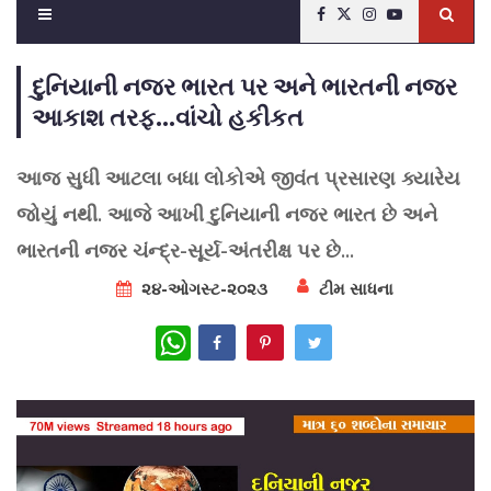
દુનિયાની નજર ભારત પર અને ભારતની નજર
આકાશ તરફ...વાંચો હકીકત
આજ સુધી આટલા બધા લોકોએ જીવંત પ્રસારણ ક્યારેય
જોયું નથી. આજે આખી દુનિયાની નજર ભારત છે અને
ભારતની નજર ચંન્દ્ર-સૂર્ય-અંતરીક્ષ પર છે...
૨૪-ઓગસ્ટ-૨૦૨૩
ટીમ સાધના
WhatsApp