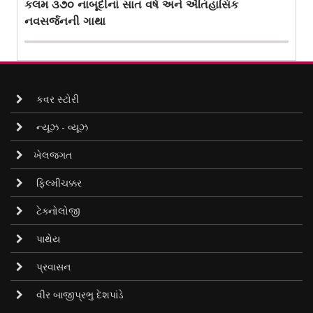
કલમ ૩૭૦ નાબૂદીનાં સાત વર્ષ અને ઐતિહાસિક
નવસર્જનની ગાથા
કવર સ્ટોરી
ન્યૂઝ - વ્યૂઝ
ખેલજગત
ફિલ્મીચક્કર
ટેક્નોલોજી
પાથેય
પ્રવાસન
વીર બાજીપ્રભુ દેશપાંડે