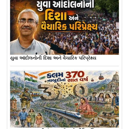
યુવા આંદોલનોની દિશા અને વૈચારિક પરિપ્રેક્ષ્ય