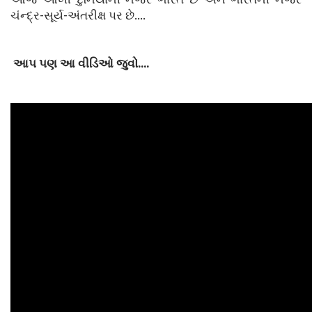
ચંન્દ્ર-સૂર્ય-અંતરીક્ષ પર છે....
આપ પણ આ વીડિઓ જુવો....