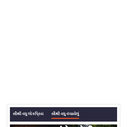
સૌથી વધુ લોકપ્રિય
સૌથી વધુ વંચાયેલું