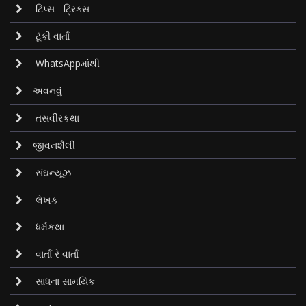
ટિપ્સ - ટ્રિક્સ
ટૂંકી વાર્તા
WhatsAppમાંથી
અવનવું
તસવીરકથા
જીવનશૈલી
સંઘન્યૂઝ
લેખક
ધર્મકથા
વાર્તા રે વાર્તા
સાધના સામયિક