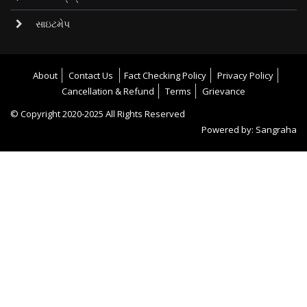
સાઇટમેપ
About
Contact Us
Fact Checking Policy
Privacy Policy
Cancellation & Refund
Terms
Grievance
© Copyright
2020-2025
All Rights Reserved
Powered by:
Sangraha