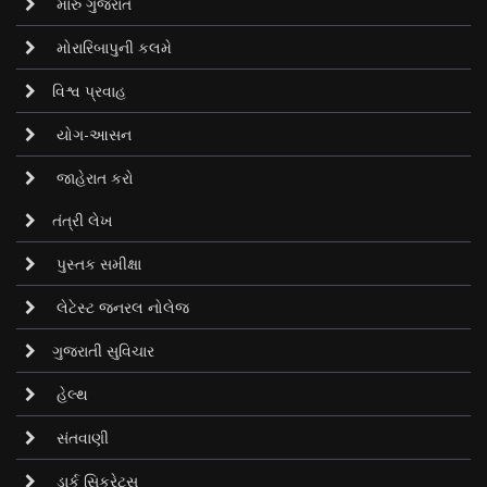
મારું ગુજરાત
મોરારિબાપુની કલમે
વિશ્વ પ્રવાહ
યોગ-આસન
જાહેરાત કરો
તંત્રી લેખ
પુસ્તક સમીક્ષા
લેટેસ્ટ જનરલ નોલેજ
ગુજરાતી સુવિચાર
હેલ્થ
સંતવાણી
ડાર્ક સિક્રેટ્‌સ