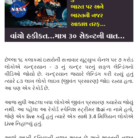
છેલ્લા ૧૮ કલાકમાં ઇસરોની સત્તાવાર યૂટ્યુબ ચેનલ પર ૭ કરોડ
લોકોએ ચન્દ્રયાન - ૩ નું ચન્દ્ર પરનું સફળ લેન્ડિંગનો
વીડિઓ જોયો છે. ચન્દ્રયાન જ્યારે લેન્ડિંગ કરી રહ્યું હતું
ત્યારે ૮૩ લાખ લોકો લાઇવ (જીવંત પ્રસારણ) જોઇ રહ્યા હતા.
આ પણ એક રેકોર્ડ છે.
આજ સુધી આટલા બધા લોકોએ જીવંત પ્રસારણ ક્યારેય જોયું
નથી. આ પહેલા આ રેકોર્ડ સ્પેનિશ સ્ટ્રીમર Ibai ના નામે હતો,
જેણે એક live કર્યું હતું ત્યારે એક સાથે 3.4 મિલિયન લોકોએ
Live નિહાળ્યું હતું.
આજે આખી દુનિયાની નજર ભારત છે અને ભારતની નજર