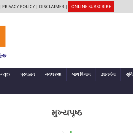
|
PRIVACY POLICY
|
DISCLAIMER
|
ONLINE SUBSCRIBE
ઘન્યૂઝ
પ્રવાસન
નવલકથા
બાળ વિભાગ
જ્ઞાનગંગા
સુવ
મુખ્યપૃષ્ઠ