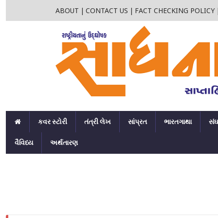
ABOUT
|
CONTACT US
|
FACT CHECKING POLICY
કવર સ્ટોરી
તંત્રી લેખ
સાંપ્રત
ભારતગાથા
સં
વૈવિધ્ય
અર્થતારણ