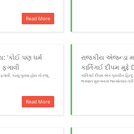
Read More
ય: 'કોઈ પણ ધર્મ
રાજકીય એજન્ડા માટે
ી ફગાવી
કાર્તિગઈ દીપમ મુદ્દ
ાવી, કહ્યું પુરાવા હોય તો રજૂ
કાર્તિગઈ દીપમ એક પ્રાચીન હિન્દુ
ભગવાન મુરુગનના જન્મોત્સવ તરી
Read More