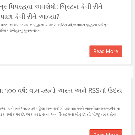
્ર પિપરહવા અવશેષો: બ્રિટન કેવી રીતે
પાછા કેવી રીતે આવ્યા?
થી પરત આવ્યા ભગવાન બુદ્ધના પવિત્ર અસ્થિઓ,ભગવાન બુદ્ધના પવિત્ર
્મિક ધરોહરનું પુનરાગમન..
Read More
ા ૧૦૦ વર્ષ: વામપંથનો અસ્ત અને RSSનો ઉદય
ારેય ટકી શકે? ૧૦૦ વર્ષ પહેલાં શરૂ થયેલો વામપંથ અને ભારતીયતા/રાષ્ટ્રીયતા
ણાયક વળાંક પર છે. એક તરફ સત્તા અને સિસ્ટમનો મોહ છે, તો બીજી તરફ સેવા