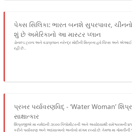
પેક્સ સિલિકા: ભારત બનશે સુપરપાવર, ચીન
શું છે અમેરિકાનો આ માસ્ટર પ્લાન
ડોનાલ્ડ ટ્રમ્પ અને વડાપ્રધાન નરેન્દ્ર મોદીની મિત્રતા હવે ચિપ્સ અને એઆઈની
રહી છે...
પ્રખર પર્યાવરણવિદ્‌‍ - ‘Water Woman’ શિપ્ર
સાક્ષાત્કાર
શિપ્રાજીએ મા નર્મદાની ૩૬૦૦ કિલોમીટરની અને અયોધ્યાથી રામેશ્વરમની ૪
કરીને પર્યાવરણ અને અધ્યાત્મનો અનોખો સંગમ રચ્યો છે. તેમજ મા ગોમતીની ૧