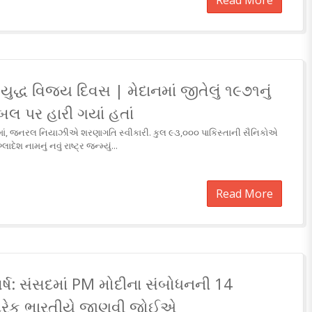
Read More
યુદ્ધ વિજય દિવસ | મેદાનમાં જીતેલું ૧૯૭૧નું
ટેબલ પર હારી ગયાં હતાં
ેદાનમાં, જનરલ નિયાઝીએ શરણાગતિ સ્વીકારી. કુલ ૯૩,૦૦૦ પાકિસ્તાની સૈનિકોએ
દેશ નામનું નવું રાષ્ટ્ર જન્મ્યું...
Read More
ર્ષ: સંસદમાં PM મોદીના સંબોધનની 14
દરેક ભારતીયે જાણવી જોઈએ