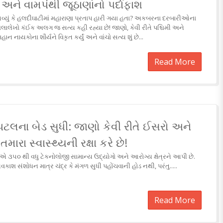
ને વામપંથી જૂઠાણાંનો પર્દાફાશ
ં આવ્યું કે હલદીઘાટીમાં મહારાણા પ્રતાપ હારી ગયા હતા? અકબરના દરબારીઓના
ાલેખો કંઈક અલગ જ સત્ય કહી રહ્યા છે! જાણો, કેવી રીતે પશ્ચિમી અને
ાયકોના શૌર્યને વિકૃત કર્યું અને વાંચો સત્ય શું છે...
Read More
પિટલના બેડ સુધી: જાણો કેવી રીતે ઈસરો અને
ારા સ્વાસ્થ્યની રક્ષા કરે છે!
૩૫૦ થી વધુ ટેકનોલોજી સામાન્ય ઉદ્યોગો અને આરોગ્ય ક્ષેત્રને આપી છે.
વકાશ સંશોધન માત્ર ચંદ્ર કે મંગળ સુધી પહોંચવાની હોડ નથી, પરંતુ.....
Read More