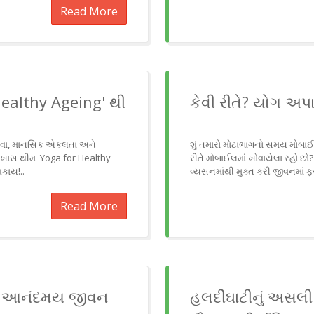
Read More
 Healthy Ageing' થી
કેવી રીતે? યોગ અપ
દુખાવા, માનસિક એકલતા અને
શું તમારો મોટાભાગનો સમય મોબાઈલ
ી ખાસ થીમ 'Yoga for Healthy
રીતે મોબાઈલમાં ખોવાયેલા રહો છો
શકાય!..
વ્યસનમાંથી મુક્ત કરી જીવનમાં ફર
Read More
ને આનંદમય જીવન
હલદીઘાટીનું અસલી