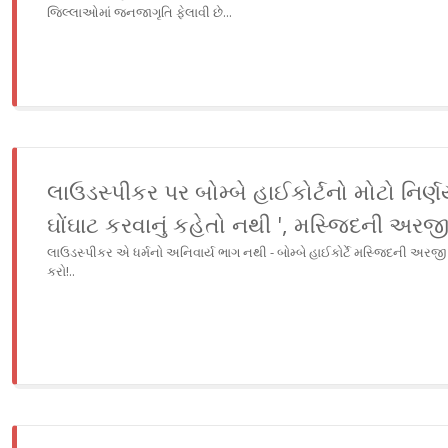
જિલ્લાઓમાં જનજાગૃતિ ફેલાવી છે...
લાઉડસ્પીકર પર બોમ્બે હાઈકોર્ટનો મોટો નિર્ણ
ઘોંઘાટ કરવાનું કહેતો નથી ', મસ્જિદની અરજ
લાઉડસ્પીકર એ ધર્મનો અનિવાર્ય ભાગ નથી - બોમ્બે હાઈકોર્ટે મસ્જિદની અરજી ફગ
કરો!..