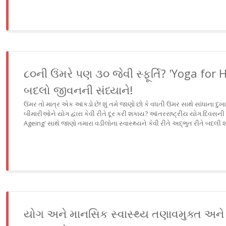
૮૦ની ઉંમરે પણ ૩૦ જેવી સ્ફૂર્તિ? 'Yoga for
બદલો જીવનની સંધ્યાને!
ઉંમર તો માત્ર એક આંકડો છે! શું તમે જાણો છો કે વધતી ઉંમર સાથે સાંધાના 
બીમારીઓને યોગ દ્વારા કેવી રીતે દૂર કરી શકાય? આંતરરાષ્ટ્રીય યોગ દિવસન
Ageing' સાથે જાણો તમારા વડીલોના સ્વાસ્થ્યને કેવી રીતે અદ્ભુત રીતે બદલી 
યોગ અને માનસિક સ્વાસ્થ્ય તણાવમુક્ત અ