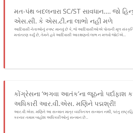
મત-પંથ બદલનારા SC/ST સાવધાન.... જો હિન્દુ
એસ.સી. કે એસ.ટી.ના લાભો નહીં મળે
આદિવાસી નેતાઓનું સ્પષ્ટ માનવું છે કે, જે આદિવાસીઓએ પોતાની મૂળ સંસ્કૃતિ 
મતાંતરણ કર્યું છે, તેમને હવે આદિવાસી આરક્ષણનો લાભ ન મળવો જોઈએ...
કોંગ્રેસના ‘ભગવા આતંક’ના જૂઠનો પર્દાફાશ
અધિકારી આર.વી.એસ. મણિને પદ્મશ્રી!
આર.વી.એસ. મણિને આ સન્માન માત્ર વ્યક્તિગત સન્માન નથી, પરંતુ રાષ્ટ્રહિત 
કરનાર તમામ બાહોશ અધિકારીઓનું સન્માન છે...