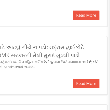
Read More
 આટલું નીચે ન પડો: મદ્રાસ હાઈકોર્ટે
ે DMK સરકારની મેલી મુરાદ ખુલ્લી પાડી
 તહેવાર છે જે તમિલ મહિના 'કાર્તિગઈ'ની પૂનમના દિવસે મનાવવામાં આવે છે, જેને
કે પણ ઓળખવામાં આવે છે...
Read More