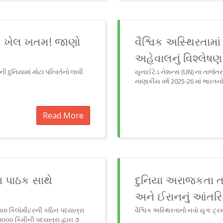
નો ખેલ ખતમ! જાણો
વૈશ્વિક અસ્થિરતામાં
અહેવાલનું વિશ્લેષણ
 દુનિયામાં મોટા પરિવર્તનો લાવી
યુનાઈટેડ નેશન્સ (UN) ના તાજેતર
નાણાકીય વર્ષ 2025-26 માં ભારતનો
Read More
ા પાઠક સાથે
દુનિયા અરાજકતા ત
અને ઈરાનનું આંતરિક
૧૦૦ કિલોમીટરની કઠિન પદયાત્રા
વૈશ્વિક અસ્થિરતાનો નવો યુગ: ટ્
૦૦૦ કિમીની પદયાત્રા દ્વારા ૭