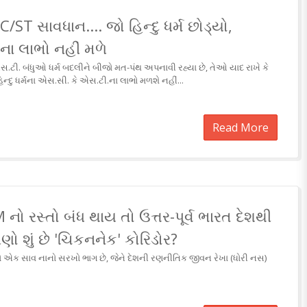
ST સાવધાન.... જો હિન્દુ ધર્મ છોડ્યો,
ા લાભો નહીં મળે
.ટી. બંધુઓ ધર્મ બદલીને બીજો મત-પંથ અપનાવી રહ્યા છે, તેઓ યાદ રાખે કે
 હિન્દુ ધર્મના એસ.સી. કે એસ.ટી.ના લાભો મળશે નહીં...
Read More
ો રસ્તો બંધ થાય તો ઉત્તર-પૂર્વ ભારત દેશથી
શું છે 'ચિકનનેક' કોરિડોર?
ક સાવ નાનો સરખો ભાગ છે, જેને દેશની રણનીતિક જીવન રેખા (ધોરી નસ)