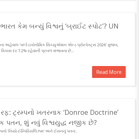
 ભારત કેમ બન્યું વિશ્વનું ‘બ્રાઈટ સ્પોટ’? UN
ના અહેવાલ 'વર્લ્ડ ઇકોનોમિક સિચ્યુએશન એન્ડ પ્રોસ્પેક્ટ્સ 2026' મુજબ,
 વિકાસ દર 7.2% રહેવાની પ્રબળ સંભાવના છે...
Read More
રફ: ટ્રમ્પનો ખતરનાક ‘Donroe Doctrine’
 પતન, શું નવું વિશ્વયુદ્ધ નજીક છે?
રમ્પનો 'નિયો-ઈમ્પિરિયલિઝમ' અને ઈરાનનું પતન..