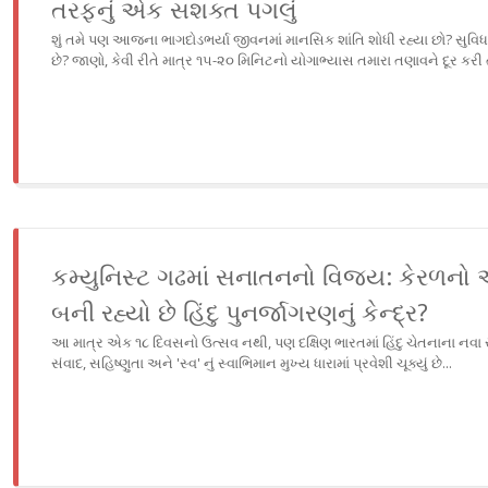
તરફનું એક સશક્ત પગલું
શું તમે પણ આજના ભાગદોડભર્યા જીવનમાં માનસિક શાંતિ શોધી રહ્યા છો? સુવિધા
છે? જાણો, કેવી રીતે માત્ર ૧૫-૨૦ મિનિટનો યોગાભ્યાસ તમારા તણાવને દૂર કરી 
કમ્યુનિસ્ટ ગઢમાં સનાતનનો વિજય: કેરળનો આ
બની રહ્યો છે હિંદુ પુનર્જાગરણનું કેન્દ્ર?
આ માત્ર એક ૧૮ દિવસનો ઉત્સવ નથી, પણ દક્ષિણ ભારતમાં હિંદુ ચેતનાના નવા 
સંવાદ, સહિષ્ણુતા અને 'સ્વ' નું સ્વાભિમાન મુખ્ય ધારામાં પ્રવેશી ચૂક્યું છે...