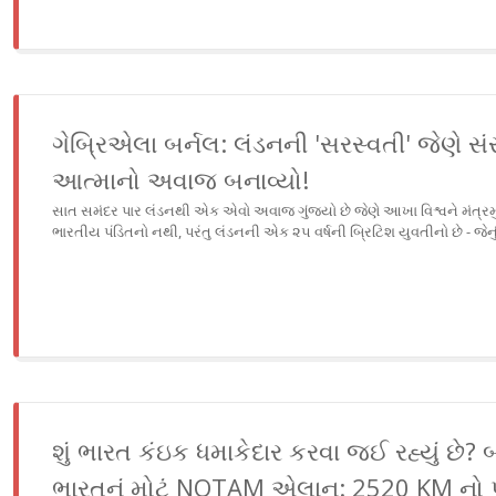
ગેબ્રિએલા બર્નલ: લંડનની 'સરસ્વતી' જેણે સંસ્
આત્માનો અવાજ બનાવ્યો!
સાત સમંદર પાર લંડનથી એક એવો અવાજ ગુંજ્યો છે જેણે આખા વિશ્વને મંત્રમુ
ભારતીય પંડિતનો નથી, પરંતુ લંડનની એક ૨૫ વર્ષની બ્રિટિશ યુવતીનો છે - જેનું 
શું ભારત કંઇક ધમાકેદાર કરવા જઈ રહ્યું છે? 
ભારતનું મોટું NOTAM એલાન: 2520 KM નો પ