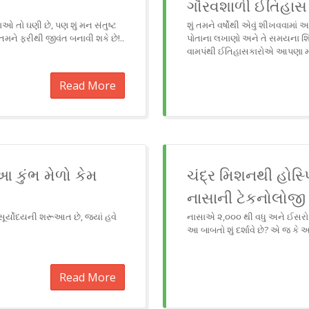
ગૌરવશાળી ઈતિહાસ અ
ઓ તો ઘણી છે, પણ શું મન સંતુષ્ટ
શું તમને વર્ષોથી એવું શીખવવામા
તમને ફરીથી જીવંત બનાવી શકે છે!..
પોતાના લખાણો અને તે સમયના શિલ
વામપંથી ઈતિહાસકારોએ આપણા મહાન ન
Read More
 કુંભ મેળો કેમ
ચંદ્ર મિશનથી હોસ્
નાસાની ટેકનોલોજી તમ
સૂર્યોદયની શરૂઆત છે, જ્યાં હવે
નાસાએ ૨,૦૦૦ થી વધુ અને ઈસરોએ 
આ બાબતો શું દર્શાવે છે? એ જ કે અ
Read More