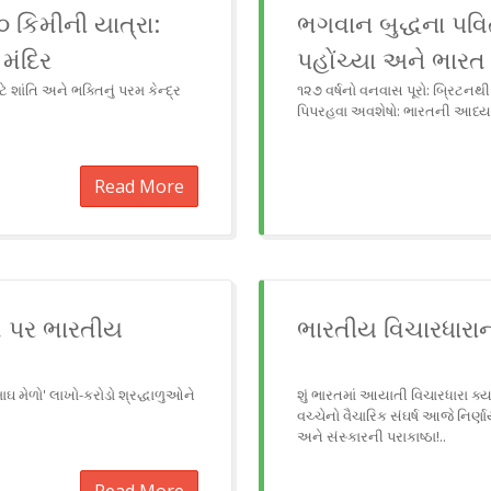
૦ કિમીની યાત્રા:
ભગવાન બુદ્ધના પવિત
 મંદિર
પહોંચ્યા અને ભારત 
ે શાંતિ અને ભક્તિનું પરમ કેન્દ્ર
૧૨૭ વર્ષનો વનવાસ પૂરો: બ્રિટન
પિપરહવા અવશેષો: ભારતની આધ્યાત
Read More
મ પર ભારતીય
ભારતીય વિચારધારાન
 મેળો' લાખો-કરોડો શ્રદ્ધાળુઓને
શું ભારતમાં આયાતી વિચારધારા ક્ય
વચ્ચેનો વૈચારિક સંઘર્ષ આજે નિર્
અને સંસ્કારની પરાકાષ્ઠા!..