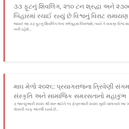
૩૩ ફૂટનું શિવલિંગ, ૨૧૦ ટન શ્રદ્ધા અને ૨૩૦
બિહારમાં રચાઈ રહ્યું છે વિશ્વનું વિરાટ રામાયણ
જ્યારે આ ૩૩ ફૂટનું શિવલિંગ તેના ગર્ભગૃહમાં બિરાજશે, ત્યારે તે સમગ્ર વિશ્વ માટ
બની રહેશે...
માઘ મેળો ૨૦૨૬: પ્રયાગરાજના ત્રિવેણી સંગ
સંસ્કૃતિ અને સામાજિક સમરસતાનો મહાકુંભ
૩ જાન્યુઆરી ૨૦૨૬ થી શરૂ થઈને ૧૫ ફેબ્રુઆરી ૨૦૨૬ સુધી ચાલનારો આ 'માઘ
પોતાની તરફ આકર્ષી રહ્યો છે...