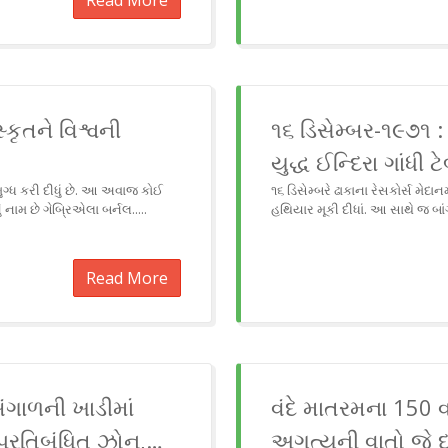
Read More
કૃતને વિશ્વની
૧૬ ડિસેમ્બર-૧૯૭૧ : 
યુદ્ધ ઈન્દિરા ગાંધી 
ગ્ધ કરી દીધું છે. આ અવાજ કોઈ
૧૬ ડિસેમ્બરે ઢાકાના રેસકોર્સ મ
નામ છે ગેબ્રિએલા બર્નલ.....
હથિયાર મૂકી દીધાં. આ સાથે જ બાંગ્લા
Read More
બંગાળની ખાડીમાં
વંદે માતરમના 150 વ
્રતિબંધિત ઝોન,
અગત્યની વાતો જે 