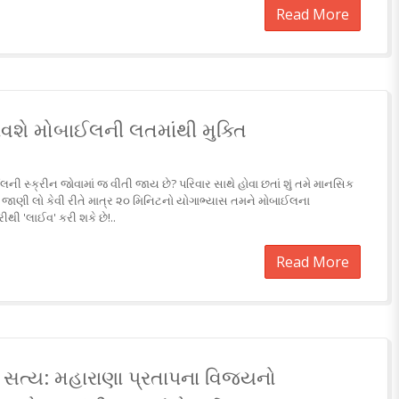
Read More
ાવશે મોબાઈલની લતમાંથી મુક્તિ
ની સ્ક્રીન જોવામાં જ વીતી જાય છે? પરિવાર સાથે હોવા છતાં શું તમે માનસિક
? જાણી લો કેવી રીતે માત્ર ૨૦ મિનિટનો યોગાભ્યાસ તમને મોબાઈલના
ીથી 'લાઈવ' કરી શકે છે!..
Read More
 સત્ય: મહારાણા પ્રતાપના વિજયનો