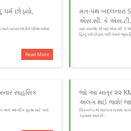
 ધર્મ છોડ્યો,
મત-પંથ બદલનારા SC/
એસ.સી. કે એસ.ટી.ન
અને પરંપરા છોડીને બીજા ધર્મમાં
યાદ રાખજો, જે પણ એસ.સી. કે એસ
હિન્દુ ધર્મ છોડ્યા પછી તેમને જૂના
Read More
 કરનાર સાહસિક
જો આ માત્ર ૨૨ KM ન
અલગ થઈ જશે! જાણો 
અને આંતરિક સુરક્ષા માટે કાર્ય
ચિકનનેક એ ભારતના નકશા પરનો એ
કહેવામાં આવે છે...