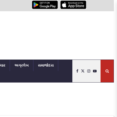
િચાર
અગ્રલેખ
સમાજોદય